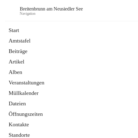
Breitenbrunn am Neusiedler See
Navigation
Start
Amtstafel
Formulare
Beiträge
18 Schnellzugriffe
Artikel
Gemeindeservice
7 Schnellzugriffe
Alben
Veranstaltungen
Müllkalender
Dateien
Öffnungszeiten
Kontakte
Standorte