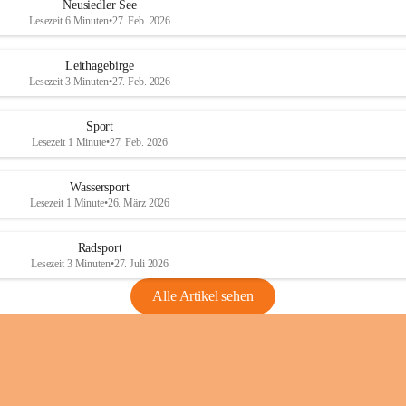
e
e
Neusiedler See
r
r
Lesezeit 6 Minuten
•
27. Feb. 2026
S
S
e
e
Leithagebirge
e
e
Lesezeit 3 Minuten
•
27. Feb. 2026
Sport
Lesezeit 1 Minute
•
27. Feb. 2026
Wassersport
Lesezeit 1 Minute
•
26. März 2026
Radsport
Lesezeit 3 Minuten
•
27. Juli 2026
Alle Artikel sehen