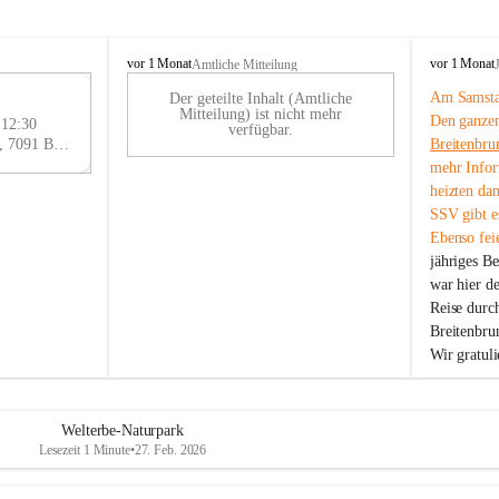
B
B
vor 1 Monat
vor 1 Monat
Amtliche Mitteilung
r
r
Am Samstag
Der geteilte Inhalt (Amtliche
e
e
29
Mitteilung) ist nicht mehr
Den ganzen
i
i
 12:30
AU
verfügbar.
t
t
Eisenstädter Straße 18, 7091 Breitenbrunn am Neusiedler See, AUT
Breitenbru
G
e
e
mehr Infor
n
n
heizten da
b
b
SSV gibt es
r
r
Ebenso feie
u
u
jähriges B
n
n
n
n
war hier d
a
a
Reise durc
m
m
Breitenbrun
N
N
Wir gratul
e
e
u
u
s
s
i
i
Welterbe-Naturpark
e
e
Lesezeit 1 Minute
•
27. Feb. 2026
d
d
l
l