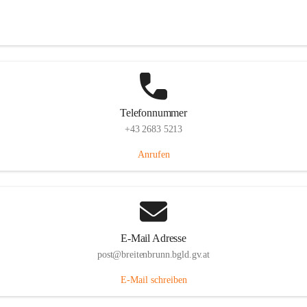
Eisenstädterstraße 18, 7091 Breitenbrunn am Neusiedler See, AUT
Auf Karte ansehen
Telefonnummer
+43 2683 5213
Anrufen
E-Mail Adresse
post@breitenbrunn.bgld.gv.at
E-Mail schreiben