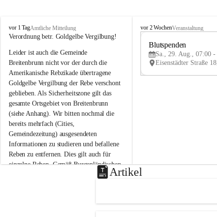
B
B
vor 1 Tag
vor 2 Wochen
Amtliche Mitteilung
Veranstaltung
r
r
Verordnung betr. Goldgelbe Vergilbung!
e
e
Blutspenden
Leider ist auch die Gemeinde 
i
i
Sa., 29. Aug., 07:00 -
t
t
Breitenbrunn nicht vor der durch die 
e
e
Amerikanische Rebzikade übertragene 
n
n
Goldgelbe Vergilbung der Rebe verschont 
b
b
geblieben. Als Sicherheitszone gilt das 
r
r
gesamte Ortsgebiet von Breitenbrunn 
u
u
(siehe Anhang). Wir bitten nochmal die 
n
n
n
n
bereits mehrfach (Cities, 
a
a
Gemeindezeitung) ausgesendeten 
m
m
Informationen zu studieren und befallene 
N
N
Reben zu entfernen. Dies gilt auch für 
e
e
einzelne Reben. Gemäß Burgenländischen 
u
u
Artikel
Weinbaugesetz sind nicht gepflegte oder 
s
s
i
i
unzulässige Weingärten zu roden! Bitte 
e
e
helfen wir zusammen um unsere Winzer 
d
d
vor den prognostizierten Ernteausfällen 
l
l
und den daraus folgenden wirtschaftlichen 