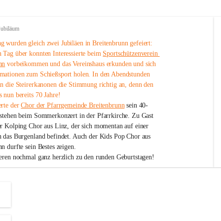
Jubiläum
 wurden gleich zwei Jubiläen in Breitenbrunn gefeiert: 
 Tag über konnten Interessierte beim 
Sportschützenverein 
nn
 vorbeikommen und das Vereinshaus erkunden und sich 
mationen zum Schießsport holen. In den Abendstunden 
nn die Steirerkanonen die Stimmung richtig an, denn den 
 nun bereits 70 Jahre!
rte der 
Chor der Pfarrgemeinde Breitenbrunn
 sein 40-
estehen beim Sommerkonzert in der Pfarrkirche. Zu Gast 
er Kolping Chor aus Linz, der sich momentan auf einer 
h das Burgenland befindet. Auch der Kids Pop Chor aus 
n durfte sein Bestes zeigen.
ieren nochmal ganz herzlich zu den runden Geburtstagen!