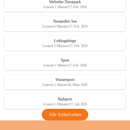
i
i
unzulässige Weingärten zu roden! Bitte 
Welterbe-Naturpark
e
e
helfen wir zusammen um unsere Winzer 
Lesezeit 1 Minute
•
27. Feb. 2026
d
d
vor den prognostizierten Ernteausfällen 
l
l
und den daraus folgenden wirtschaftlichen 
e
e
Neusiedler See
Schäden zu bewahren.
r
r
Lesezeit 6 Minuten
•
27. Feb. 2026
S
S
Verordnungen
e
e
Leithagebirge
04.08.2026
e
e
Lesezeit 3 Minuten
•
27. Feb. 2026
Maßnahmen zur Bekämpfung
der Goldgelben Vergilbung der
Sport
Rebe und der Amerikanischen
Lesezeit 1 Minute
•
27. Feb. 2026
Rebzikade
Anhang VBl. EU Nr. 18
Wassersport
_2026
Lesezeit 1 Minute
•
26. März 2026
1 Seite
•
1,4 MB
Radsport
VBl. EU Nr. 18_2026
Lesezeit 3 Minuten
•
27. Juli 2026
2 Seiten
•
2,1 MB
Alle Artikel sehen