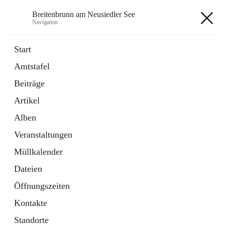
Breitenbrunn am Neusiedler See
Navigation
Breitenbrunn am Neusiedler See
Start
Amtstafel
Formulare
Beiträge
18 Schnellzugriffe
Artikel
Gemeindeservice
7 Schnellzugriffe
Alben
Veranstaltungen
+7
Müllkalender
Dateien
Öffnungszeiten
Kontakte
Hauptadresse
Standorte