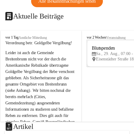
Alle Bekanntmachungen sehen
Aktuelle Beiträge
B
B
vor 1 Tag
vor 2 Wochen
Amtliche Mitteilung
Veranstaltung
r
r
Verordnung betr. Goldgelbe Vergilbung!
e
e
Blutspenden
Leider ist auch die Gemeinde 
i
i
Sa., 29. Aug., 07:00 -
t
t
Breitenbrunn nicht vor der durch die 
e
e
Amerikanische Rebzikade übertragene 
n
n
Goldgelbe Vergilbung der Rebe verschont 
b
b
geblieben. Als Sicherheitszone gilt das 
r
r
gesamte Ortsgebiet von Breitenbrunn 
u
u
(siehe Anhang). Wir bitten nochmal die 
n
n
n
n
bereits mehrfach (Cities, 
a
a
Gemeindezeitung) ausgesendeten 
m
m
Informationen zu studieren und befallene 
N
N
Reben zu entfernen. Dies gilt auch für 
e
e
einzelne Reben. Gemäß Burgenländischen 
u
u
Artikel
Weinbaugesetz sind nicht gepflegte oder 
s
s