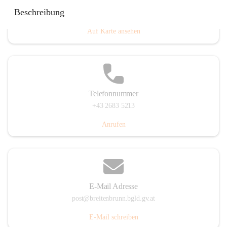
Eisenstädterstraße 18, 7091 Breitenbrunn am Neusiedler
Beschreibung
See, AUT
Auf Karte ansehen
Telefonnummer
+43 2683 5213
Anrufen
E-Mail Adresse
post@breitenbrunn.bgld.gv.at
E-Mail schreiben