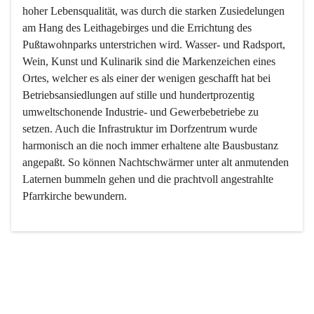
hoher Lebensqualität, was durch die starken Zusiedelungen 
am Hang des Leithagebirges und die Errichtung des 
Pußtawohnparks unterstrichen wird. Wasser- und Radsport, 
Wein, Kunst und Kulinarik sind die Markenzeichen eines 
Ortes, welcher es als einer der wenigen geschafft hat bei 
Betriebsansiedlungen auf stille und hundertprozentig 
umweltschonende Industrie- und Gewerbebetriebe zu 
setzen. Auch die Infrastruktur im Dorfzentrum wurde 
harmonisch an die noch immer erhaltene alte Bausbustanz 
angepaßt. So können Nachtschwärmer unter alt anmutenden 
Laternen bummeln gehen und die prachtvoll angestrahlte 
Pfarrkirche bewundern.

Der Weinbau dominert heute nicht mehr, ist aber integrativer 
Bestandteil der Kultur des Ortes, da man hier schon lange 
von Massenweinbau auf Qualitätsweinbau umgestellt hat. 
So ist es auch nicht verwunderlich, dass eines der historisch 
wertvollsten Gebäude die Ortsvinothek beherbergt und dass 
der Kellering ein beliebtes Ziel darstellt.
