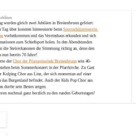
Jubiläum
 wurden gleich zwei Jubiläen in Breitenbrunn gefeiert: 
 Tag über konnten Interessierte beim 
Sportschützenverein 
nn
 vorbeikommen und das Vereinshaus erkunden und sich 
mationen zum Schießsport holen. In den Abendstunden 
nn die Steirerkanonen die Stimmung richtig an, denn den 
 nun bereits 70 Jahre!
rte der 
Chor der Pfarrgemeinde Breitenbrunn
 sein 40-
estehen beim Sommerkonzert in der Pfarrkirche. Zu Gast 
er Kolping Chor aus Linz, der sich momentan auf einer 
h das Burgenland befindet. Auch der Kids Pop Chor aus 
n durfte sein Bestes zeigen.
ieren nochmal ganz herzlich zu den runden Geburtstagen!