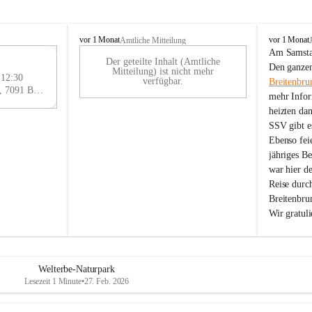
B
B
vor 1 Monat
vor 1 Monat
Amtliche Mitteilung
r
r
Am Samstag
Der geteilte Inhalt (Amtliche
e
e
29
Den ganzen
Mitteilung) ist nicht mehr
i
i
 12:30
AU
verfügbar.
Breitenbru
t
t
Eisenstädter Straße 18, 7091 Breitenbrunn am Neusiedler See, AUT
G
mehr Infor
e
e
heizten da
n
n
SSV gibt es
b
b
r
r
Ebenso feie
u
u
jähriges B
n
n
war hier d
n
n
Reise durc
a
a
Breitenbrun
m
m
Wir gratul
N
N
e
e
u
u
s
s
i
i
Welterbe-Naturpark
e
e
Lesezeit 1 Minute
•
27. Feb. 2026
d
d
l
l