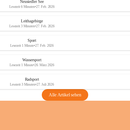
e
e
Neusiedler See
r
r
Lesezeit 6 Minuten
•
27. Feb. 2026
S
S
e
e
Leithagebirge
e
e
Lesezeit 3 Minuten
•
27. Feb. 2026
Sport
Lesezeit 1 Minute
•
27. Feb. 2026
Wassersport
Lesezeit 1 Minute
•
26. März 2026
Radsport
Lesezeit 3 Minuten
•
27. Juli 2026
Alle Artikel sehen