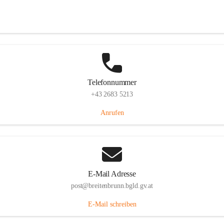
Eisenstädterstraße 18, 7091 Breitenbrunn am Neusiedler See, AUT
Auf Karte ansehen
Telefonnummer
+43 2683 5213
Anrufen
E-Mail Adresse
post@breitenbrunn.bgld.gv.at
E-Mail schreiben