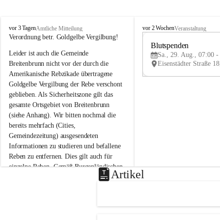
B
B
vor 3 Tagen
vor 2 Wochen
Amtliche Mitteilung
Veranstaltung
r
r
Verordnung betr. Goldgelbe Vergilbung!
e
e
Blutspenden
Leider ist auch die Gemeinde 
i
i
Sa., 29. Aug., 07:00 -
t
t
Breitenbrunn nicht vor der durch die 
e
e
Amerikanische Rebzikade übertragene 
n
n
Goldgelbe Vergilbung der Rebe verschont 
b
b
geblieben. Als Sicherheitszone gilt das 
r
r
gesamte Ortsgebiet von Breitenbrunn 
u
u
(siehe Anhang). Wir bitten nochmal die 
n
n
n
n
bereits mehrfach (Cities, 
a
a
Gemeindezeitung) ausgesendeten 
m
m
Informationen zu studieren und befallene 
N
N
Reben zu entfernen. Dies gilt auch für 
e
e
einzelne Reben. Gemäß Burgenländischen 
u
u
Artikel
Weinbaugesetz sind nicht gepflegte oder 
s
s
i
i
unzulässige Weingärten zu roden! Bitte 
e
e
helfen wir zusammen um unsere Winzer 
d
d
vor den prognostizierten Ernteausfällen 
l
l
und den daraus folgenden wirtschaftlichen 