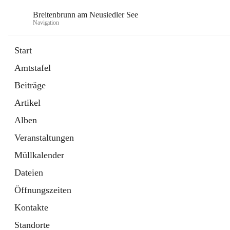
Breitenbrunn am Neusiedler See
Navigation
Start
Amtstafel
Formulare
Beiträge
18 Schnellzugriffe
Artikel
Gemeindeservice
7 Schnellzugriffe
Alben
Veranstaltungen
Müllkalender
Dateien
Öffnungszeiten
Kontakte
Standorte