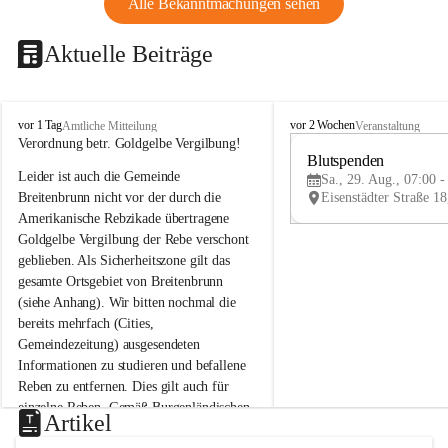
Alle Bekanntmachungen sehen
Aktuelle Beiträge
B
B
vor 1 Tag
vor 2 Wochen
Amtliche Mitteilung
Veranstaltung
r
r
Verordnung betr. Goldgelbe Vergilbung!
e
e
Blutspenden
Leider ist auch die Gemeinde 
i
i
Sa., 29. Aug., 07:00 -
t
t
Breitenbrunn nicht vor der durch die 
e
e
Amerikanische Rebzikade übertragene 
n
n
Goldgelbe Vergilbung der Rebe verschont 
b
b
geblieben. Als Sicherheitszone gilt das 
r
r
gesamte Ortsgebiet von Breitenbrunn 
u
u
(siehe Anhang). Wir bitten nochmal die 
n
n
n
n
bereits mehrfach (Cities, 
a
a
Gemeindezeitung) ausgesendeten 
m
m
Informationen zu studieren und befallene 
N
N
Reben zu entfernen. Dies gilt auch für 
e
e
einzelne Reben. Gemäß Burgenländischen 
u
u
Artikel
Weinbaugesetz sind nicht gepflegte oder 
s
s