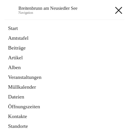
Breitenbrunn am Neusiedler See
Navigation
Breitenbrunn am Neusiedler See
Start
Amtstafel
Formulare
Beiträge
18 Schnellzugriffe
Artikel
Gemeindeservice
7 Schnellzugriffe
Alben
Veranstaltungen
+7
Müllkalender
Dateien
Öffnungszeiten
Kontakte
Hauptadresse
Standorte