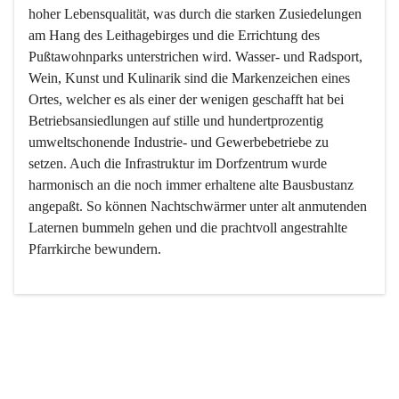
hoher Lebensqualität, was durch die starken Zusiedelungen 
am Hang des Leithagebirges und die Errichtung des 
Pußtawohnparks unterstrichen wird. Wasser- und Radsport, 
Wein, Kunst und Kulinarik sind die Markenzeichen eines 
Ortes, welcher es als einer der wenigen geschafft hat bei 
Betriebsansiedlungen auf stille und hundertprozentig 
umweltschonende Industrie- und Gewerbebetriebe zu 
setzen. Auch die Infrastruktur im Dorfzentrum wurde 
harmonisch an die noch immer erhaltene alte Bausbustanz 
angepaßt. So können Nachtschwärmer unter alt anmutenden 
Laternen bummeln gehen und die prachtvoll angestrahlte 
Pfarrkirche bewundern.

Der Weinbau dominert heute nicht mehr, ist aber integrativer 
Bestandteil der Kultur des Ortes, da man hier schon lange 
von Massenweinbau auf Qualitätsweinbau umgestellt hat. 
So ist es auch nicht verwunderlich, dass eines der historisch 
wertvollsten Gebäude die Ortsvinothek beherbergt und dass 
der Kellering ein beliebtes Ziel darstellt.
