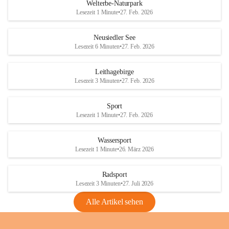
i
i
unzulässige Weingärten zu roden! Bitte 
Welterbe-Naturpark
e
e
helfen wir zusammen um unsere Winzer 
Lesezeit 1 Minute
•
27. Feb. 2026
d
d
vor den prognostizierten Ernteausfällen 
l
l
und den daraus folgenden wirtschaftlichen 
e
e
Neusiedler See
Schäden zu bewahren.
r
r
Lesezeit 6 Minuten
•
27. Feb. 2026
S
S
Verordnungen
e
e
Leithagebirge
04.08.2026
e
e
Lesezeit 3 Minuten
•
27. Feb. 2026
Maßnahmen zur Bekämpfung
der Goldgelben Vergilbung der
Sport
Rebe und der Amerikanischen
Lesezeit 1 Minute
•
27. Feb. 2026
Rebzikade
Anhang VBl. EU Nr. 18
Wassersport
_2026
Lesezeit 1 Minute
•
26. März 2026
1 Seite
•
1,4 MB
Radsport
VBl. EU Nr. 18_2026
Lesezeit 3 Minuten
•
27. Juli 2026
2 Seiten
•
2,1 MB
Alle Artikel sehen