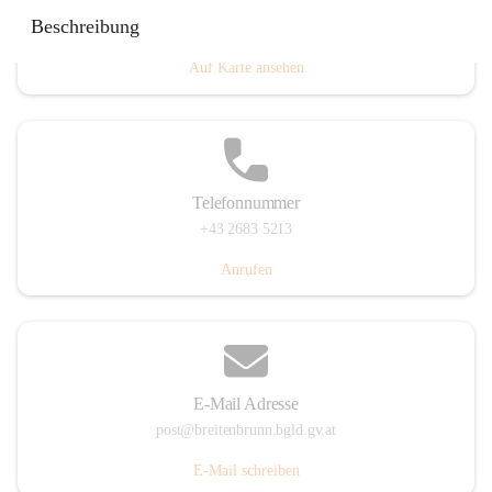
Eisenstädterstraße 18, 7091 Breitenbrunn am Neusiedler
Beschreibung
See, AUT
Auf Karte ansehen
Telefonnummer
+43 2683 5213
Anrufen
E-Mail Adresse
post@breitenbrunn.bgld.gv.at
E-Mail schreiben