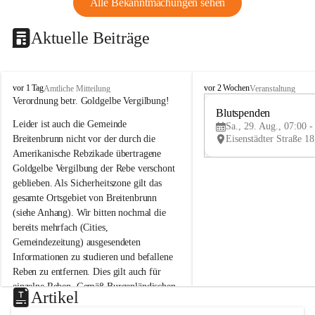
Alle Bekanntmachungen sehen
Aktuelle Beiträge
B
B
vor 1 Tag
vor 2 Wochen
Amtliche Mitteilung
Veranstaltung
r
r
Verordnung betr. Goldgelbe Vergilbung!
e
e
Blutspenden
Leider ist auch die Gemeinde 
i
i
Sa., 29. Aug., 07:00 -
t
t
Breitenbrunn nicht vor der durch die 
e
e
Amerikanische Rebzikade übertragene 
n
n
Goldgelbe Vergilbung der Rebe verschont 
b
b
geblieben. Als Sicherheitszone gilt das 
r
r
gesamte Ortsgebiet von Breitenbrunn 
u
u
(siehe Anhang). Wir bitten nochmal die 
n
n
n
n
bereits mehrfach (Cities, 
a
a
Gemeindezeitung) ausgesendeten 
m
m
Informationen zu studieren und befallene 
N
N
Reben zu entfernen. Dies gilt auch für 
e
e
einzelne Reben. Gemäß Burgenländischen 
u
u
Artikel
Weinbaugesetz sind nicht gepflegte oder 
s
s