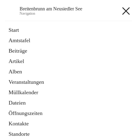
Breitenbrunn am Neusiedler See
Navigation
Breitenbrunn am Neusiedler See
Start
Amtstafel
Formulare
Beiträge
18 Schnellzugriffe
Artikel
Gemeindeservice
7 Schnellzugriffe
Alben
Veranstaltungen
+7
Müllkalender
Dateien
Öffnungszeiten
Kontakte
Hauptadresse
Standorte