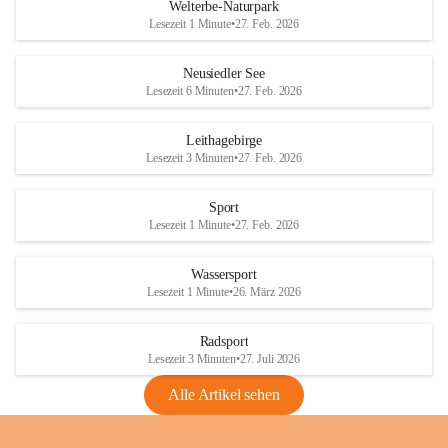
i
i
unzulässige Weingärten zu roden! Bitte 
Welterbe-Naturpark
e
e
helfen wir zusammen um unsere Winzer 
Lesezeit 1 Minute
•
27. Feb. 2026
d
d
vor den prognostizierten Ernteausfällen 
l
l
und den daraus folgenden wirtschaftlichen 
e
e
Neusiedler See
Schäden zu bewahren.
r
r
Lesezeit 6 Minuten
•
27. Feb. 2026
S
S
Verordnungen
e
e
Leithagebirge
04.08.2026
e
e
Lesezeit 3 Minuten
•
27. Feb. 2026
Maßnahmen zur Bekämpfung
der Goldgelben Vergilbung der
Sport
Rebe und der Amerikanischen
Lesezeit 1 Minute
•
27. Feb. 2026
Rebzikade
Anhang VBl. EU Nr. 18
Wassersport
_2026
Lesezeit 1 Minute
•
26. März 2026
1 Seite
•
1,4 MB
Radsport
VBl. EU Nr. 18_2026
Lesezeit 3 Minuten
•
27. Juli 2026
2 Seiten
•
2,1 MB
Alle Artikel sehen