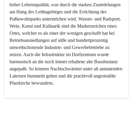
hoher Lebensqualität, was durch die starken Zusiedelungen 
am Hang des Leithagebirges und die Errichtung des 
Pußtawohnparks unterstrichen wird. Wasser- und Radsport, 
Wein, Kunst und Kulinarik sind die Markenzeichen eines 
Ortes, welcher es als einer der wenigen geschafft hat bei 
Betriebsansiedlungen auf stille und hundertprozentig 
umweltschonende Industrie- und Gewerbebetriebe zu 
setzen. Auch die Infrastruktur im Dorfzentrum wurde 
harmonisch an die noch immer erhaltene alte Bausbustanz 
angepaßt. So können Nachtschwärmer unter alt anmutenden 
Laternen bummeln gehen und die prachtvoll angestrahlte 
Pfarrkirche bewundern.

Der Weinbau dominert heute nicht mehr, ist aber integrativer 
Bestandteil der Kultur des Ortes, da man hier schon lange 
von Massenweinbau auf Qualitätsweinbau umgestellt hat. 
So ist es auch nicht verwunderlich, dass eines der historisch 
wertvollsten Gebäude die Ortsvinothek beherbergt und dass 
der Kellering ein beliebtes Ziel darstellt.
