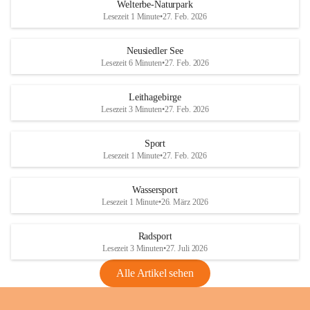
i
i
unzulässige Weingärten zu roden! Bitte 
Welterbe-Naturpark
e
e
helfen wir zusammen um unsere Winzer 
Lesezeit 1 Minute
•
27. Feb. 2026
d
d
vor den prognostizierten Ernteausfällen 
l
l
und den daraus folgenden wirtschaftlichen 
e
e
Neusiedler See
Schäden zu bewahren.
r
r
Lesezeit 6 Minuten
•
27. Feb. 2026
S
S
Verordnungen
e
e
Leithagebirge
04.08.2026
e
e
Lesezeit 3 Minuten
•
27. Feb. 2026
Maßnahmen zur Bekämpfung
der Goldgelben Vergilbung der
Sport
Rebe und der Amerikanischen
Lesezeit 1 Minute
•
27. Feb. 2026
Rebzikade
Anhang VBl. EU Nr. 18
Wassersport
_2026
Lesezeit 1 Minute
•
26. März 2026
1 Seite
•
1,4 MB
Radsport
VBl. EU Nr. 18_2026
Lesezeit 3 Minuten
•
27. Juli 2026
2 Seiten
•
2,1 MB
Alle Artikel sehen