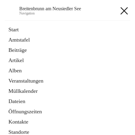
Breitenbrunn am Neusiedler See
Navigation
Breitenbrunn am Neusiedler See
Start
Amtstafel
Formulare
Beiträge
18 Schnellzugriffe
Artikel
Gemeindeservice
7 Schnellzugriffe
Alben
Veranstaltungen
+7
Müllkalender
Dateien
Öffnungszeiten
Kontakte
Hauptadresse
Standorte