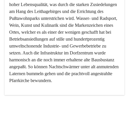
hoher Lebensqualität, was durch die starken Zusiedelungen 
am Hang des Leithagebirges und die Errichtung des 
Pußtawohnparks unterstrichen wird. Wasser- und Radsport, 
Wein, Kunst und Kulinarik sind die Markenzeichen eines 
Ortes, welcher es als einer der wenigen geschafft hat bei 
Betriebsansiedlungen auf stille und hundertprozentig 
umweltschonende Industrie- und Gewerbebetriebe zu 
setzen. Auch die Infrastruktur im Dorfzentrum wurde 
harmonisch an die noch immer erhaltene alte Bausbustanz 
angepaßt. So können Nachtschwärmer unter alt anmutenden 
Laternen bummeln gehen und die prachtvoll angestrahlte 
Pfarrkirche bewundern.

Der Weinbau dominert heute nicht mehr, ist aber integrativer 
Bestandteil der Kultur des Ortes, da man hier schon lange 
von Massenweinbau auf Qualitätsweinbau umgestellt hat. 
So ist es auch nicht verwunderlich, dass eines der historisch 
wertvollsten Gebäude die Ortsvinothek beherbergt und dass 
der Kellering ein beliebtes Ziel darstellt.
