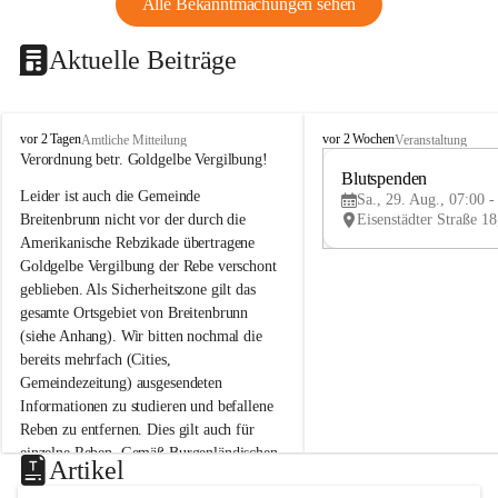
Alle Bekanntmachungen sehen
Aktuelle Beiträge
B
B
vor 2 Tagen
vor 2 Wochen
Amtliche Mitteilung
Veranstaltung
r
r
Verordnung betr. Goldgelbe Vergilbung!
e
e
Blutspenden
Leider ist auch die Gemeinde 
i
i
Sa., 29. Aug., 07:00 -
t
t
Breitenbrunn nicht vor der durch die 
e
e
Amerikanische Rebzikade übertragene 
n
n
Goldgelbe Vergilbung der Rebe verschont 
b
b
geblieben. Als Sicherheitszone gilt das 
r
r
gesamte Ortsgebiet von Breitenbrunn 
u
u
(siehe Anhang). Wir bitten nochmal die 
n
n
n
n
bereits mehrfach (Cities, 
a
a
Gemeindezeitung) ausgesendeten 
m
m
Informationen zu studieren und befallene 
N
N
Reben zu entfernen. Dies gilt auch für 
e
e
einzelne Reben. Gemäß Burgenländischen 
u
u
Artikel
Weinbaugesetz sind nicht gepflegte oder 
s
s