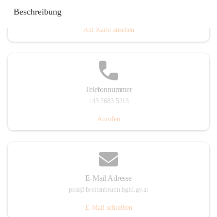
Eisenstädterstraße 18, 7091 Breitenbrunn am Neusiedler
Beschreibung
See, AUT
Auf Karte ansehen
Telefonnummer
+43 2683 5213
Anrufen
E-Mail Adresse
post@breitenbrunn.bgld.gv.at
E-Mail schreiben