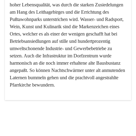
hoher Lebensqualität, was durch die starken Zusiedelungen 
am Hang des Leithagebirges und die Errichtung des 
Pußtawohnparks unterstrichen wird. Wasser- und Radsport, 
Wein, Kunst und Kulinarik sind die Markenzeichen eines 
Ortes, welcher es als einer der wenigen geschafft hat bei 
Betriebsansiedlungen auf stille und hundertprozentig 
umweltschonende Industrie- und Gewerbebetriebe zu 
setzen. Auch die Infrastruktur im Dorfzentrum wurde 
harmonisch an die noch immer erhaltene alte Bausbustanz 
angepaßt. So können Nachtschwärmer unter alt anmutenden 
Laternen bummeln gehen und die prachtvoll angestrahlte 
Pfarrkirche bewundern.

Der Weinbau dominert heute nicht mehr, ist aber integrativer 
Bestandteil der Kultur des Ortes, da man hier schon lange 
von Massenweinbau auf Qualitätsweinbau umgestellt hat. 
So ist es auch nicht verwunderlich, dass eines der historisch 
wertvollsten Gebäude die Ortsvinothek beherbergt und dass 
der Kellering ein beliebtes Ziel darstellt.
