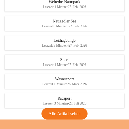
i
i
unzulässige Weingärten zu roden! Bitte 
Welterbe-Naturpark
e
e
helfen wir zusammen um unsere Winzer 
Lesezeit 1 Minute
•
27. Feb. 2026
d
d
vor den prognostizierten Ernteausfällen 
l
l
und den daraus folgenden wirtschaftlichen 
e
e
Neusiedler See
Schäden zu bewahren.
r
r
Lesezeit 6 Minuten
•
27. Feb. 2026
S
S
Verordnungen
e
e
Leithagebirge
04.08.2026
e
e
Lesezeit 3 Minuten
•
27. Feb. 2026
Maßnahmen zur Bekämpfung
der Goldgelben Vergilbung der
Sport
Rebe und der Amerikanischen
Lesezeit 1 Minute
•
27. Feb. 2026
Rebzikade
Anhang VBl. EU Nr. 18
Wassersport
_2026
Lesezeit 1 Minute
•
26. März 2026
1 Seite
•
1,4 MB
Radsport
VBl. EU Nr. 18_2026
Lesezeit 3 Minuten
•
27. Juli 2026
2 Seiten
•
2,1 MB
Alle Artikel sehen