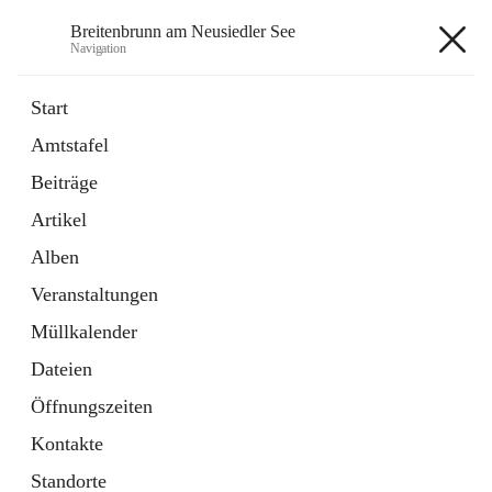
Breitenbrunn am Neusiedler See
Navigation
Breitenbrunn am Neusiedler See
Start
Amtstafel
Formulare
Beiträge
18 Schnellzugriffe
Artikel
Gemeindeservice
7 Schnellzugriffe
Alben
Veranstaltungen
+7
Müllkalender
Dateien
Öffnungszeiten
Kontakte
Hauptadresse
Standorte