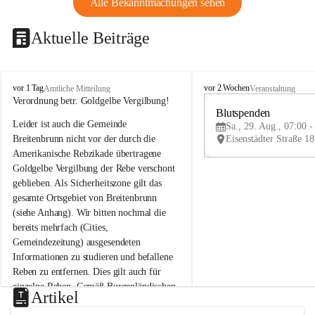
Alle Bekanntmachungen sehen
Aktuelle Beiträge
B
B
vor 1 Tag
vor 2 Wochen
Amtliche Mitteilung
Veranstaltung
r
r
Verordnung betr. Goldgelbe Vergilbung!
e
e
Blutspenden
Leider ist auch die Gemeinde 
i
i
Sa., 29. Aug., 07:00 -
t
t
Breitenbrunn nicht vor der durch die 
e
e
Amerikanische Rebzikade übertragene 
n
n
Goldgelbe Vergilbung der Rebe verschont 
b
b
geblieben. Als Sicherheitszone gilt das 
r
r
gesamte Ortsgebiet von Breitenbrunn 
u
u
(siehe Anhang). Wir bitten nochmal die 
n
n
n
n
bereits mehrfach (Cities, 
a
a
Gemeindezeitung) ausgesendeten 
m
m
Informationen zu studieren und befallene 
N
N
Reben zu entfernen. Dies gilt auch für 
e
e
einzelne Reben. Gemäß Burgenländischen 
u
u
Artikel
Weinbaugesetz sind nicht gepflegte oder 
s
s