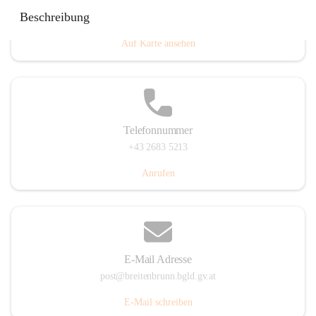
Eisenstädterstraße 18, 7091 Breitenbrunn am Neusiedler
Beschreibung
See, AUT
Auf Karte ansehen
Telefonnummer
+43 2683 5213
Anrufen
E-Mail Adresse
post@breitenbrunn.bgld.gv.at
E-Mail schreiben