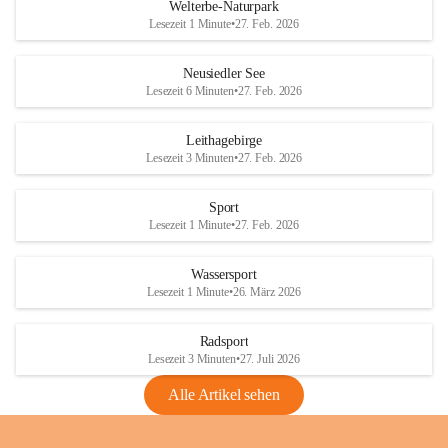
i
i
unzulässige Weingärten zu roden! Bitte 
Welterbe-Naturpark
e
e
helfen wir zusammen um unsere Winzer 
Lesezeit 1 Minute
•
27. Feb. 2026
d
d
vor den prognostizierten Ernteausfällen 
l
l
und den daraus folgenden wirtschaftlichen 
e
e
Neusiedler See
Schäden zu bewahren.
r
r
Lesezeit 6 Minuten
•
27. Feb. 2026
S
S
Verordnungen
e
e
Leithagebirge
04.08.2026
e
e
Lesezeit 3 Minuten
•
27. Feb. 2026
Maßnahmen zur Bekämpfung
der Goldgelben Vergilbung der
Sport
Rebe und der Amerikanischen
Lesezeit 1 Minute
•
27. Feb. 2026
Rebzikade
Anhang VBl. EU Nr. 18
Wassersport
_2026
Lesezeit 1 Minute
•
26. März 2026
1 Seite
•
1,4 MB
Radsport
VBl. EU Nr. 18_2026
Lesezeit 3 Minuten
•
27. Juli 2026
2 Seiten
•
2,1 MB
Alle Artikel sehen