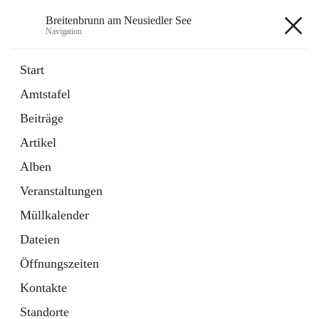
Breitenbrunn am Neusiedler See
Navigation
Breitenbrunn am Neusiedler See
Start
Amtstafel
Formulare
Beiträge
18 Schnellzugriffe
Artikel
Gemeindeservice
7 Schnellzugriffe
Alben
Veranstaltungen
+7
Müllkalender
Dateien
Öffnungszeiten
Kontakte
Hauptadresse
Standorte