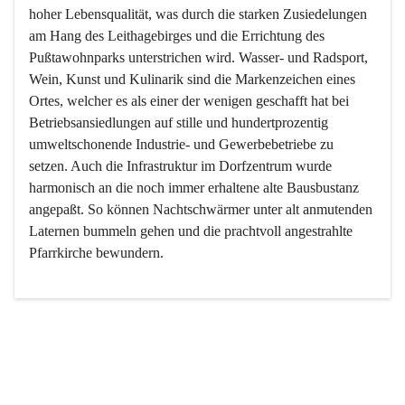
hoher Lebensqualität, was durch die starken Zusiedelungen 
am Hang des Leithagebirges und die Errichtung des 
Pußtawohnparks unterstrichen wird. Wasser- und Radsport, 
Wein, Kunst und Kulinarik sind die Markenzeichen eines 
Ortes, welcher es als einer der wenigen geschafft hat bei 
Betriebsansiedlungen auf stille und hundertprozentig 
umweltschonende Industrie- und Gewerbebetriebe zu 
setzen. Auch die Infrastruktur im Dorfzentrum wurde 
harmonisch an die noch immer erhaltene alte Bausbustanz 
angepaßt. So können Nachtschwärmer unter alt anmutenden 
Laternen bummeln gehen und die prachtvoll angestrahlte 
Pfarrkirche bewundern.

Der Weinbau dominert heute nicht mehr, ist aber integrativer 
Bestandteil der Kultur des Ortes, da man hier schon lange 
von Massenweinbau auf Qualitätsweinbau umgestellt hat. 
So ist es auch nicht verwunderlich, dass eines der historisch 
wertvollsten Gebäude die Ortsvinothek beherbergt und dass 
der Kellering ein beliebtes Ziel darstellt.
