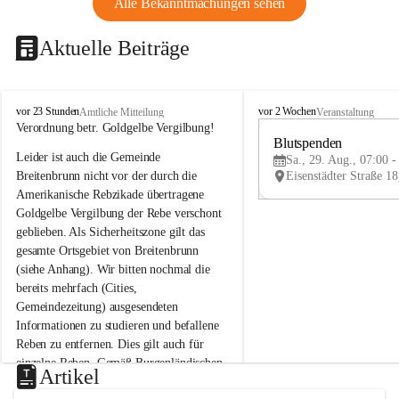
Alle Bekanntmachungen sehen
Aktuelle Beiträge
B
B
vor 23 Stunden
vor 2 Wochen
Amtliche Mitteilung
Veranstaltung
r
r
Verordnung betr. Goldgelbe Vergilbung!
e
e
Blutspenden
Leider ist auch die Gemeinde 
i
i
Sa., 29. Aug., 07:00 -
t
t
Breitenbrunn nicht vor der durch die 
e
e
Amerikanische Rebzikade übertragene 
n
n
Goldgelbe Vergilbung der Rebe verschont 
b
b
geblieben. Als Sicherheitszone gilt das 
r
r
gesamte Ortsgebiet von Breitenbrunn 
u
u
(siehe Anhang). Wir bitten nochmal die 
n
n
n
n
bereits mehrfach (Cities, 
a
a
Gemeindezeitung) ausgesendeten 
m
m
Informationen zu studieren und befallene 
N
N
Reben zu entfernen. Dies gilt auch für 
e
e
einzelne Reben. Gemäß Burgenländischen 
u
u
Artikel
Weinbaugesetz sind nicht gepflegte oder 
s
s