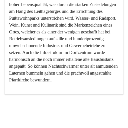
hoher Lebensqualität, was durch die starken Zusiedelungen 
am Hang des Leithagebirges und die Errichtung des 
Pußtawohnparks unterstrichen wird. Wasser- und Radsport, 
Wein, Kunst und Kulinarik sind die Markenzeichen eines 
Ortes, welcher es als einer der wenigen geschafft hat bei 
Betriebsansiedlungen auf stille und hundertprozentig 
umweltschonende Industrie- und Gewerbebetriebe zu 
setzen. Auch die Infrastruktur im Dorfzentrum wurde 
harmonisch an die noch immer erhaltene alte Bausbustanz 
angepaßt. So können Nachtschwärmer unter alt anmutenden 
Laternen bummeln gehen und die prachtvoll angestrahlte 
Pfarrkirche bewundern.

Der Weinbau dominert heute nicht mehr, ist aber integrativer 
Bestandteil der Kultur des Ortes, da man hier schon lange 
von Massenweinbau auf Qualitätsweinbau umgestellt hat. 
So ist es auch nicht verwunderlich, dass eines der historisch 
wertvollsten Gebäude die Ortsvinothek beherbergt und dass 
der Kellering ein beliebtes Ziel darstellt.
