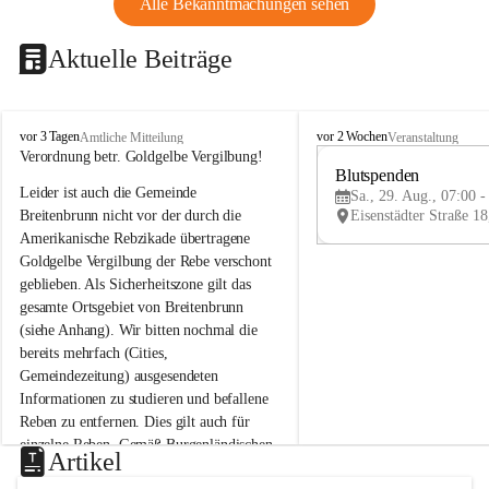
Alle Bekanntmachungen sehen
Aktuelle Beiträge
B
B
vor 3 Tagen
vor 2 Wochen
Amtliche Mitteilung
Veranstaltung
r
r
Verordnung betr. Goldgelbe Vergilbung!
e
e
Blutspenden
Leider ist auch die Gemeinde 
i
i
Sa., 29. Aug., 07:00 -
t
t
Breitenbrunn nicht vor der durch die 
e
e
Amerikanische Rebzikade übertragene 
n
n
Goldgelbe Vergilbung der Rebe verschont 
b
b
geblieben. Als Sicherheitszone gilt das 
r
r
gesamte Ortsgebiet von Breitenbrunn 
u
u
(siehe Anhang). Wir bitten nochmal die 
n
n
n
n
bereits mehrfach (Cities, 
a
a
Gemeindezeitung) ausgesendeten 
m
m
Informationen zu studieren und befallene 
N
N
Reben zu entfernen. Dies gilt auch für 
e
e
einzelne Reben. Gemäß Burgenländischen 
u
u
Artikel
Weinbaugesetz sind nicht gepflegte oder 
s
s