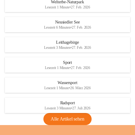
i
i
unzulässige Weingärten zu roden! Bitte 
Welterbe-Naturpark
e
e
helfen wir zusammen um unsere Winzer 
Lesezeit 1 Minute
•
27. Feb. 2026
d
d
vor den prognostizierten Ernteausfällen 
l
l
und den daraus folgenden wirtschaftlichen 
e
e
Neusiedler See
Schäden zu bewahren.
r
r
Lesezeit 6 Minuten
•
27. Feb. 2026
S
S
Verordnungen
e
e
Leithagebirge
04.08.2026
e
e
Lesezeit 3 Minuten
•
27. Feb. 2026
Maßnahmen zur Bekämpfung
der Goldgelben Vergilbung der
Sport
Rebe und der Amerikanischen
Lesezeit 1 Minute
•
27. Feb. 2026
Rebzikade
Anhang VBl. EU Nr. 18
Wassersport
_2026
Lesezeit 1 Minute
•
26. März 2026
1 Seite
•
1,4 MB
Radsport
VBl. EU Nr. 18_2026
Lesezeit 3 Minuten
•
27. Juli 2026
2 Seiten
•
2,1 MB
Alle Artikel sehen