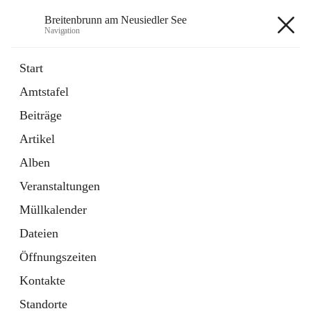
Breitenbrunn am Neusiedler See
Navigation
Breitenbrunn am Neusiedler See
Start
Amtstafel
Formulare
Beiträge
18 Schnellzugriffe
Artikel
Gemeindeservice
7 Schnellzugriffe
Alben
Veranstaltungen
+7
Müllkalender
Dateien
Öffnungszeiten
Kontakte
Hauptadresse
Standorte