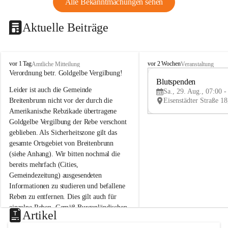
Alle Bekanntmachungen sehen
Aktuelle Beiträge
B
B
vor 1 Tag
vor 2 Wochen
Amtliche Mitteilung
Veranstaltung
r
r
Verordnung betr. Goldgelbe Vergilbung!
e
e
Blutspenden
Leider ist auch die Gemeinde 
i
i
Sa., 29. Aug., 07:00 -
t
t
Breitenbrunn nicht vor der durch die 
e
e
Amerikanische Rebzikade übertragene 
n
n
Goldgelbe Vergilbung der Rebe verschont 
b
b
geblieben. Als Sicherheitszone gilt das 
r
r
gesamte Ortsgebiet von Breitenbrunn 
u
u
(siehe Anhang). Wir bitten nochmal die 
n
n
n
n
bereits mehrfach (Cities, 
a
a
Gemeindezeitung) ausgesendeten 
m
m
Informationen zu studieren und befallene 
N
N
Reben zu entfernen. Dies gilt auch für 
e
e
einzelne Reben. Gemäß Burgenländischen 
u
u
Artikel
Weinbaugesetz sind nicht gepflegte oder 
s
s