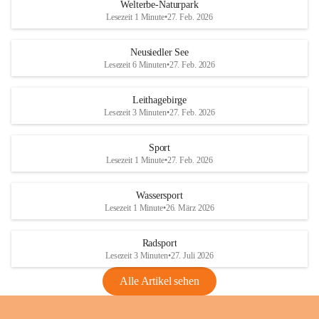
i
i
unzulässige Weingärten zu roden! Bitte 
Welterbe-Naturpark
e
e
helfen wir zusammen um unsere Winzer 
Lesezeit 1 Minute
•
27. Feb. 2026
d
d
vor den prognostizierten Ernteausfällen 
l
l
und den daraus folgenden wirtschaftlichen 
e
e
Neusiedler See
Schäden zu bewahren.
r
r
Lesezeit 6 Minuten
•
27. Feb. 2026
S
S
Verordnungen
e
e
Leithagebirge
04.08.2026
e
e
Lesezeit 3 Minuten
•
27. Feb. 2026
Maßnahmen zur Bekämpfung
der Goldgelben Vergilbung der
Sport
Rebe und der Amerikanischen
Lesezeit 1 Minute
•
27. Feb. 2026
Rebzikade
Anhang VBl. EU Nr. 18
Wassersport
_2026
Lesezeit 1 Minute
•
26. März 2026
1 Seite
•
1,4 MB
Radsport
VBl. EU Nr. 18_2026
Lesezeit 3 Minuten
•
27. Juli 2026
2 Seiten
•
2,1 MB
Alle Artikel sehen