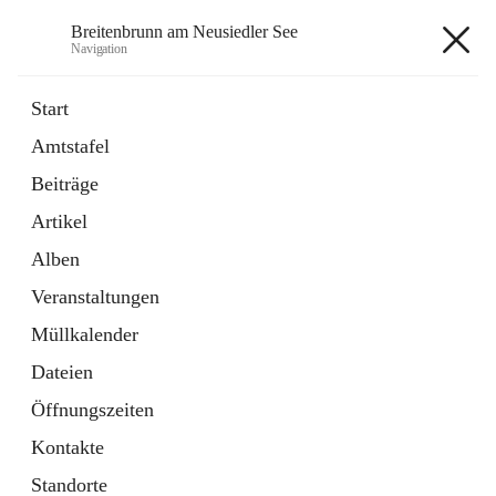
Breitenbrunn am Neusiedler See
Navigation
Breitenbrunn am Neusiedler See
Start
Amtstafel
Formulare
Beiträge
18 Schnellzugriffe
Artikel
Gemeindeservice
7 Schnellzugriffe
Alben
Veranstaltungen
+7
Müllkalender
Dateien
Öffnungszeiten
Kontakte
Hauptadresse
Standorte