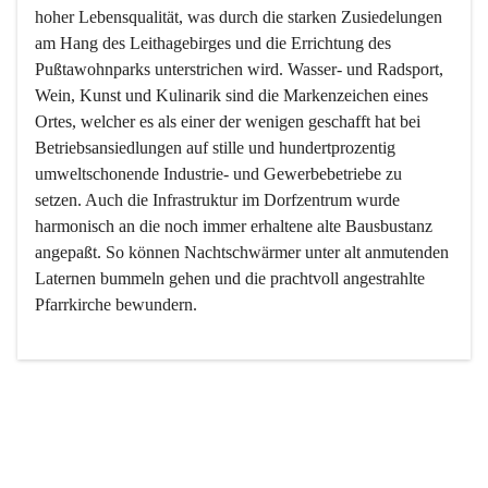
hoher Lebensqualität, was durch die starken Zusiedelungen 
am Hang des Leithagebirges und die Errichtung des 
Pußtawohnparks unterstrichen wird. Wasser- und Radsport, 
Wein, Kunst und Kulinarik sind die Markenzeichen eines 
Ortes, welcher es als einer der wenigen geschafft hat bei 
Betriebsansiedlungen auf stille und hundertprozentig 
umweltschonende Industrie- und Gewerbebetriebe zu 
setzen. Auch die Infrastruktur im Dorfzentrum wurde 
harmonisch an die noch immer erhaltene alte Bausbustanz 
angepaßt. So können Nachtschwärmer unter alt anmutenden 
Laternen bummeln gehen und die prachtvoll angestrahlte 
Pfarrkirche bewundern.

Der Weinbau dominert heute nicht mehr, ist aber integrativer 
Bestandteil der Kultur des Ortes, da man hier schon lange 
von Massenweinbau auf Qualitätsweinbau umgestellt hat. 
So ist es auch nicht verwunderlich, dass eines der historisch 
wertvollsten Gebäude die Ortsvinothek beherbergt und dass 
der Kellering ein beliebtes Ziel darstellt.
