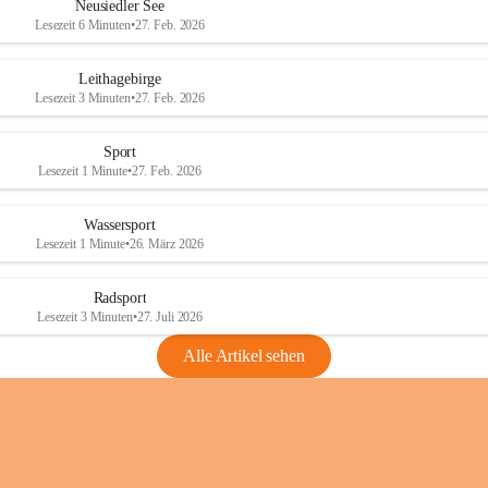
e
e
Neusiedler See
r
r
Lesezeit 6 Minuten
•
27. Feb. 2026
S
S
e
e
Leithagebirge
e
e
Lesezeit 3 Minuten
•
27. Feb. 2026
Sport
Lesezeit 1 Minute
•
27. Feb. 2026
Wassersport
Lesezeit 1 Minute
•
26. März 2026
Radsport
Lesezeit 3 Minuten
•
27. Juli 2026
Alle Artikel sehen