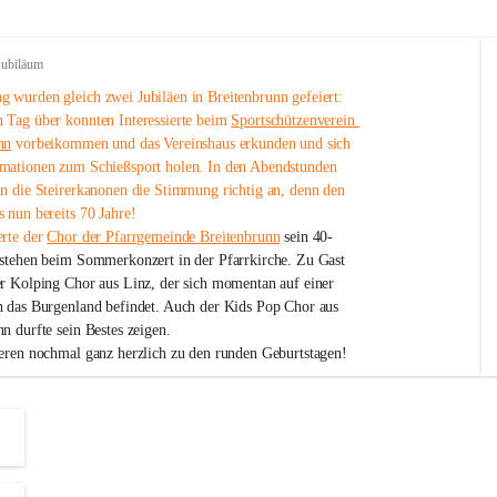
Jubiläum
 wurden gleich zwei Jubiläen in Breitenbrunn gefeiert: 
 Tag über konnten Interessierte beim 
Sportschützenverein 
nn
 vorbeikommen und das Vereinshaus erkunden und sich 
mationen zum Schießsport holen. In den Abendstunden 
nn die Steirerkanonen die Stimmung richtig an, denn den 
 nun bereits 70 Jahre!
rte der 
Chor der Pfarrgemeinde Breitenbrunn
 sein 40-
estehen beim Sommerkonzert in der Pfarrkirche. Zu Gast 
er Kolping Chor aus Linz, der sich momentan auf einer 
h das Burgenland befindet. Auch der Kids Pop Chor aus 
n durfte sein Bestes zeigen.
ieren nochmal ganz herzlich zu den runden Geburtstagen!