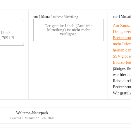
B
B
vor 1 Monat
vor 1 Monat
Amtliche Mitteilung
r
r
Am Samstag
Der geteilte Inhalt (Amtliche
e
e
29
Mitteilung) ist nicht mehr
Den ganzen
i
i
 12:30
AU
verfügbar.
t
t
Eisenstädter Straße 18, 7091 Breitenbrunn am Neusiedler See, AUT
Breitenbru
G
e
e
mehr Infor
n
n
heizten da
b
b
SSV gibt es
r
r
Ebenso feie
u
u
jähriges B
n
n
n
n
war hier d
a
a
Reise durc
m
m
Breitenbrun
N
N
Wir gratul
e
e
u
u
s
s
i
i
Welterbe-Naturpark
e
e
Lesezeit 1 Minute
•
27. Feb. 2026
d
d
l
l