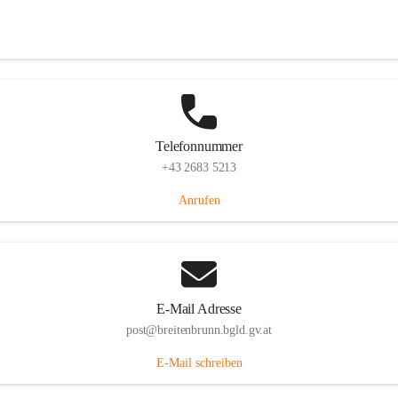
Eisenstädterstraße 18, 7091 Breitenbrunn am Neusiedler See, AUT
Auf Karte ansehen
Telefonnummer
+43 2683 5213
Anrufen
E-Mail Adresse
post@breitenbrunn.bgld.gv.at
E-Mail schreiben