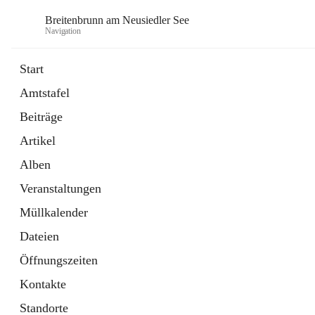
Breitenbrunn am Neusiedler See
Navigation
Start
Amtstafel
Formulare
Beiträge
18 Schnellzugriffe
Artikel
Gemeindeservice
7 Schnellzugriffe
Alben
Veranstaltungen
Müllkalender
Dateien
Öffnungszeiten
Kontakte
Standorte