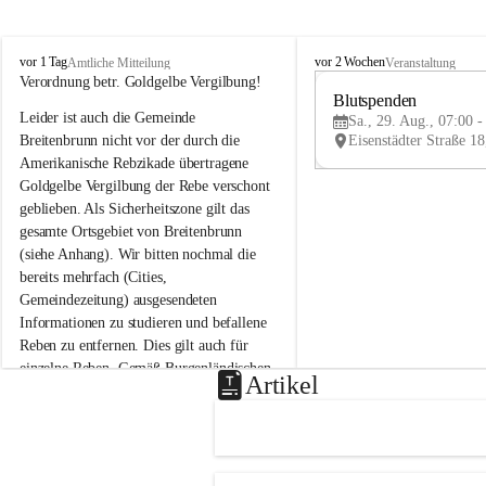
B
B
vor 1 Tag
vor 2 Wochen
Amtliche Mitteilung
Veranstaltung
r
r
Verordnung betr. Goldgelbe Vergilbung!
e
e
Blutspenden
Leider ist auch die Gemeinde 
i
i
Sa., 29. Aug., 07:00 -
t
t
Breitenbrunn nicht vor der durch die 
e
e
Amerikanische Rebzikade übertragene 
n
n
Goldgelbe Vergilbung der Rebe verschont 
b
b
geblieben. Als Sicherheitszone gilt das 
r
r
gesamte Ortsgebiet von Breitenbrunn 
u
u
(siehe Anhang). Wir bitten nochmal die 
n
n
n
n
bereits mehrfach (Cities, 
a
a
Gemeindezeitung) ausgesendeten 
m
m
Informationen zu studieren und befallene 
N
N
Reben zu entfernen. Dies gilt auch für 
e
e
einzelne Reben. Gemäß Burgenländischen 
u
u
Artikel
Weinbaugesetz sind nicht gepflegte oder 
s
s
i
i
unzulässige Weingärten zu roden! Bitte 
e
e
helfen wir zusammen um unsere Winzer 
d
d
vor den prognostizierten Ernteausfällen 
l
l
und den daraus folgenden wirtschaftlichen 