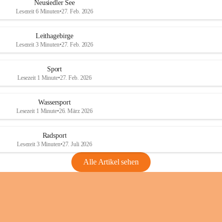
e
e
Neusiedler See
r
r
Lesezeit 6 Minuten
•
27. Feb. 2026
S
S
e
e
Leithagebirge
e
e
Lesezeit 3 Minuten
•
27. Feb. 2026
Sport
Lesezeit 1 Minute
•
27. Feb. 2026
Wassersport
Lesezeit 1 Minute
•
26. März 2026
Radsport
Lesezeit 3 Minuten
•
27. Juli 2026
Alle Artikel sehen