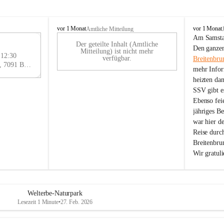
B
B
vor 1 Monat
vor 1 Monat
Amtliche Mitteilung
r
r
Am Samstag
Der geteilte Inhalt (Amtliche
e
e
29
Den ganzen
Mitteilung) ist nicht mehr
i
i
 12:30
AU
verfügbar.
Breitenbru
t
t
Eisenstädter Straße 18, 7091 Breitenbrunn am Neusiedler See, AUT
G
mehr Infor
e
e
heizten da
n
n
SSV gibt es
b
b
r
r
Ebenso feie
u
u
jähriges B
n
n
war hier d
n
n
Reise durc
a
a
Breitenbrun
m
m
Wir gratul
N
N
e
e
u
u
s
s
i
i
Welterbe-Naturpark
e
e
Lesezeit 1 Minute
•
27. Feb. 2026
d
d
l
l