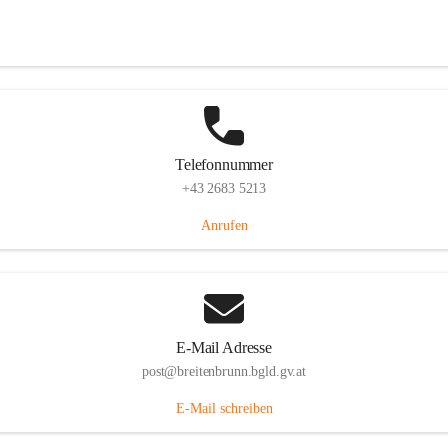
Eisenstädterstraße 18, 7091 Breitenbrunn am Neusiedler See, AUT
Auf Karte ansehen
Telefonnummer
+43 2683 5213
Anrufen
E-Mail Adresse
post@breitenbrunn.bgld.gv.at
E-Mail schreiben