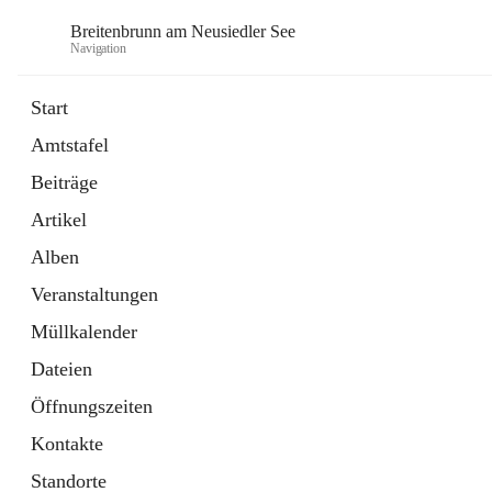
Breitenbrunn am Neusiedler See
Navigation
Start
Amtstafel
Formulare
Beiträge
18 Schnellzugriffe
Artikel
Gemeindeservice
7 Schnellzugriffe
Alben
Veranstaltungen
Müllkalender
Dateien
Öffnungszeiten
Kontakte
Standorte