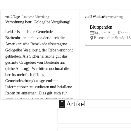
B
B
vor 2 Tagen
vor 2 Wochen
Amtliche Mitteilung
Veranstaltung
r
r
Verordnung betr. Goldgelbe Vergilbung!
e
e
Blutspenden
Leider ist auch die Gemeinde 
i
i
Sa., 29. Aug., 07:00 -
t
t
Breitenbrunn nicht vor der durch die 
e
e
Amerikanische Rebzikade übertragene 
n
n
Goldgelbe Vergilbung der Rebe verschont 
b
b
geblieben. Als Sicherheitszone gilt das 
r
r
gesamte Ortsgebiet von Breitenbrunn 
u
u
(siehe Anhang). Wir bitten nochmal die 
n
n
n
n
bereits mehrfach (Cities, 
a
a
Gemeindezeitung) ausgesendeten 
m
m
Informationen zu studieren und befallene 
N
N
Reben zu entfernen. Dies gilt auch für 
e
e
einzelne Reben. Gemäß Burgenländischen 
u
u
Artikel
Weinbaugesetz sind nicht gepflegte oder 
s
s
i
i
unzulässige Weingärten zu roden! Bitte 
e
e
helfen wir zusammen um unsere Winzer 
d
d
vor den prognostizierten Ernteausfällen 
l
l
und den daraus folgenden wirtschaftlichen 