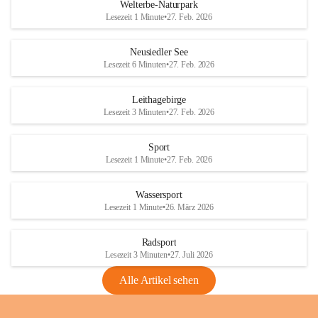
i
i
unzulässige Weingärten zu roden! Bitte 
Welterbe-Naturpark
e
e
helfen wir zusammen um unsere Winzer 
Lesezeit 1 Minute
•
27. Feb. 2026
d
d
vor den prognostizierten Ernteausfällen 
l
l
und den daraus folgenden wirtschaftlichen 
e
e
Neusiedler See
Schäden zu bewahren.
r
r
Lesezeit 6 Minuten
•
27. Feb. 2026
S
S
Verordnungen
e
e
Leithagebirge
04.08.2026
e
e
Lesezeit 3 Minuten
•
27. Feb. 2026
Maßnahmen zur Bekämpfung
der Goldgelben Vergilbung der
Sport
Rebe und der Amerikanischen
Lesezeit 1 Minute
•
27. Feb. 2026
Rebzikade
Anhang VBl. EU Nr. 18
Wassersport
_2026
Lesezeit 1 Minute
•
26. März 2026
1 Seite
•
1,4 MB
Radsport
VBl. EU Nr. 18_2026
Lesezeit 3 Minuten
•
27. Juli 2026
2 Seiten
•
2,1 MB
Alle Artikel sehen