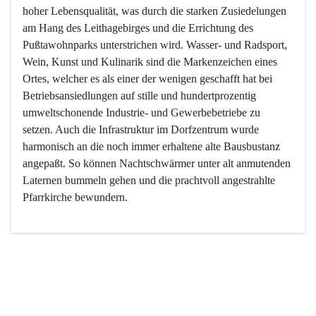
hoher Lebensqualität, was durch die starken Zusiedelungen 
am Hang des Leithagebirges und die Errichtung des 
Pußtawohnparks unterstrichen wird. Wasser- und Radsport, 
Wein, Kunst und Kulinarik sind die Markenzeichen eines 
Ortes, welcher es als einer der wenigen geschafft hat bei 
Betriebsansiedlungen auf stille und hundertprozentig 
umweltschonende Industrie- und Gewerbebetriebe zu 
setzen. Auch die Infrastruktur im Dorfzentrum wurde 
harmonisch an die noch immer erhaltene alte Bausbustanz 
angepaßt. So können Nachtschwärmer unter alt anmutenden 
Laternen bummeln gehen und die prachtvoll angestrahlte 
Pfarrkirche bewundern.

Der Weinbau dominert heute nicht mehr, ist aber integrativer 
Bestandteil der Kultur des Ortes, da man hier schon lange 
von Massenweinbau auf Qualitätsweinbau umgestellt hat. 
So ist es auch nicht verwunderlich, dass eines der historisch 
wertvollsten Gebäude die Ortsvinothek beherbergt und dass 
der Kellering ein beliebtes Ziel darstellt.
