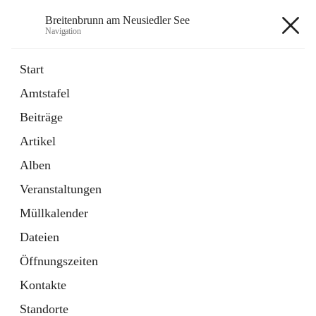
Breitenbrunn am Neusiedler See
Navigation
Breitenbrunn am Neusiedler See
Start
Amtstafel
Formulare
Beiträge
18 Schnellzugriffe
Artikel
Gemeindeservice
7 Schnellzugriffe
Alben
Veranstaltungen
+7
Müllkalender
Dateien
Öffnungszeiten
Kontakte
Hauptadresse
Standorte