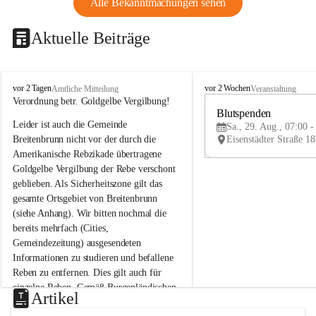
Alle Bekanntmachungen sehen
Aktuelle Beiträge
B
B
vor 2 Tagen
vor 2 Wochen
Amtliche Mitteilung
Veranstaltung
r
r
Verordnung betr. Goldgelbe Vergilbung!
e
e
Blutspenden
Leider ist auch die Gemeinde 
i
i
Sa., 29. Aug., 07:00 -
t
t
Breitenbrunn nicht vor der durch die 
e
e
Amerikanische Rebzikade übertragene 
n
n
Goldgelbe Vergilbung der Rebe verschont 
b
b
geblieben. Als Sicherheitszone gilt das 
r
r
gesamte Ortsgebiet von Breitenbrunn 
u
u
(siehe Anhang). Wir bitten nochmal die 
n
n
n
n
bereits mehrfach (Cities, 
a
a
Gemeindezeitung) ausgesendeten 
m
m
Informationen zu studieren und befallene 
N
N
Reben zu entfernen. Dies gilt auch für 
e
e
einzelne Reben. Gemäß Burgenländischen 
u
u
Artikel
Weinbaugesetz sind nicht gepflegte oder 
s
s