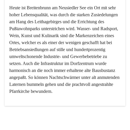
Heute ist Breitenbrunn am Neusiedler See ein Ort mit sehr 
hoher Lebensqualität, was durch die starken Zusiedelungen 
am Hang des Leithagebirges und die Errichtung des 
Pußtawohnparks unterstrichen wird. Wasser- und Radsport, 
Wein, Kunst und Kulinarik sind die Markenzeichen eines 
Ortes, welcher es als einer der wenigen geschafft hat bei 
Betriebsansiedlungen auf stille und hundertprozentig 
umweltschonende Industrie- und Gewerbebetriebe zu 
setzen. Auch die Infrastruktur im Dorfzentrum wurde 
harmonisch an die noch immer erhaltene alte Bausbustanz 
angepaßt. So können Nachtschwärmer unter alt anmutenden 
Laternen bummeln gehen und die prachtvoll angestrahlte 
Pfarrkirche bewundern.

Der Weinbau dominert heute nicht mehr, ist aber integrativer 
Bestandteil der Kultur des Ortes, da man hier schon lange 
von Massenweinbau auf Qualitätsweinbau umgestellt hat. 
So ist es auch nicht verwunderlich, dass eines der historisch 