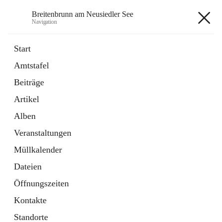
Breitenbrunn am Neusiedler See
Navigation
Breitenbrunn am Neusiedler See
Start
Amtstafel
Formulare
Beiträge
18 Schnellzugriffe
Artikel
Gemeindeservice
7 Schnellzugriffe
Alben
Veranstaltungen
+7
Müllkalender
Dateien
Öffnungszeiten
Kontakte
Hauptadresse
Standorte