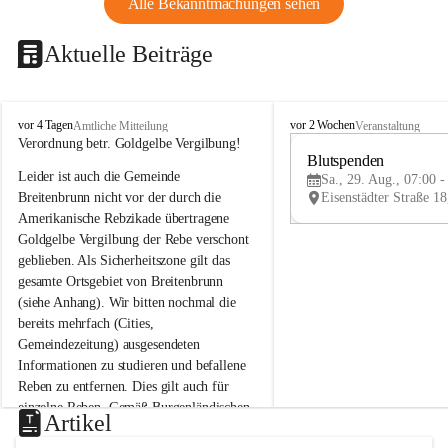
Alle Bekanntmachungen sehen
Aktuelle Beiträge
B
B
vor 4 Tagen
vor 2 Wochen
Amtliche Mitteilung
Veranstaltung
r
r
Verordnung betr. Goldgelbe Vergilbung!
e
e
Blutspenden
Leider ist auch die Gemeinde 
i
i
Sa., 29. Aug., 07:00 -
t
t
Breitenbrunn nicht vor der durch die 
e
e
Amerikanische Rebzikade übertragene 
n
n
Goldgelbe Vergilbung der Rebe verschont 
b
b
geblieben. Als Sicherheitszone gilt das 
r
r
gesamte Ortsgebiet von Breitenbrunn 
u
u
(siehe Anhang). Wir bitten nochmal die 
n
n
n
n
bereits mehrfach (Cities, 
a
a
Gemeindezeitung) ausgesendeten 
m
m
Informationen zu studieren und befallene 
N
N
Reben zu entfernen. Dies gilt auch für 
e
e
einzelne Reben. Gemäß Burgenländischen 
u
u
Artikel
Weinbaugesetz sind nicht gepflegte oder 
s
s