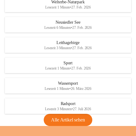
i
i
unzulässige Weingärten zu roden! Bitte 
Welterbe-Naturpark
e
e
helfen wir zusammen um unsere Winzer 
Lesezeit 1 Minute
•
27. Feb. 2026
d
d
vor den prognostizierten Ernteausfällen 
l
l
und den daraus folgenden wirtschaftlichen 
e
e
Neusiedler See
Schäden zu bewahren.
r
r
Lesezeit 6 Minuten
•
27. Feb. 2026
S
S
Verordnungen
e
e
Leithagebirge
04.08.2026
e
e
Lesezeit 3 Minuten
•
27. Feb. 2026
Maßnahmen zur Bekämpfung
der Goldgelben Vergilbung der
Sport
Rebe und der Amerikanischen
Lesezeit 1 Minute
•
27. Feb. 2026
Rebzikade
Anhang VBl. EU Nr. 18
Wassersport
_2026
Lesezeit 1 Minute
•
26. März 2026
1 Seite
•
1,4 MB
Radsport
VBl. EU Nr. 18_2026
Lesezeit 3 Minuten
•
27. Juli 2026
2 Seiten
•
2,1 MB
Alle Artikel sehen