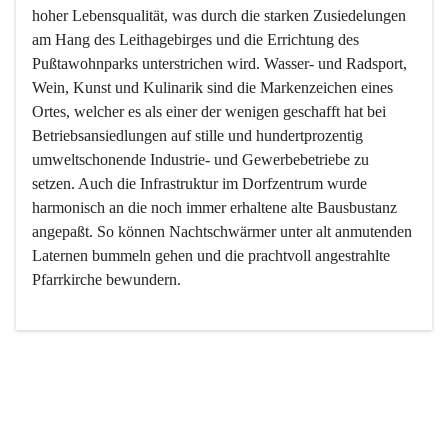
hoher Lebensqualität, was durch die starken Zusiedelungen 
am Hang des Leithagebirges und die Errichtung des 
Pußtawohnparks unterstrichen wird. Wasser- und Radsport, 
Wein, Kunst und Kulinarik sind die Markenzeichen eines 
Ortes, welcher es als einer der wenigen geschafft hat bei 
Betriebsansiedlungen auf stille und hundertprozentig 
umweltschonende Industrie- und Gewerbebetriebe zu 
setzen. Auch die Infrastruktur im Dorfzentrum wurde 
harmonisch an die noch immer erhaltene alte Bausbustanz 
angepaßt. So können Nachtschwärmer unter alt anmutenden 
Laternen bummeln gehen und die prachtvoll angestrahlte 
Pfarrkirche bewundern.

Der Weinbau dominert heute nicht mehr, ist aber integrativer 
Bestandteil der Kultur des Ortes, da man hier schon lange 
von Massenweinbau auf Qualitätsweinbau umgestellt hat. 
So ist es auch nicht verwunderlich, dass eines der historisch 
wertvollsten Gebäude die Ortsvinothek beherbergt und dass 
der Kellering ein beliebtes Ziel darstellt.
