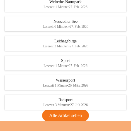
i
i
unzulässige Weingärten zu roden! Bitte 
Welterbe-Naturpark
e
e
helfen wir zusammen um unsere Winzer 
Lesezeit 1 Minute
•
27. Feb. 2026
d
d
vor den prognostizierten Ernteausfällen 
l
l
und den daraus folgenden wirtschaftlichen 
e
e
Neusiedler See
Schäden zu bewahren.
r
r
Lesezeit 6 Minuten
•
27. Feb. 2026
S
S
Verordnungen
e
e
Leithagebirge
04.08.2026
e
e
Lesezeit 3 Minuten
•
27. Feb. 2026
Maßnahmen zur Bekämpfung
der Goldgelben Vergilbung der
Sport
Rebe und der Amerikanischen
Lesezeit 1 Minute
•
27. Feb. 2026
Rebzikade
Anhang VBl. EU Nr. 18
Wassersport
_2026
Lesezeit 1 Minute
•
26. März 2026
1 Seite
•
1,4 MB
Radsport
VBl. EU Nr. 18_2026
Lesezeit 3 Minuten
•
27. Juli 2026
2 Seiten
•
2,1 MB
Alle Artikel sehen