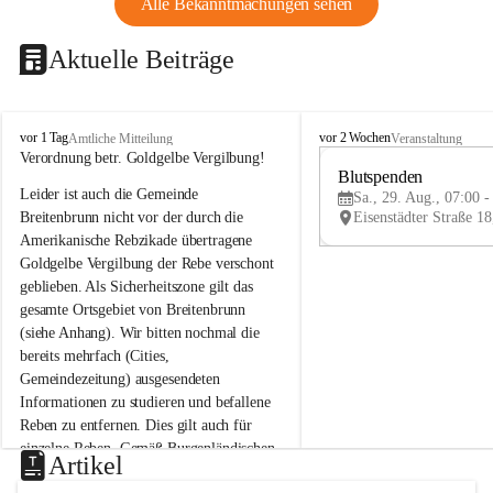
Alle Bekanntmachungen sehen
Aktuelle Beiträge
B
B
vor 1 Tag
vor 2 Wochen
Amtliche Mitteilung
Veranstaltung
r
r
Verordnung betr. Goldgelbe Vergilbung!
e
e
Blutspenden
Leider ist auch die Gemeinde 
i
i
Sa., 29. Aug., 07:00 -
t
t
Breitenbrunn nicht vor der durch die 
e
e
Amerikanische Rebzikade übertragene 
n
n
Goldgelbe Vergilbung der Rebe verschont 
b
b
geblieben. Als Sicherheitszone gilt das 
r
r
gesamte Ortsgebiet von Breitenbrunn 
u
u
(siehe Anhang). Wir bitten nochmal die 
n
n
n
n
bereits mehrfach (Cities, 
a
a
Gemeindezeitung) ausgesendeten 
m
m
Informationen zu studieren und befallene 
N
N
Reben zu entfernen. Dies gilt auch für 
e
e
einzelne Reben. Gemäß Burgenländischen 
u
u
Artikel
Weinbaugesetz sind nicht gepflegte oder 
s
s