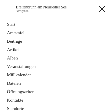
Breitenbrunn am Neusiedler See
Navigation
Breitenbrunn am Neusiedler See
Start
Amtstafel
Formulare
Beiträge
18 Schnellzugriffe
Artikel
Gemeindeservice
7 Schnellzugriffe
Alben
Veranstaltungen
+7
Müllkalender
Dateien
Öffnungszeiten
Kontakte
Hauptadresse
Standorte