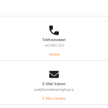
Eisenstädterstraße 18, 7091 Breitenbrunn am Neusiedler See, AUT
Auf Karte ansehen
Telefonnummer
+43 2683 5213
Anrufen
E-Mail Adresse
post@breitenbrunn.bgld.gv.at
E-Mail schreiben