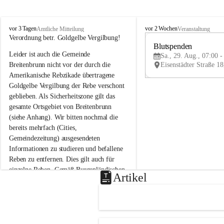
B
B
vor 3 Tagen
vor 2 Wochen
Amtliche Mitteilung
Veranstaltung
r
r
Verordnung betr. Goldgelbe Vergilbung!
e
e
Blutspenden
Leider ist auch die Gemeinde 
i
i
Sa., 29. Aug., 07:00 -
t
t
Breitenbrunn nicht vor der durch die 
e
e
Amerikanische Rebzikade übertragene 
n
n
Goldgelbe Vergilbung der Rebe verschont 
b
b
geblieben. Als Sicherheitszone gilt das 
r
r
gesamte Ortsgebiet von Breitenbrunn 
u
u
(siehe Anhang). Wir bitten nochmal die 
n
n
n
n
bereits mehrfach (Cities, 
a
a
Gemeindezeitung) ausgesendeten 
m
m
Informationen zu studieren und befallene 
N
N
Reben zu entfernen. Dies gilt auch für 
e
e
einzelne Reben. Gemäß Burgenländischen 
u
u
Artikel
Weinbaugesetz sind nicht gepflegte oder 
s
s
i
i
unzulässige Weingärten zu roden! Bitte 
e
e
helfen wir zusammen um unsere Winzer 
d
d
vor den prognostizierten Ernteausfällen 
l
l
und den daraus folgenden wirtschaftlichen 