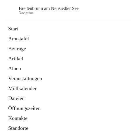
Breitenbrunn am Neusiedler See
Navigation
Start
Amtstafel
Formulare
Beiträge
18 Schnellzugriffe
Artikel
Gemeindeservice
7 Schnellzugriffe
Alben
Veranstaltungen
Müllkalender
Dateien
Öffnungszeiten
Kontakte
Standorte