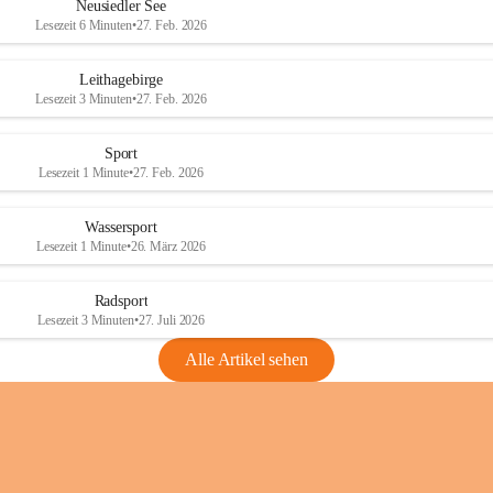
e
e
Neusiedler See
r
r
Lesezeit 6 Minuten
•
27. Feb. 2026
S
S
e
e
Leithagebirge
e
e
Lesezeit 3 Minuten
•
27. Feb. 2026
Sport
Lesezeit 1 Minute
•
27. Feb. 2026
Wassersport
Lesezeit 1 Minute
•
26. März 2026
Radsport
Lesezeit 3 Minuten
•
27. Juli 2026
Alle Artikel sehen