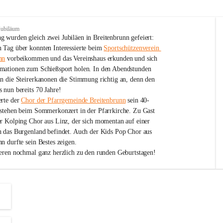
Jubiläum
 wurden gleich zwei Jubiläen in Breitenbrunn gefeiert: 
 Tag über konnten Interessierte beim 
Sportschützenverein 
nn
 vorbeikommen und das Vereinshaus erkunden und sich 
mationen zum Schießsport holen. In den Abendstunden 
nn die Steirerkanonen die Stimmung richtig an, denn den 
 nun bereits 70 Jahre!
rte der 
Chor der Pfarrgemeinde Breitenbrunn
 sein 40-
estehen beim Sommerkonzert in der Pfarrkirche. Zu Gast 
er Kolping Chor aus Linz, der sich momentan auf einer 
h das Burgenland befindet. Auch der Kids Pop Chor aus 
n durfte sein Bestes zeigen.
ieren nochmal ganz herzlich zu den runden Geburtstagen!