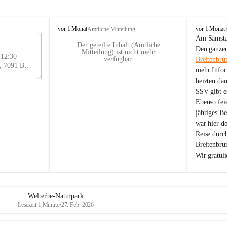
B
B
vor 1 Monat
vor 1 Monat
Amtliche Mitteilung
r
r
Am Samstag
Der geteilte Inhalt (Amtliche
e
e
29
Den ganzen
Mitteilung) ist nicht mehr
i
i
 12:30
AU
verfügbar.
Breitenbru
t
t
Eisenstädter Straße 18, 7091 Breitenbrunn am Neusiedler See, AUT
G
mehr Infor
e
e
heizten da
n
n
SSV gibt es
b
b
r
r
Ebenso feie
u
u
jähriges B
n
n
war hier d
n
n
Reise durc
a
a
Breitenbrun
m
m
Wir gratul
N
N
e
e
u
u
s
s
i
i
Welterbe-Naturpark
e
e
Lesezeit 1 Minute
•
27. Feb. 2026
d
d
l
l