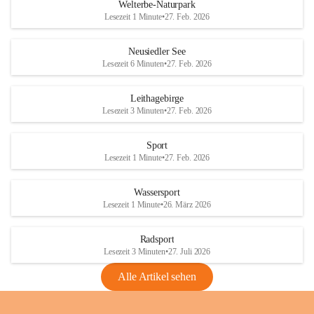
i
i
unzulässige Weingärten zu roden! Bitte 
Welterbe-Naturpark
e
e
helfen wir zusammen um unsere Winzer 
Lesezeit 1 Minute
•
27. Feb. 2026
d
d
vor den prognostizierten Ernteausfällen 
l
l
und den daraus folgenden wirtschaftlichen 
e
e
Neusiedler See
Schäden zu bewahren.
r
r
Lesezeit 6 Minuten
•
27. Feb. 2026
S
S
Verordnungen
e
e
Leithagebirge
04.08.2026
e
e
Lesezeit 3 Minuten
•
27. Feb. 2026
Maßnahmen zur Bekämpfung
der Goldgelben Vergilbung der
Sport
Rebe und der Amerikanischen
Lesezeit 1 Minute
•
27. Feb. 2026
Rebzikade
Anhang VBl. EU Nr. 18
Wassersport
_2026
Lesezeit 1 Minute
•
26. März 2026
1 Seite
•
1,4 MB
Radsport
VBl. EU Nr. 18_2026
Lesezeit 3 Minuten
•
27. Juli 2026
2 Seiten
•
2,1 MB
Alle Artikel sehen