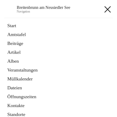
Breitenbrunn am Neusiedler See
Navigation
Breitenbrunn am Neusiedler See
Start
Amtstafel
Formulare
Beiträge
18 Schnellzugriffe
Artikel
Gemeindeservice
7 Schnellzugriffe
Alben
Veranstaltungen
+7
Müllkalender
Dateien
Öffnungszeiten
Kontakte
Hauptadresse
Standorte