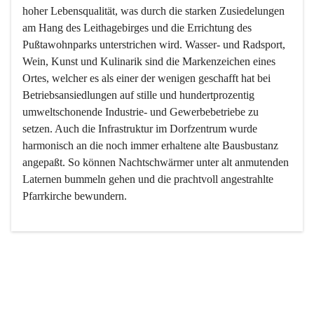
hoher Lebensqualität, was durch die starken Zusiedelungen 
am Hang des Leithagebirges und die Errichtung des 
Pußtawohnparks unterstrichen wird. Wasser- und Radsport, 
Wein, Kunst und Kulinarik sind die Markenzeichen eines 
Ortes, welcher es als einer der wenigen geschafft hat bei 
Betriebsansiedlungen auf stille und hundertprozentig 
umweltschonende Industrie- und Gewerbebetriebe zu 
setzen. Auch die Infrastruktur im Dorfzentrum wurde 
harmonisch an die noch immer erhaltene alte Bausbustanz 
angepaßt. So können Nachtschwärmer unter alt anmutenden 
Laternen bummeln gehen und die prachtvoll angestrahlte 
Pfarrkirche bewundern.

Der Weinbau dominert heute nicht mehr, ist aber integrativer 
Bestandteil der Kultur des Ortes, da man hier schon lange 
von Massenweinbau auf Qualitätsweinbau umgestellt hat. 
So ist es auch nicht verwunderlich, dass eines der historisch 
wertvollsten Gebäude die Ortsvinothek beherbergt und dass 
der Kellering ein beliebtes Ziel darstellt.
