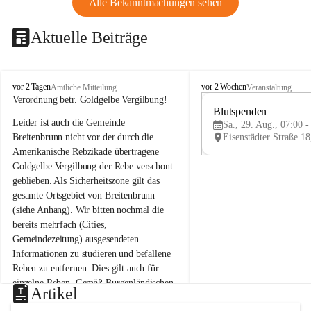
Alle Bekanntmachungen sehen
Aktuelle Beiträge
B
B
vor 2 Tagen
vor 2 Wochen
Amtliche Mitteilung
Veranstaltung
r
r
Verordnung betr. Goldgelbe Vergilbung!
e
e
Blutspenden
Leider ist auch die Gemeinde 
i
i
Sa., 29. Aug., 07:00 -
t
t
Breitenbrunn nicht vor der durch die 
e
e
Amerikanische Rebzikade übertragene 
n
n
Goldgelbe Vergilbung der Rebe verschont 
b
b
geblieben. Als Sicherheitszone gilt das 
r
r
gesamte Ortsgebiet von Breitenbrunn 
u
u
(siehe Anhang). Wir bitten nochmal die 
n
n
n
n
bereits mehrfach (Cities, 
a
a
Gemeindezeitung) ausgesendeten 
m
m
Informationen zu studieren und befallene 
N
N
Reben zu entfernen. Dies gilt auch für 
e
e
einzelne Reben. Gemäß Burgenländischen 
u
u
Artikel
Weinbaugesetz sind nicht gepflegte oder 
s
s