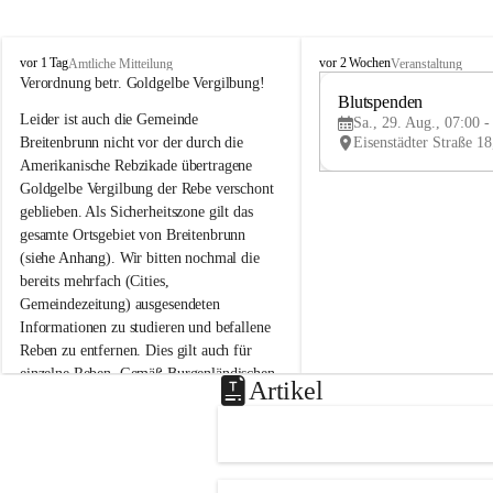
B
B
vor 1 Tag
vor 2 Wochen
Amtliche Mitteilung
Veranstaltung
r
r
Verordnung betr. Goldgelbe Vergilbung!
e
e
Blutspenden
Leider ist auch die Gemeinde 
i
i
Sa., 29. Aug., 07:00 -
t
t
Breitenbrunn nicht vor der durch die 
e
e
Amerikanische Rebzikade übertragene 
n
n
Goldgelbe Vergilbung der Rebe verschont 
b
b
geblieben. Als Sicherheitszone gilt das 
r
r
gesamte Ortsgebiet von Breitenbrunn 
u
u
(siehe Anhang). Wir bitten nochmal die 
n
n
n
n
bereits mehrfach (Cities, 
a
a
Gemeindezeitung) ausgesendeten 
m
m
Informationen zu studieren und befallene 
N
N
Reben zu entfernen. Dies gilt auch für 
e
e
einzelne Reben. Gemäß Burgenländischen 
u
u
Artikel
Weinbaugesetz sind nicht gepflegte oder 
s
s
i
i
unzulässige Weingärten zu roden! Bitte 
e
e
helfen wir zusammen um unsere Winzer 
d
d
vor den prognostizierten Ernteausfällen 
l
l
und den daraus folgenden wirtschaftlichen 