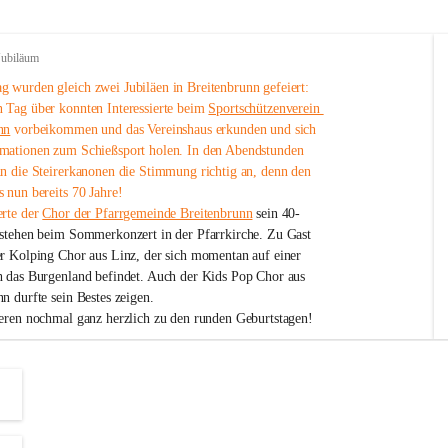
Jubiläum
 wurden gleich zwei Jubiläen in Breitenbrunn gefeiert: 
 Tag über konnten Interessierte beim 
Sportschützenverein 
nn
 vorbeikommen und das Vereinshaus erkunden und sich 
mationen zum Schießsport holen. In den Abendstunden 
nn die Steirerkanonen die Stimmung richtig an, denn den 
 nun bereits 70 Jahre!
rte der 
Chor der Pfarrgemeinde Breitenbrunn
 sein 40-
estehen beim Sommerkonzert in der Pfarrkirche. Zu Gast 
er Kolping Chor aus Linz, der sich momentan auf einer 
h das Burgenland befindet. Auch der Kids Pop Chor aus 
n durfte sein Bestes zeigen.
ieren nochmal ganz herzlich zu den runden Geburtstagen!