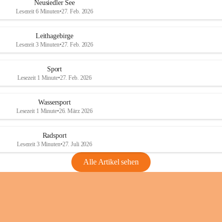
e
e
Neusiedler See
r
r
Lesezeit 6 Minuten
•
27. Feb. 2026
S
S
e
e
Leithagebirge
e
e
Lesezeit 3 Minuten
•
27. Feb. 2026
Sport
Lesezeit 1 Minute
•
27. Feb. 2026
Wassersport
Lesezeit 1 Minute
•
26. März 2026
Radsport
Lesezeit 3 Minuten
•
27. Juli 2026
Alle Artikel sehen