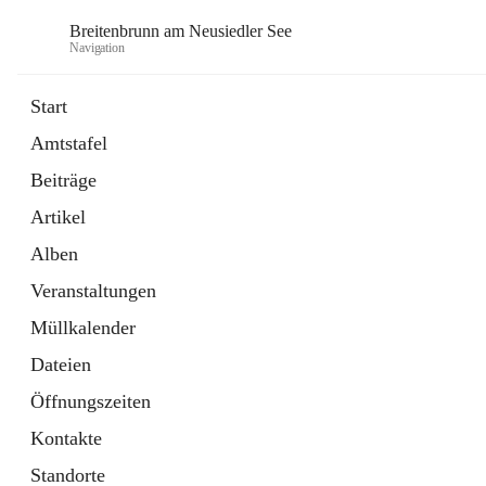
Breitenbrunn am Neusiedler See
Navigation
Start
Amtstafel
Formulare
Beiträge
18 Schnellzugriffe
Artikel
Gemeindeservice
7 Schnellzugriffe
Alben
Veranstaltungen
Müllkalender
Dateien
Öffnungszeiten
Kontakte
Standorte