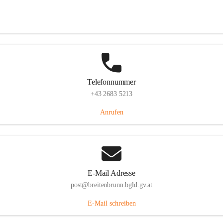
Eisenstädterstraße 18, 7091 Breitenbrunn am Neusiedler See, AUT
Auf Karte ansehen
Telefonnummer
+43 2683 5213
Anrufen
E-Mail Adresse
post@breitenbrunn.bgld.gv.at
E-Mail schreiben