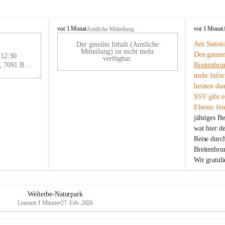
B
B
vor 1 Monat
vor 1 Monat
Amtliche Mitteilung
r
r
Am Samstag
Der geteilte Inhalt (Amtliche
e
e
29
Mitteilung) ist nicht mehr
Den ganzen
i
i
 12:30
AU
verfügbar.
t
t
Eisenstädter Straße 18, 7091 Breitenbrunn am Neusiedler See, AUT
Breitenbru
G
e
e
mehr Infor
n
n
heizten da
b
b
SSV gibt es
r
r
Ebenso feie
u
u
jähriges B
n
n
n
n
war hier d
a
a
Reise durc
m
m
Breitenbrun
N
N
Wir gratul
e
e
u
u
s
s
i
i
Welterbe-Naturpark
e
e
Lesezeit 1 Minute
•
27. Feb. 2026
d
d
l
l