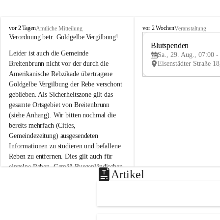
B
B
vor 2 Tagen
vor 2 Wochen
Amtliche Mitteilung
Veranstaltung
r
r
Verordnung betr. Goldgelbe Vergilbung!
e
e
Blutspenden
Leider ist auch die Gemeinde 
i
i
Sa., 29. Aug., 07:00 -
t
t
Breitenbrunn nicht vor der durch die 
e
e
Amerikanische Rebzikade übertragene 
n
n
Goldgelbe Vergilbung der Rebe verschont 
b
b
geblieben. Als Sicherheitszone gilt das 
r
r
gesamte Ortsgebiet von Breitenbrunn 
u
u
(siehe Anhang). Wir bitten nochmal die 
n
n
n
n
bereits mehrfach (Cities, 
a
a
Gemeindezeitung) ausgesendeten 
m
m
Informationen zu studieren und befallene 
N
N
Reben zu entfernen. Dies gilt auch für 
e
e
einzelne Reben. Gemäß Burgenländischen 
u
u
Artikel
Weinbaugesetz sind nicht gepflegte oder 
s
s
i
i
unzulässige Weingärten zu roden! Bitte 
e
e
helfen wir zusammen um unsere Winzer 
d
d
vor den prognostizierten Ernteausfällen 
l
l
und den daraus folgenden wirtschaftlichen 