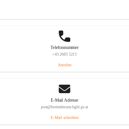
Eisenstädterstraße 18, 7091 Breitenbrunn am Neusiedler See, AUT
Auf Karte ansehen
Telefonnummer
+43 2683 5213
Anrufen
E-Mail Adresse
post@breitenbrunn.bgld.gv.at
E-Mail schreiben