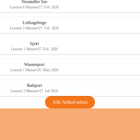
e
e
Neusiedler See
r
r
Lesezeit 6 Minuten
•
27. Feb. 2026
S
S
e
e
Leithagebirge
e
e
Lesezeit 3 Minuten
•
27. Feb. 2026
Sport
Lesezeit 1 Minute
•
27. Feb. 2026
Wassersport
Lesezeit 1 Minute
•
26. März 2026
Radsport
Lesezeit 3 Minuten
•
27. Juli 2026
Alle Artikel sehen