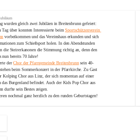
Jubiläum
 wurden gleich zwei Jubiläen in Breitenbrunn gefeiert: 
 Tag über konnten Interessierte beim 
Sportschützenverein 
nn
 vorbeikommen und das Vereinshaus erkunden und sich 
mationen zum Schießsport holen. In den Abendstunden 
nn die Steirerkanonen die Stimmung richtig an, denn den 
 nun bereits 70 Jahre!
rte der 
Chor der Pfarrgemeinde Breitenbrunn
 sein 40-
estehen beim Sommerkonzert in der Pfarrkirche. Zu Gast 
er Kolping Chor aus Linz, der sich momentan auf einer 
h das Burgenland befindet. Auch der Kids Pop Chor aus 
n durfte sein Bestes zeigen.
ieren nochmal ganz herzlich zu den runden Geburtstagen!