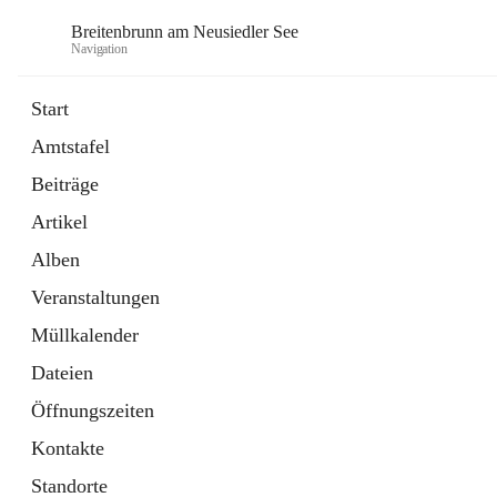
Breitenbrunn am Neusiedler See
Navigation
Start
Amtstafel
Formulare
Beiträge
18 Schnellzugriffe
Artikel
Gemeindeservice
7 Schnellzugriffe
Alben
Veranstaltungen
Müllkalender
Dateien
Öffnungszeiten
Kontakte
Standorte