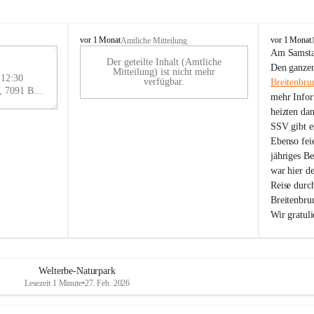
B
B
vor 1 Monat
vor 1 Monat
Amtliche Mitteilung
r
r
Am Samstag
Der geteilte Inhalt (Amtliche
e
e
29
Den ganzen
Mitteilung) ist nicht mehr
i
i
 12:30
AU
verfügbar.
Breitenbru
t
t
Eisenstädter Straße 18, 7091 Breitenbrunn am Neusiedler See, AUT
G
mehr Infor
e
e
heizten da
n
n
SSV gibt es
b
b
r
r
Ebenso feie
u
u
jähriges B
n
n
war hier d
n
n
Reise durc
a
a
Breitenbrun
m
m
Wir gratul
N
N
e
e
u
u
s
s
i
i
Welterbe-Naturpark
e
e
Lesezeit 1 Minute
•
27. Feb. 2026
d
d
l
l