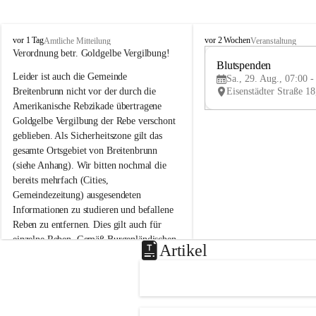
B
B
vor 1 Tag
vor 2 Wochen
Amtliche Mitteilung
Veranstaltung
r
r
Verordnung betr. Goldgelbe Vergilbung!
e
e
Blutspenden
Leider ist auch die Gemeinde 
i
i
Sa., 29. Aug., 07:00 -
t
t
Breitenbrunn nicht vor der durch die 
e
e
Amerikanische Rebzikade übertragene 
n
n
Goldgelbe Vergilbung der Rebe verschont 
b
b
geblieben. Als Sicherheitszone gilt das 
r
r
gesamte Ortsgebiet von Breitenbrunn 
u
u
(siehe Anhang). Wir bitten nochmal die 
n
n
n
n
bereits mehrfach (Cities, 
a
a
Gemeindezeitung) ausgesendeten 
m
m
Informationen zu studieren und befallene 
N
N
Reben zu entfernen. Dies gilt auch für 
e
e
einzelne Reben. Gemäß Burgenländischen 
u
u
Artikel
Weinbaugesetz sind nicht gepflegte oder 
s
s
i
i
unzulässige Weingärten zu roden! Bitte 
e
e
helfen wir zusammen um unsere Winzer 
d
d
vor den prognostizierten Ernteausfällen 
l
l
und den daraus folgenden wirtschaftlichen 