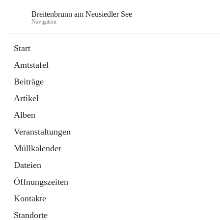
Breitenbrunn am Neusiedler See
Navigation
Start
Amtstafel
Formulare
Beiträge
18 Schnellzugriffe
Artikel
Gemeindeservice
7 Schnellzugriffe
Alben
Veranstaltungen
Müllkalender
Dateien
Öffnungszeiten
Kontakte
Standorte