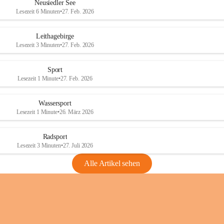
e
e
Neusiedler See
r
r
Lesezeit 6 Minuten
•
27. Feb. 2026
S
S
e
e
Leithagebirge
e
e
Lesezeit 3 Minuten
•
27. Feb. 2026
Sport
Lesezeit 1 Minute
•
27. Feb. 2026
Wassersport
Lesezeit 1 Minute
•
26. März 2026
Radsport
Lesezeit 3 Minuten
•
27. Juli 2026
Alle Artikel sehen