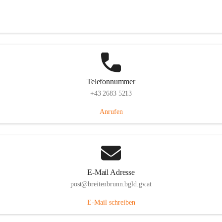
Eisenstädterstraße 18, 7091 Breitenbrunn am Neusiedler See, AUT
Auf Karte ansehen
Telefonnummer
+43 2683 5213
Anrufen
E-Mail Adresse
post@breitenbrunn.bgld.gv.at
E-Mail schreiben