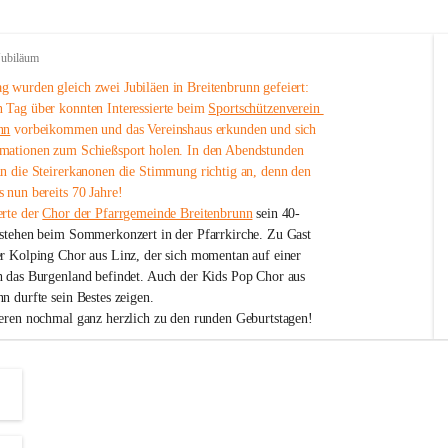
Jubiläum
 wurden gleich zwei Jubiläen in Breitenbrunn gefeiert: 
 Tag über konnten Interessierte beim 
Sportschützenverein 
nn
 vorbeikommen und das Vereinshaus erkunden und sich 
mationen zum Schießsport holen. In den Abendstunden 
nn die Steirerkanonen die Stimmung richtig an, denn den 
 nun bereits 70 Jahre!
rte der 
Chor der Pfarrgemeinde Breitenbrunn
 sein 40-
estehen beim Sommerkonzert in der Pfarrkirche. Zu Gast 
er Kolping Chor aus Linz, der sich momentan auf einer 
h das Burgenland befindet. Auch der Kids Pop Chor aus 
n durfte sein Bestes zeigen.
ieren nochmal ganz herzlich zu den runden Geburtstagen!