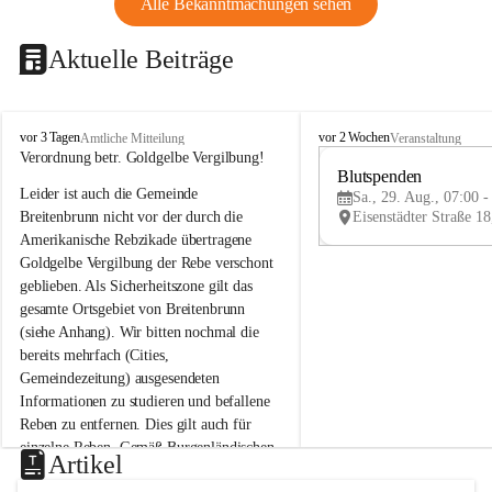
Alle Bekanntmachungen sehen
Aktuelle Beiträge
B
B
vor 3 Tagen
vor 2 Wochen
Amtliche Mitteilung
Veranstaltung
r
r
Verordnung betr. Goldgelbe Vergilbung!
e
e
Blutspenden
Leider ist auch die Gemeinde 
i
i
Sa., 29. Aug., 07:00 -
t
t
Breitenbrunn nicht vor der durch die 
e
e
Amerikanische Rebzikade übertragene 
n
n
Goldgelbe Vergilbung der Rebe verschont 
b
b
geblieben. Als Sicherheitszone gilt das 
r
r
gesamte Ortsgebiet von Breitenbrunn 
u
u
(siehe Anhang). Wir bitten nochmal die 
n
n
n
n
bereits mehrfach (Cities, 
a
a
Gemeindezeitung) ausgesendeten 
m
m
Informationen zu studieren und befallene 
N
N
Reben zu entfernen. Dies gilt auch für 
e
e
einzelne Reben. Gemäß Burgenländischen 
u
u
Artikel
Weinbaugesetz sind nicht gepflegte oder 
s
s