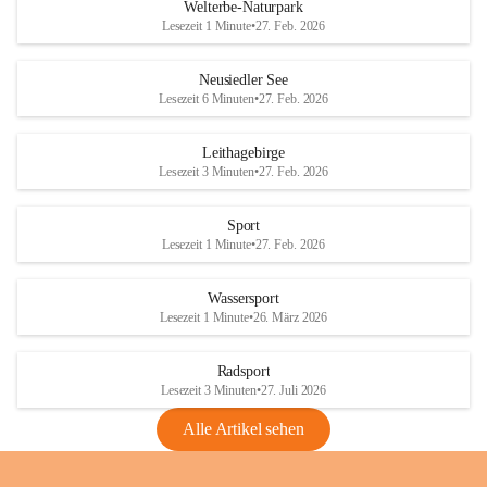
i
i
unzulässige Weingärten zu roden! Bitte 
Welterbe-Naturpark
e
e
helfen wir zusammen um unsere Winzer 
Lesezeit 1 Minute
•
27. Feb. 2026
d
d
vor den prognostizierten Ernteausfällen 
l
l
und den daraus folgenden wirtschaftlichen 
e
e
Neusiedler See
Schäden zu bewahren.
r
r
Lesezeit 6 Minuten
•
27. Feb. 2026
S
S
Verordnungen
e
e
Leithagebirge
04.08.2026
e
e
Lesezeit 3 Minuten
•
27. Feb. 2026
Maßnahmen zur Bekämpfung
der Goldgelben Vergilbung der
Sport
Rebe und der Amerikanischen
Lesezeit 1 Minute
•
27. Feb. 2026
Rebzikade
Anhang VBl. EU Nr. 18
Wassersport
_2026
Lesezeit 1 Minute
•
26. März 2026
1 Seite
•
1,4 MB
Radsport
VBl. EU Nr. 18_2026
Lesezeit 3 Minuten
•
27. Juli 2026
2 Seiten
•
2,1 MB
Alle Artikel sehen