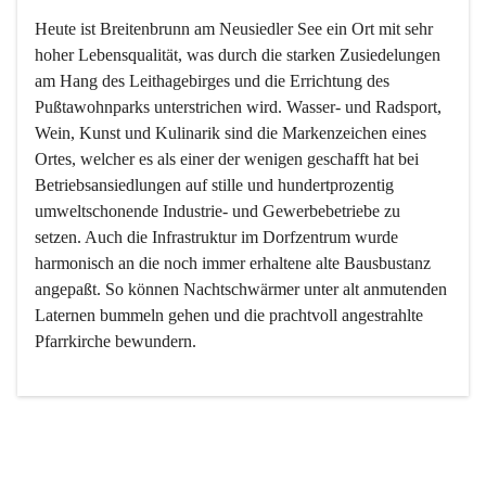
Heute ist Breitenbrunn am Neusiedler See ein Ort mit sehr 
hoher Lebensqualität, was durch die starken Zusiedelungen 
am Hang des Leithagebirges und die Errichtung des 
Pußtawohnparks unterstrichen wird. Wasser- und Radsport, 
Wein, Kunst und Kulinarik sind die Markenzeichen eines 
Ortes, welcher es als einer der wenigen geschafft hat bei 
Betriebsansiedlungen auf stille und hundertprozentig 
umweltschonende Industrie- und Gewerbebetriebe zu 
setzen. Auch die Infrastruktur im Dorfzentrum wurde 
harmonisch an die noch immer erhaltene alte Bausbustanz 
angepaßt. So können Nachtschwärmer unter alt anmutenden 
Laternen bummeln gehen und die prachtvoll angestrahlte 
Pfarrkirche bewundern.

Der Weinbau dominert heute nicht mehr, ist aber integrativer 
Bestandteil der Kultur des Ortes, da man hier schon lange 
von Massenweinbau auf Qualitätsweinbau umgestellt hat. 
So ist es auch nicht verwunderlich, dass eines der historisch 