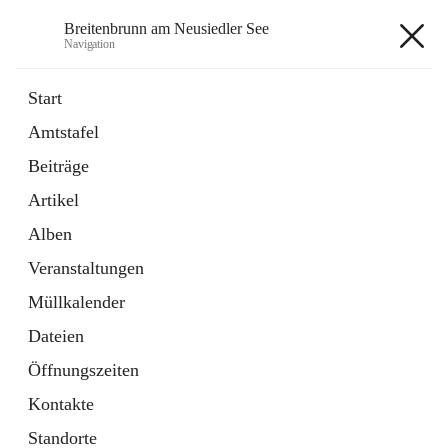
Breitenbrunn am Neusiedler See
Navigation
Breitenbrunn am Neusiedler See
Start
Amtstafel
Formulare
Beiträge
18 Schnellzugriffe
Artikel
Gemeindeservice
7 Schnellzugriffe
Alben
Veranstaltungen
+7
Müllkalender
Dateien
Öffnungszeiten
Kontakte
Hauptadresse
Standorte