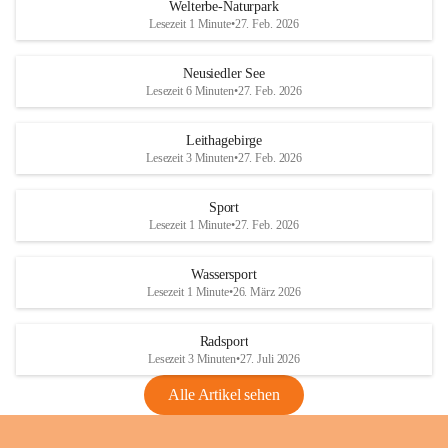
i
i
unzulässige Weingärten zu roden! Bitte 
Welterbe-Naturpark
e
e
helfen wir zusammen um unsere Winzer 
Lesezeit 1 Minute
•
27. Feb. 2026
d
d
vor den prognostizierten Ernteausfällen 
l
l
und den daraus folgenden wirtschaftlichen 
e
e
Neusiedler See
Schäden zu bewahren.
r
r
Lesezeit 6 Minuten
•
27. Feb. 2026
S
S
Verordnungen
e
e
Leithagebirge
04.08.2026
e
e
Lesezeit 3 Minuten
•
27. Feb. 2026
Maßnahmen zur Bekämpfung
der Goldgelben Vergilbung der
Sport
Rebe und der Amerikanischen
Lesezeit 1 Minute
•
27. Feb. 2026
Rebzikade
Anhang VBl. EU Nr. 18
Wassersport
_2026
Lesezeit 1 Minute
•
26. März 2026
1 Seite
•
1,4 MB
Radsport
VBl. EU Nr. 18_2026
Lesezeit 3 Minuten
•
27. Juli 2026
2 Seiten
•
2,1 MB
Alle Artikel sehen