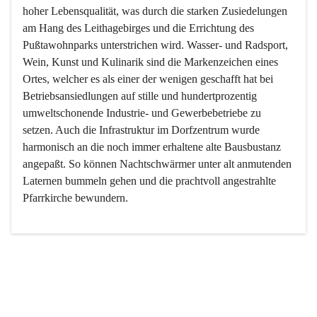
hoher Lebensqualität, was durch die starken Zusiedelungen 
am Hang des Leithagebirges und die Errichtung des 
Pußtawohnparks unterstrichen wird. Wasser- und Radsport, 
Wein, Kunst und Kulinarik sind die Markenzeichen eines 
Ortes, welcher es als einer der wenigen geschafft hat bei 
Betriebsansiedlungen auf stille und hundertprozentig 
umweltschonende Industrie- und Gewerbebetriebe zu 
setzen. Auch die Infrastruktur im Dorfzentrum wurde 
harmonisch an die noch immer erhaltene alte Bausbustanz 
angepaßt. So können Nachtschwärmer unter alt anmutenden 
Laternen bummeln gehen und die prachtvoll angestrahlte 
Pfarrkirche bewundern.

Der Weinbau dominert heute nicht mehr, ist aber integrativer 
Bestandteil der Kultur des Ortes, da man hier schon lange 
von Massenweinbau auf Qualitätsweinbau umgestellt hat. 
So ist es auch nicht verwunderlich, dass eines der historisch 
wertvollsten Gebäude die Ortsvinothek beherbergt und dass 
der Kellering ein beliebtes Ziel darstellt.
