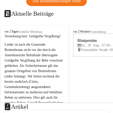
Alle Bekanntmachungen sehen
Aktuelle Beiträge
B
B
vor 2 Tagen
vor 2 Wochen
Amtliche Mitteilung
Veranstaltung
r
r
Verordnung betr. Goldgelbe Vergilbung!
e
e
Blutspenden
Leider ist auch die Gemeinde 
i
i
Sa., 29. Aug., 07:00 -
t
t
Breitenbrunn nicht vor der durch die 
e
e
Amerikanische Rebzikade übertragene 
n
n
Goldgelbe Vergilbung der Rebe verschont 
b
b
geblieben. Als Sicherheitszone gilt das 
r
r
gesamte Ortsgebiet von Breitenbrunn 
u
u
(siehe Anhang). Wir bitten nochmal die 
n
n
n
n
bereits mehrfach (Cities, 
a
a
Gemeindezeitung) ausgesendeten 
m
m
Informationen zu studieren und befallene 
N
N
Reben zu entfernen. Dies gilt auch für 
e
e
einzelne Reben. Gemäß Burgenländischen 
u
u
Artikel
Weinbaugesetz sind nicht gepflegte oder 
s
s