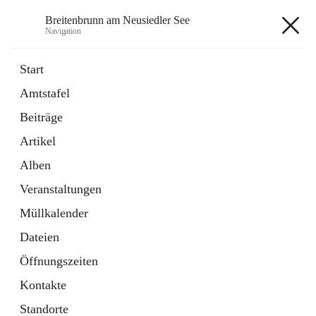
Breitenbrunn am Neusiedler See
Navigation
Breitenbrunn am Neusiedler See
Start
Amtstafel
Formulare
Beiträge
18 Schnellzugriffe
Artikel
Gemeindeservice
7 Schnellzugriffe
Alben
Veranstaltungen
+7
Müllkalender
Dateien
Öffnungszeiten
Kontakte
Hauptadresse
Standorte