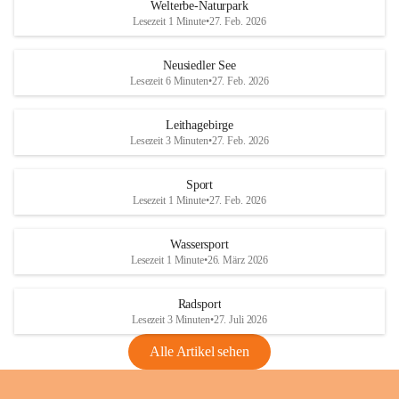
i
i
unzulässige Weingärten zu roden! Bitte 
Welterbe-Naturpark
e
e
helfen wir zusammen um unsere Winzer 
Lesezeit 1 Minute
•
27. Feb. 2026
d
d
vor den prognostizierten Ernteausfällen 
l
l
und den daraus folgenden wirtschaftlichen 
e
e
Neusiedler See
Schäden zu bewahren.
r
r
Lesezeit 6 Minuten
•
27. Feb. 2026
S
S
Verordnungen
e
e
Leithagebirge
04.08.2026
e
e
Lesezeit 3 Minuten
•
27. Feb. 2026
Maßnahmen zur Bekämpfung
der Goldgelben Vergilbung der
Sport
Rebe und der Amerikanischen
Lesezeit 1 Minute
•
27. Feb. 2026
Rebzikade
Anhang VBl. EU Nr. 18
Wassersport
_2026
Lesezeit 1 Minute
•
26. März 2026
1 Seite
•
1,4 MB
Radsport
VBl. EU Nr. 18_2026
Lesezeit 3 Minuten
•
27. Juli 2026
2 Seiten
•
2,1 MB
Alle Artikel sehen