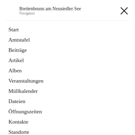
Breitenbrunn am Neusiedler See
Navigation
Breitenbrunn am Neusiedler See
Start
Amtstafel
Formulare
Beiträge
18 Schnellzugriffe
Artikel
Gemeindeservice
7 Schnellzugriffe
Alben
Veranstaltungen
+7
Müllkalender
Dateien
Öffnungszeiten
Kontakte
Hauptadresse
Standorte