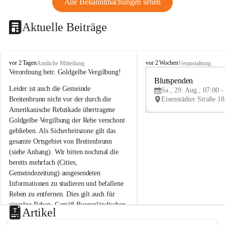
Alle Bekanntmachungen sehen
Aktuelle Beiträge
B
B
vor 2 Tagen
vor 2 Wochen
Amtliche Mitteilung
Veranstaltung
r
r
Verordnung betr. Goldgelbe Vergilbung!
e
e
Blutspenden
Leider ist auch die Gemeinde 
i
i
Sa., 29. Aug., 07:00 -
t
t
Breitenbrunn nicht vor der durch die 
e
e
Amerikanische Rebzikade übertragene 
n
n
Goldgelbe Vergilbung der Rebe verschont 
b
b
geblieben. Als Sicherheitszone gilt das 
r
r
gesamte Ortsgebiet von Breitenbrunn 
u
u
(siehe Anhang). Wir bitten nochmal die 
n
n
n
n
bereits mehrfach (Cities, 
a
a
Gemeindezeitung) ausgesendeten 
m
m
Informationen zu studieren und befallene 
N
N
Reben zu entfernen. Dies gilt auch für 
e
e
einzelne Reben. Gemäß Burgenländischen 
u
u
Artikel
Weinbaugesetz sind nicht gepflegte oder 
s
s