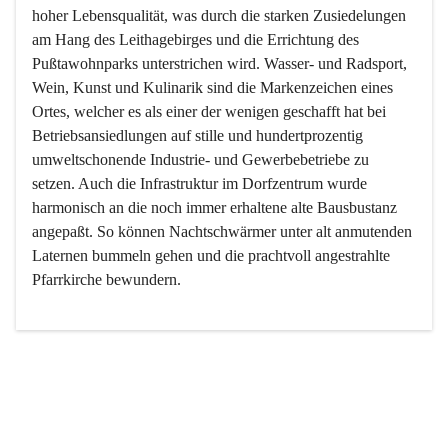
hoher Lebensqualität, was durch die starken Zusiedelungen 
am Hang des Leithagebirges und die Errichtung des 
Pußtawohnparks unterstrichen wird. Wasser- und Radsport, 
Wein, Kunst und Kulinarik sind die Markenzeichen eines 
Ortes, welcher es als einer der wenigen geschafft hat bei 
Betriebsansiedlungen auf stille und hundertprozentig 
umweltschonende Industrie- und Gewerbebetriebe zu 
setzen. Auch die Infrastruktur im Dorfzentrum wurde 
harmonisch an die noch immer erhaltene alte Bausbustanz 
angepaßt. So können Nachtschwärmer unter alt anmutenden 
Laternen bummeln gehen und die prachtvoll angestrahlte 
Pfarrkirche bewundern.

Der Weinbau dominert heute nicht mehr, ist aber integrativer 
Bestandteil der Kultur des Ortes, da man hier schon lange 
von Massenweinbau auf Qualitätsweinbau umgestellt hat. 
So ist es auch nicht verwunderlich, dass eines der historisch 
wertvollsten Gebäude die Ortsvinothek beherbergt und dass 
der Kellering ein beliebtes Ziel darstellt.
