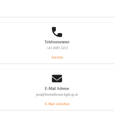
Eisenstädterstraße 18, 7091 Breitenbrunn am Neusiedler See, AUT
Auf Karte ansehen
Telefonnummer
+43 2683 5213
Anrufen
E-Mail Adresse
post@breitenbrunn.bgld.gv.at
E-Mail schreiben