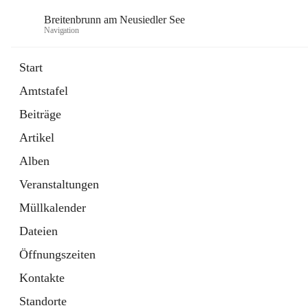
Breitenbrunn am Neusiedler See
Navigation
Start
Amtstafel
Formulare
Beiträge
18 Schnellzugriffe
Artikel
Gemeindeservice
7 Schnellzugriffe
Alben
Veranstaltungen
Müllkalender
Dateien
Öffnungszeiten
Kontakte
Standorte