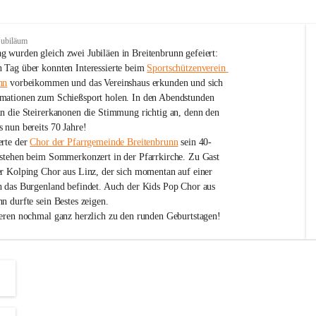
Jubiläum
 wurden gleich zwei Jubiläen in Breitenbrunn gefeiert: 
 Tag über konnten Interessierte beim 
Sportschützenverein 
nn
 vorbeikommen und das Vereinshaus erkunden und sich 
mationen zum Schießsport holen. In den Abendstunden 
nn die Steirerkanonen die Stimmung richtig an, denn den 
 nun bereits 70 Jahre!
rte der 
Chor der Pfarrgemeinde Breitenbrunn
 sein 40-
estehen beim Sommerkonzert in der Pfarrkirche. Zu Gast 
er Kolping Chor aus Linz, der sich momentan auf einer 
h das Burgenland befindet. Auch der Kids Pop Chor aus 
n durfte sein Bestes zeigen.
ieren nochmal ganz herzlich zu den runden Geburtstagen!