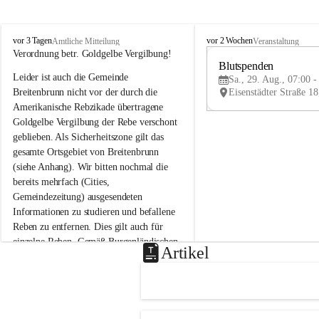
B
B
vor 3 Tagen
vor 2 Wochen
Amtliche Mitteilung
Veranstaltung
r
r
Verordnung betr. Goldgelbe Vergilbung!
e
e
Blutspenden
Leider ist auch die Gemeinde 
i
i
Sa., 29. Aug., 07:00 -
t
t
Breitenbrunn nicht vor der durch die 
e
e
Amerikanische Rebzikade übertragene 
n
n
Goldgelbe Vergilbung der Rebe verschont 
b
b
geblieben. Als Sicherheitszone gilt das 
r
r
gesamte Ortsgebiet von Breitenbrunn 
u
u
(siehe Anhang). Wir bitten nochmal die 
n
n
n
n
bereits mehrfach (Cities, 
a
a
Gemeindezeitung) ausgesendeten 
m
m
Informationen zu studieren und befallene 
N
N
Reben zu entfernen. Dies gilt auch für 
e
e
einzelne Reben. Gemäß Burgenländischen 
u
u
Artikel
Weinbaugesetz sind nicht gepflegte oder 
s
s
i
i
unzulässige Weingärten zu roden! Bitte 
e
e
helfen wir zusammen um unsere Winzer 
d
d
vor den prognostizierten Ernteausfällen 
l
l
und den daraus folgenden wirtschaftlichen 