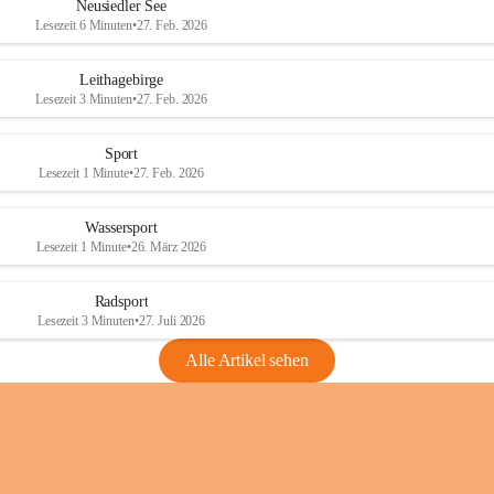
e
e
Neusiedler See
r
r
Lesezeit 6 Minuten
•
27. Feb. 2026
S
S
e
e
Leithagebirge
e
e
Lesezeit 3 Minuten
•
27. Feb. 2026
Sport
Lesezeit 1 Minute
•
27. Feb. 2026
Wassersport
Lesezeit 1 Minute
•
26. März 2026
Radsport
Lesezeit 3 Minuten
•
27. Juli 2026
Alle Artikel sehen