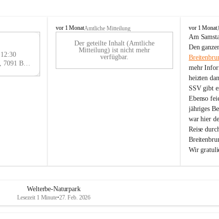
B
B
vor 1 Monat
vor 1 Monat
Amtliche Mitteilung
r
r
Am Samstag
Der geteilte Inhalt (Amtliche
e
e
29
Den ganzen
Mitteilung) ist nicht mehr
i
i
 12:30
AU
verfügbar.
Breitenbru
t
t
Eisenstädter Straße 18, 7091 Breitenbrunn am Neusiedler See, AUT
G
mehr Infor
e
e
heizten da
n
n
SSV gibt es
b
b
r
r
Ebenso feie
u
u
jähriges B
n
n
war hier d
n
n
Reise durc
a
a
Breitenbrun
m
m
Wir gratul
N
N
e
e
u
u
s
s
i
i
Welterbe-Naturpark
e
e
Lesezeit 1 Minute
•
27. Feb. 2026
d
d
l
l