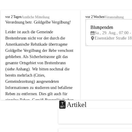
B
B
vor 2 Tagen
vor 2 Wochen
Amtliche Mitteilung
Veranstaltung
r
r
Verordnung betr. Goldgelbe Vergilbung!
e
e
Blutspenden
Leider ist auch die Gemeinde 
i
i
Sa., 29. Aug., 07:00 -
t
t
Breitenbrunn nicht vor der durch die 
e
e
Amerikanische Rebzikade übertragene 
n
n
Goldgelbe Vergilbung der Rebe verschont 
b
b
geblieben. Als Sicherheitszone gilt das 
r
r
gesamte Ortsgebiet von Breitenbrunn 
u
u
(siehe Anhang). Wir bitten nochmal die 
n
n
n
n
bereits mehrfach (Cities, 
a
a
Gemeindezeitung) ausgesendeten 
m
m
Informationen zu studieren und befallene 
N
N
Reben zu entfernen. Dies gilt auch für 
e
e
einzelne Reben. Gemäß Burgenländischen 
u
u
Artikel
Weinbaugesetz sind nicht gepflegte oder 
s
s
i
i
unzulässige Weingärten zu roden! Bitte 
e
e
helfen wir zusammen um unsere Winzer 
d
d
vor den prognostizierten Ernteausfällen 
l
l
und den daraus folgenden wirtschaftlichen 