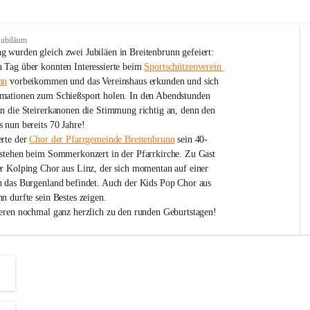
Jubiläum
 wurden gleich zwei Jubiläen in Breitenbrunn gefeiert: 
 Tag über konnten Interessierte beim 
Sportschützenverein 
nn
 vorbeikommen und das Vereinshaus erkunden und sich 
mationen zum Schießsport holen. In den Abendstunden 
nn die Steirerkanonen die Stimmung richtig an, denn den 
 nun bereits 70 Jahre!
rte der 
Chor der Pfarrgemeinde Breitenbrunn
 sein 40-
estehen beim Sommerkonzert in der Pfarrkirche. Zu Gast 
er Kolping Chor aus Linz, der sich momentan auf einer 
h das Burgenland befindet. Auch der Kids Pop Chor aus 
n durfte sein Bestes zeigen.
ieren nochmal ganz herzlich zu den runden Geburtstagen!