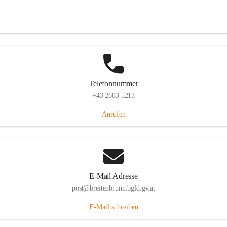
Eisenstädterstraße 18, 7091 Breitenbrunn am Neusiedler See, AUT
Auf Karte ansehen
Telefonnummer
+43 2683 5213
Anrufen
E-Mail Adresse
post@breitenbrunn.bgld.gv.at
E-Mail schreiben