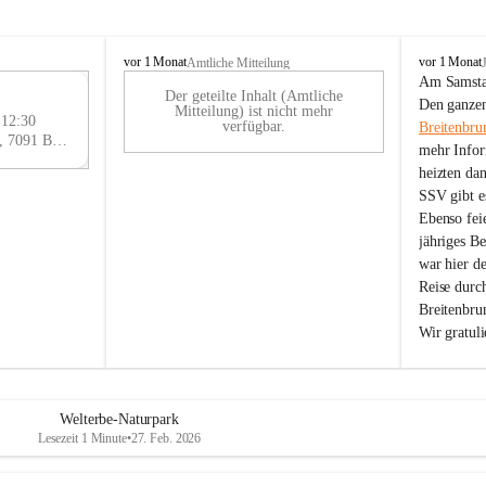
B
B
vor 1 Monat
vor 1 Monat
Amtliche Mitteilung
r
r
Am Samstag
Der geteilte Inhalt (Amtliche
e
e
29
Den ganzen
Mitteilung) ist nicht mehr
i
i
 12:30
AU
verfügbar.
Breitenbru
t
t
Eisenstädter Straße 18, 7091 Breitenbrunn am Neusiedler See, AUT
G
mehr Infor
e
e
heizten da
n
n
SSV gibt es
b
b
r
r
Ebenso feie
u
u
jähriges B
n
n
war hier d
n
n
Reise durc
a
a
Breitenbrun
m
m
Wir gratul
N
N
e
e
u
u
s
s
i
i
Welterbe-Naturpark
e
e
Lesezeit 1 Minute
•
27. Feb. 2026
d
d
l
l