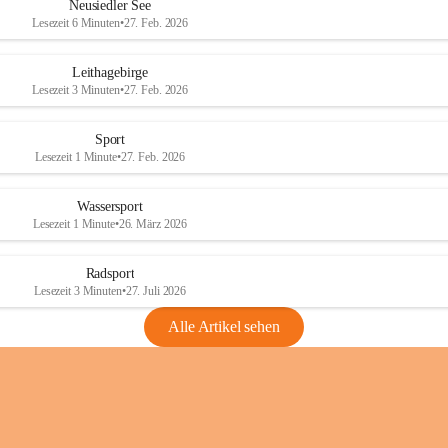
e
e
Neusiedler See
r
r
Lesezeit 6 Minuten
•
27. Feb. 2026
S
S
e
e
Leithagebirge
e
e
Lesezeit 3 Minuten
•
27. Feb. 2026
Sport
Lesezeit 1 Minute
•
27. Feb. 2026
Wassersport
Lesezeit 1 Minute
•
26. März 2026
Radsport
Lesezeit 3 Minuten
•
27. Juli 2026
Alle Artikel sehen