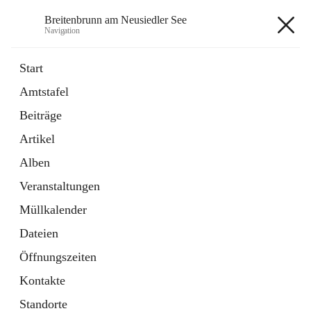
Breitenbrunn am Neusiedler See
Navigation
Breitenbrunn am Neusiedler See
Start
Amtstafel
Formulare
Beiträge
18 Schnellzugriffe
Artikel
Gemeindeservice
7 Schnellzugriffe
Alben
Veranstaltungen
+7
Müllkalender
Dateien
Öffnungszeiten
Kontakte
Hauptadresse
Standorte