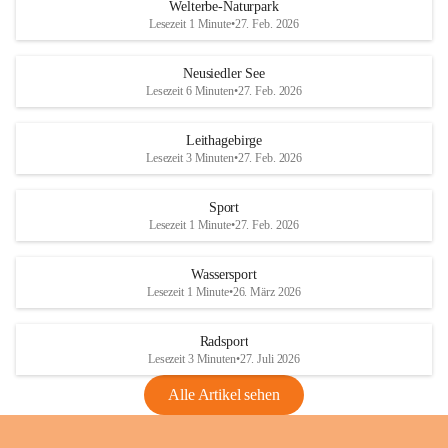
i
i
unzulässige Weingärten zu roden! Bitte 
Welterbe-Naturpark
e
e
helfen wir zusammen um unsere Winzer 
Lesezeit 1 Minute
•
27. Feb. 2026
d
d
vor den prognostizierten Ernteausfällen 
l
l
und den daraus folgenden wirtschaftlichen 
e
e
Neusiedler See
Schäden zu bewahren.
r
r
Lesezeit 6 Minuten
•
27. Feb. 2026
S
S
Verordnungen
e
e
Leithagebirge
04.08.2026
e
e
Lesezeit 3 Minuten
•
27. Feb. 2026
Maßnahmen zur Bekämpfung
der Goldgelben Vergilbung der
Sport
Rebe und der Amerikanischen
Lesezeit 1 Minute
•
27. Feb. 2026
Rebzikade
Anhang VBl. EU Nr. 18
Wassersport
_2026
Lesezeit 1 Minute
•
26. März 2026
1 Seite
•
1,4 MB
Radsport
VBl. EU Nr. 18_2026
Lesezeit 3 Minuten
•
27. Juli 2026
2 Seiten
•
2,1 MB
Alle Artikel sehen