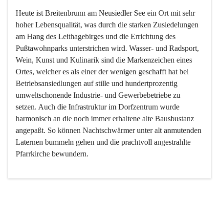
Heute ist Breitenbrunn am Neusiedler See ein Ort mit sehr 
hoher Lebensqualität, was durch die starken Zusiedelungen 
am Hang des Leithagebirges und die Errichtung des 
Pußtawohnparks unterstrichen wird. Wasser- und Radsport, 
Wein, Kunst und Kulinarik sind die Markenzeichen eines 
Ortes, welcher es als einer der wenigen geschafft hat bei 
Betriebsansiedlungen auf stille und hundertprozentig 
umweltschonende Industrie- und Gewerbebetriebe zu 
setzen. Auch die Infrastruktur im Dorfzentrum wurde 
harmonisch an die noch immer erhaltene alte Bausbustanz 
angepaßt. So können Nachtschwärmer unter alt anmutenden 
Laternen bummeln gehen und die prachtvoll angestrahlte 
Pfarrkirche bewundern.

Der Weinbau dominert heute nicht mehr, ist aber integrativer 
Bestandteil der Kultur des Ortes, da man hier schon lange 
von Massenweinbau auf Qualitätsweinbau umgestellt hat. 
So ist es auch nicht verwunderlich, dass eines der historisch 