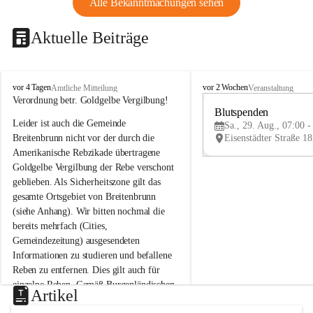
Alle Bekanntmachungen sehen
Aktuelle Beiträge
B
B
vor 4 Tagen
vor 2 Wochen
Amtliche Mitteilung
Veranstaltung
r
r
Verordnung betr. Goldgelbe Vergilbung!
e
e
Blutspenden
Leider ist auch die Gemeinde 
i
i
Sa., 29. Aug., 07:00 -
t
t
Breitenbrunn nicht vor der durch die 
e
e
Amerikanische Rebzikade übertragene 
n
n
Goldgelbe Vergilbung der Rebe verschont 
b
b
geblieben. Als Sicherheitszone gilt das 
r
r
gesamte Ortsgebiet von Breitenbrunn 
u
u
(siehe Anhang). Wir bitten nochmal die 
n
n
n
n
bereits mehrfach (Cities, 
a
a
Gemeindezeitung) ausgesendeten 
m
m
Informationen zu studieren und befallene 
N
N
Reben zu entfernen. Dies gilt auch für 
e
e
einzelne Reben. Gemäß Burgenländischen 
u
u
Artikel
Weinbaugesetz sind nicht gepflegte oder 
s
s