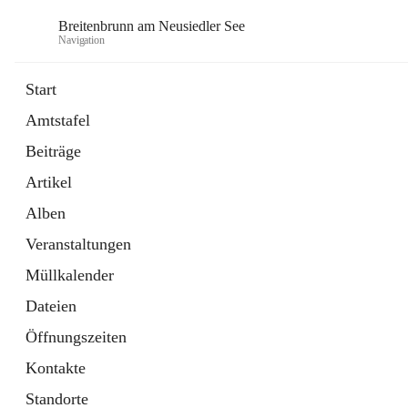
Breitenbrunn am Neusiedler See
Navigation
Start
Amtstafel
Formulare
Beiträge
18 Schnellzugriffe
Artikel
Gemeindeservice
7 Schnellzugriffe
Alben
Veranstaltungen
Müllkalender
Dateien
Öffnungszeiten
Kontakte
Standorte