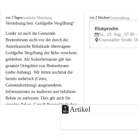
B
B
vor 2 Tagen
vor 2 Wochen
Amtliche Mitteilung
Veranstaltung
r
r
Verordnung betr. Goldgelbe Vergilbung!
e
e
Blutspenden
Leider ist auch die Gemeinde 
i
i
Sa., 29. Aug., 07:00 -
t
t
Breitenbrunn nicht vor der durch die 
e
e
Amerikanische Rebzikade übertragene 
n
n
Goldgelbe Vergilbung der Rebe verschont 
b
b
geblieben. Als Sicherheitszone gilt das 
r
r
gesamte Ortsgebiet von Breitenbrunn 
u
u
(siehe Anhang). Wir bitten nochmal die 
n
n
n
n
bereits mehrfach (Cities, 
a
a
Gemeindezeitung) ausgesendeten 
m
m
Informationen zu studieren und befallene 
N
N
Reben zu entfernen. Dies gilt auch für 
e
e
einzelne Reben. Gemäß Burgenländischen 
u
u
Artikel
Weinbaugesetz sind nicht gepflegte oder 
s
s
i
i
unzulässige Weingärten zu roden! Bitte 
e
e
helfen wir zusammen um unsere Winzer 
d
d
vor den prognostizierten Ernteausfällen 
l
l
und den daraus folgenden wirtschaftlichen 