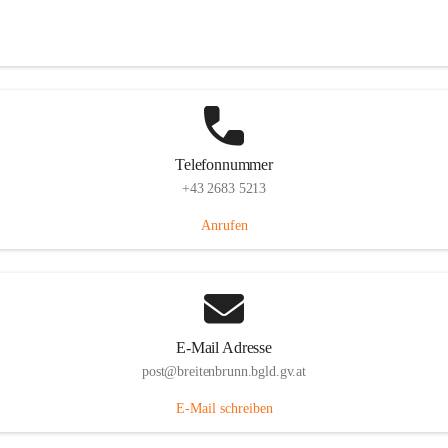
Eisenstädterstraße 18, 7091 Breitenbrunn am Neusiedler See, AUT
Auf Karte ansehen
Telefonnummer
+43 2683 5213
Anrufen
E-Mail Adresse
post@breitenbrunn.bgld.gv.at
E-Mail schreiben