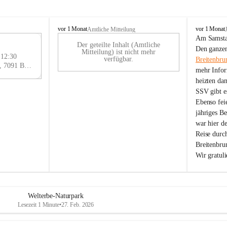
B
B
vor 1 Monat
vor 1 Monat
Amtliche Mitteilung
r
r
Am Samstag
Der geteilte Inhalt (Amtliche
e
e
29
Den ganzen
Mitteilung) ist nicht mehr
i
i
 12:30
AU
verfügbar.
Breitenbru
t
t
Eisenstädter Straße 18, 7091 Breitenbrunn am Neusiedler See, AUT
G
mehr Infor
e
e
heizten da
n
n
SSV gibt es
b
b
r
r
Ebenso feie
u
u
jähriges B
n
n
war hier d
n
n
Reise durc
a
a
Breitenbrun
m
m
Wir gratul
N
N
e
e
u
u
s
s
i
i
Welterbe-Naturpark
e
e
Lesezeit 1 Minute
•
27. Feb. 2026
d
d
l
l