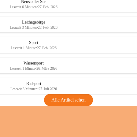
e
e
Neusiedler See
r
r
Lesezeit 6 Minuten
•
27. Feb. 2026
S
S
e
e
Leithagebirge
e
e
Lesezeit 3 Minuten
•
27. Feb. 2026
Sport
Lesezeit 1 Minute
•
27. Feb. 2026
Wassersport
Lesezeit 1 Minute
•
26. März 2026
Radsport
Lesezeit 3 Minuten
•
27. Juli 2026
Alle Artikel sehen