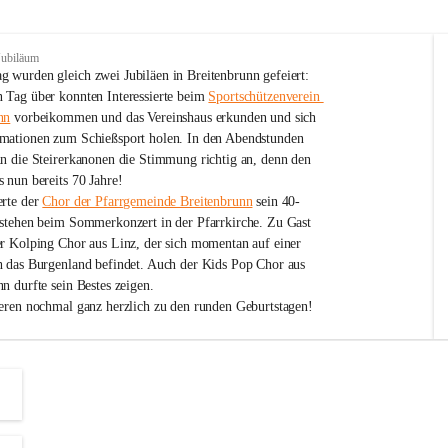
Jubiläum
 wurden gleich zwei Jubiläen in Breitenbrunn gefeiert: 
 Tag über konnten Interessierte beim 
Sportschützenverein 
nn
 vorbeikommen und das Vereinshaus erkunden und sich 
mationen zum Schießsport holen. In den Abendstunden 
nn die Steirerkanonen die Stimmung richtig an, denn den 
 nun bereits 70 Jahre!
rte der 
Chor der Pfarrgemeinde Breitenbrunn
 sein 40-
estehen beim Sommerkonzert in der Pfarrkirche. Zu Gast 
er Kolping Chor aus Linz, der sich momentan auf einer 
h das Burgenland befindet. Auch der Kids Pop Chor aus 
n durfte sein Bestes zeigen.
ieren nochmal ganz herzlich zu den runden Geburtstagen!