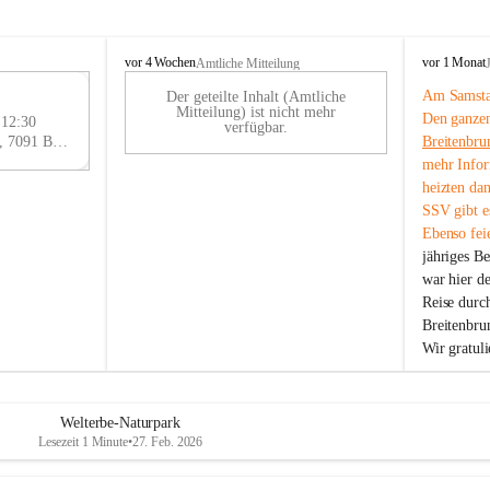
B
B
vor 4 Wochen
vor 1 Monat
Amtliche Mitteilung
r
r
Am Samstag
Der geteilte Inhalt (Amtliche
e
e
29
Mitteilung) ist nicht mehr
Den ganzen
i
i
 12:30
AU
verfügbar.
t
t
Eisenstädter Straße 18, 7091 Breitenbrunn am Neusiedler See, AUT
Breitenbru
G
e
e
mehr Infor
n
n
heizten da
b
b
SSV gibt es
r
r
Ebenso feie
u
u
jähriges B
n
n
n
n
war hier d
a
a
Reise durc
m
m
Breitenbrun
N
N
Wir gratul
e
e
u
u
s
s
i
i
Welterbe-Naturpark
e
e
Lesezeit 1 Minute
•
27. Feb. 2026
d
d
l
l