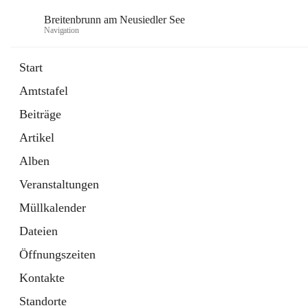
Breitenbrunn am Neusiedler See
Navigation
Start
Amtstafel
Formulare
Beiträge
18 Schnellzugriffe
Artikel
Gemeindeservice
7 Schnellzugriffe
Alben
Veranstaltungen
Müllkalender
Dateien
Öffnungszeiten
Kontakte
Standorte