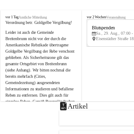
B
B
vor 1 Tag
vor 2 Wochen
Amtliche Mitteilung
Veranstaltung
r
r
Verordnung betr. Goldgelbe Vergilbung!
e
e
Blutspenden
Leider ist auch die Gemeinde 
i
i
Sa., 29. Aug., 07:00 -
t
t
Breitenbrunn nicht vor der durch die 
e
e
Amerikanische Rebzikade übertragene 
n
n
Goldgelbe Vergilbung der Rebe verschont 
b
b
geblieben. Als Sicherheitszone gilt das 
r
r
gesamte Ortsgebiet von Breitenbrunn 
u
u
(siehe Anhang). Wir bitten nochmal die 
n
n
n
n
bereits mehrfach (Cities, 
a
a
Gemeindezeitung) ausgesendeten 
m
m
Informationen zu studieren und befallene 
N
N
Reben zu entfernen. Dies gilt auch für 
e
e
einzelne Reben. Gemäß Burgenländischen 
u
u
Artikel
Weinbaugesetz sind nicht gepflegte oder 
s
s
i
i
unzulässige Weingärten zu roden! Bitte 
e
e
helfen wir zusammen um unsere Winzer 
d
d
vor den prognostizierten Ernteausfällen 
l
l
und den daraus folgenden wirtschaftlichen 