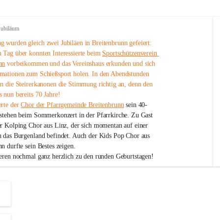
Jubiläum
 wurden gleich zwei Jubiläen in Breitenbrunn gefeiert: 
 Tag über konnten Interessierte beim 
Sportschützenverein 
nn
 vorbeikommen und das Vereinshaus erkunden und sich 
mationen zum Schießsport holen. In den Abendstunden 
nn die Steirerkanonen die Stimmung richtig an, denn den 
 nun bereits 70 Jahre!
rte der 
Chor der Pfarrgemeinde Breitenbrunn
 sein 40-
estehen beim Sommerkonzert in der Pfarrkirche. Zu Gast 
er Kolping Chor aus Linz, der sich momentan auf einer 
h das Burgenland befindet. Auch der Kids Pop Chor aus 
n durfte sein Bestes zeigen.
ieren nochmal ganz herzlich zu den runden Geburtstagen!