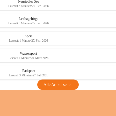
e
e
Neusiedler See
r
r
Lesezeit 6 Minuten
•
27. Feb. 2026
S
S
e
e
Leithagebirge
e
e
Lesezeit 3 Minuten
•
27. Feb. 2026
Sport
Lesezeit 1 Minute
•
27. Feb. 2026
Wassersport
Lesezeit 1 Minute
•
26. März 2026
Radsport
Lesezeit 3 Minuten
•
27. Juli 2026
Alle Artikel sehen