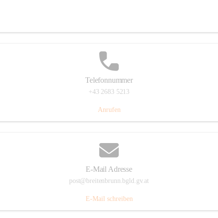
Eisenstädterstraße 18, 7091 Breitenbrunn am Neusiedler See, AUT
Auf Karte ansehen
Telefonnummer
+43 2683 5213
Anrufen
E-Mail Adresse
post@breitenbrunn.bgld.gv.at
E-Mail schreiben