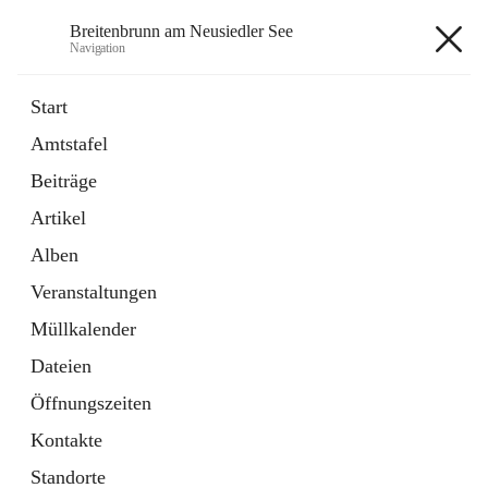
Breitenbrunn am Neusiedler See
Navigation
Breitenbrunn am Neusiedler See
Start
Amtstafel
Formulare
Beiträge
18 Schnellzugriffe
Artikel
Gemeindeservice
7 Schnellzugriffe
Alben
Veranstaltungen
+7
Müllkalender
Dateien
Öffnungszeiten
Kontakte
Hauptadresse
Standorte