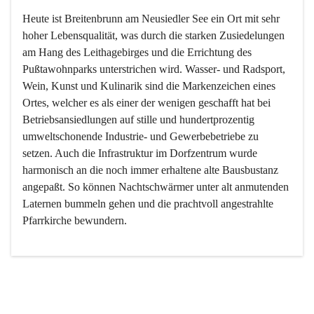
Heute ist Breitenbrunn am Neusiedler See ein Ort mit sehr 
hoher Lebensqualität, was durch die starken Zusiedelungen 
am Hang des Leithagebirges und die Errichtung des 
Pußtawohnparks unterstrichen wird. Wasser- und Radsport, 
Wein, Kunst und Kulinarik sind die Markenzeichen eines 
Ortes, welcher es als einer der wenigen geschafft hat bei 
Betriebsansiedlungen auf stille und hundertprozentig 
umweltschonende Industrie- und Gewerbebetriebe zu 
setzen. Auch die Infrastruktur im Dorfzentrum wurde 
harmonisch an die noch immer erhaltene alte Bausbustanz 
angepaßt. So können Nachtschwärmer unter alt anmutenden 
Laternen bummeln gehen und die prachtvoll angestrahlte 
Pfarrkirche bewundern.

Der Weinbau dominert heute nicht mehr, ist aber integrativer 
Bestandteil der Kultur des Ortes, da man hier schon lange 
von Massenweinbau auf Qualitätsweinbau umgestellt hat. 
So ist es auch nicht verwunderlich, dass eines der historisch 