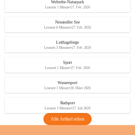
i
i
unzulässige Weingärten zu roden! Bitte 
Welterbe-Naturpark
e
e
helfen wir zusammen um unsere Winzer 
Lesezeit 1 Minute
•
27. Feb. 2026
d
d
vor den prognostizierten Ernteausfällen 
l
l
und den daraus folgenden wirtschaftlichen 
e
e
Neusiedler See
Schäden zu bewahren.
r
r
Lesezeit 6 Minuten
•
27. Feb. 2026
S
S
Verordnungen
e
e
Leithagebirge
04.08.2026
e
e
Lesezeit 3 Minuten
•
27. Feb. 2026
Maßnahmen zur Bekämpfung
der Goldgelben Vergilbung der
Sport
Rebe und der Amerikanischen
Lesezeit 1 Minute
•
27. Feb. 2026
Rebzikade
Anhang VBl. EU Nr. 18
Wassersport
_2026
Lesezeit 1 Minute
•
26. März 2026
1 Seite
•
1,4 MB
Radsport
VBl. EU Nr. 18_2026
Lesezeit 3 Minuten
•
27. Juli 2026
2 Seiten
•
2,1 MB
Alle Artikel sehen