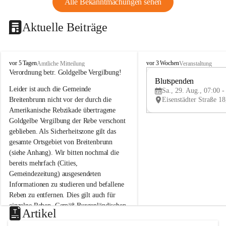
Alle Bekanntmachungen sehen
Aktuelle Beiträge
B
B
vor 5 Tagen
vor 3 Wochen
Amtliche Mitteilung
Veranstaltung
r
r
Verordnung betr. Goldgelbe Vergilbung!
e
e
Blutspenden
Leider ist auch die Gemeinde 
i
i
Sa., 29. Aug., 07:00 -
t
t
Breitenbrunn nicht vor der durch die 
e
e
Amerikanische Rebzikade übertragene 
n
n
Goldgelbe Vergilbung der Rebe verschont 
b
b
geblieben. Als Sicherheitszone gilt das 
r
r
gesamte Ortsgebiet von Breitenbrunn 
u
u
(siehe Anhang). Wir bitten nochmal die 
n
n
n
n
bereits mehrfach (Cities, 
a
a
Gemeindezeitung) ausgesendeten 
m
m
Informationen zu studieren und befallene 
N
N
Reben zu entfernen. Dies gilt auch für 
e
e
einzelne Reben. Gemäß Burgenländischen 
u
u
Artikel
Weinbaugesetz sind nicht gepflegte oder 
s
s