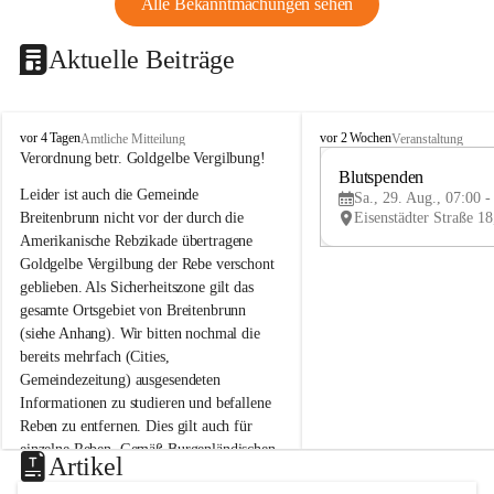
Alle Bekanntmachungen sehen
Aktuelle Beiträge
B
B
vor 4 Tagen
vor 2 Wochen
Amtliche Mitteilung
Veranstaltung
r
r
Verordnung betr. Goldgelbe Vergilbung!
e
e
Blutspenden
Leider ist auch die Gemeinde 
i
i
Sa., 29. Aug., 07:00 -
t
t
Breitenbrunn nicht vor der durch die 
e
e
Amerikanische Rebzikade übertragene 
n
n
Goldgelbe Vergilbung der Rebe verschont 
b
b
geblieben. Als Sicherheitszone gilt das 
r
r
gesamte Ortsgebiet von Breitenbrunn 
u
u
(siehe Anhang). Wir bitten nochmal die 
n
n
n
n
bereits mehrfach (Cities, 
a
a
Gemeindezeitung) ausgesendeten 
m
m
Informationen zu studieren und befallene 
N
N
Reben zu entfernen. Dies gilt auch für 
e
e
einzelne Reben. Gemäß Burgenländischen 
u
u
Artikel
Weinbaugesetz sind nicht gepflegte oder 
s
s