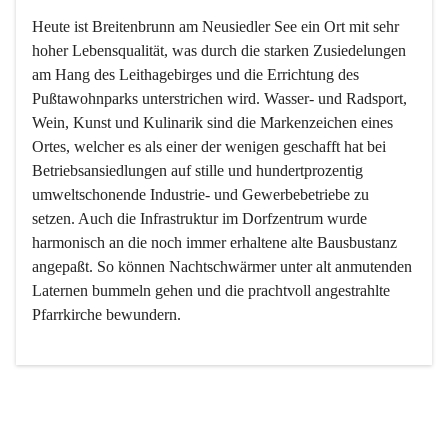
Heute ist Breitenbrunn am Neusiedler See ein Ort mit sehr 
hoher Lebensqualität, was durch die starken Zusiedelungen 
am Hang des Leithagebirges und die Errichtung des 
Pußtawohnparks unterstrichen wird. Wasser- und Radsport, 
Wein, Kunst und Kulinarik sind die Markenzeichen eines 
Ortes, welcher es als einer der wenigen geschafft hat bei 
Betriebsansiedlungen auf stille und hundertprozentig 
umweltschonende Industrie- und Gewerbebetriebe zu 
setzen. Auch die Infrastruktur im Dorfzentrum wurde 
harmonisch an die noch immer erhaltene alte Bausbustanz 
angepaßt. So können Nachtschwärmer unter alt anmutenden 
Laternen bummeln gehen und die prachtvoll angestrahlte 
Pfarrkirche bewundern.

Der Weinbau dominert heute nicht mehr, ist aber integrativer 
Bestandteil der Kultur des Ortes, da man hier schon lange 
von Massenweinbau auf Qualitätsweinbau umgestellt hat. 
So ist es auch nicht verwunderlich, dass eines der historisch 