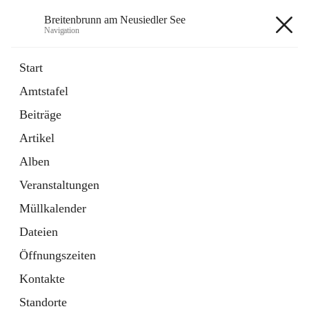
Breitenbrunn am Neusiedler See
Navigation
Breitenbrunn am Neusiedler See
Start
Amtstafel
Formulare
Beiträge
18 Schnellzugriffe
Artikel
Gemeindeservice
7 Schnellzugriffe
Alben
Veranstaltungen
+7
Müllkalender
Dateien
Öffnungszeiten
Kontakte
Hauptadresse
Standorte