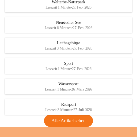
i
i
unzulässige Weingärten zu roden! Bitte 
Welterbe-Naturpark
e
e
helfen wir zusammen um unsere Winzer 
Lesezeit 1 Minute
•
27. Feb. 2026
d
d
vor den prognostizierten Ernteausfällen 
l
l
und den daraus folgenden wirtschaftlichen 
e
e
Neusiedler See
Schäden zu bewahren.
r
r
Lesezeit 6 Minuten
•
27. Feb. 2026
S
S
Verordnungen
e
e
Leithagebirge
04.08.2026
e
e
Lesezeit 3 Minuten
•
27. Feb. 2026
Maßnahmen zur Bekämpfung
der Goldgelben Vergilbung der
Sport
Rebe und der Amerikanischen
Lesezeit 1 Minute
•
27. Feb. 2026
Rebzikade
Anhang VBl. EU Nr. 18
Wassersport
_2026
Lesezeit 1 Minute
•
26. März 2026
1 Seite
•
1,4 MB
Radsport
VBl. EU Nr. 18_2026
Lesezeit 3 Minuten
•
27. Juli 2026
2 Seiten
•
2,1 MB
Alle Artikel sehen