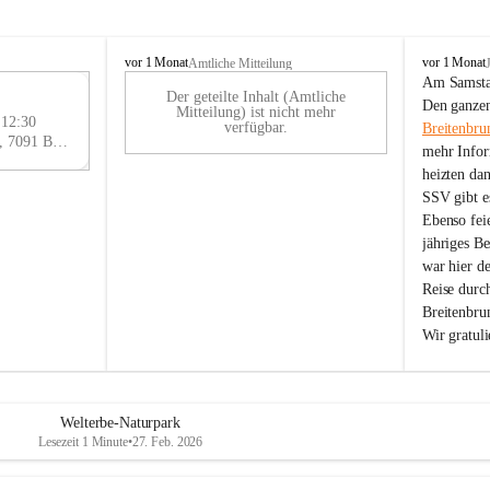
B
B
vor 1 Monat
vor 1 Monat
Amtliche Mitteilung
r
r
Am Samstag
Der geteilte Inhalt (Amtliche
e
e
29
Den ganzen
Mitteilung) ist nicht mehr
i
i
 12:30
AU
verfügbar.
Breitenbru
t
t
Eisenstädter Straße 18, 7091 Breitenbrunn am Neusiedler See, AUT
G
mehr Infor
e
e
heizten da
n
n
SSV gibt es
b
b
r
r
Ebenso feie
u
u
jähriges B
n
n
war hier d
n
n
Reise durc
a
a
Breitenbrun
m
m
Wir gratul
N
N
e
e
u
u
s
s
i
i
Welterbe-Naturpark
e
e
Lesezeit 1 Minute
•
27. Feb. 2026
d
d
l
l