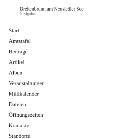
Breitenbrunn am Neusiedler See
Navigation
Start
Amtstafel
Formulare
Beiträge
18 Schnellzugriffe
Artikel
Gemeindeservice
7 Schnellzugriffe
Alben
Veranstaltungen
Müllkalender
Dateien
Öffnungszeiten
Kontakte
Standorte