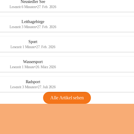
e
e
Neusiedler See
r
r
Lesezeit 6 Minuten
•
27. Feb. 2026
S
S
e
e
Leithagebirge
e
e
Lesezeit 3 Minuten
•
27. Feb. 2026
Sport
Lesezeit 1 Minute
•
27. Feb. 2026
Wassersport
Lesezeit 1 Minute
•
26. März 2026
Radsport
Lesezeit 3 Minuten
•
27. Juli 2026
Alle Artikel sehen