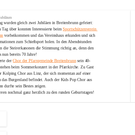
Jubiläum
 wurden gleich zwei Jubiläen in Breitenbrunn gefeiert: 
 Tag über konnten Interessierte beim 
Sportschützenverein 
nn
 vorbeikommen und das Vereinshaus erkunden und sich 
mationen zum Schießsport holen. In den Abendstunden 
nn die Steirerkanonen die Stimmung richtig an, denn den 
 nun bereits 70 Jahre!
rte der 
Chor der Pfarrgemeinde Breitenbrunn
 sein 40-
estehen beim Sommerkonzert in der Pfarrkirche. Zu Gast 
er Kolping Chor aus Linz, der sich momentan auf einer 
h das Burgenland befindet. Auch der Kids Pop Chor aus 
n durfte sein Bestes zeigen.
ieren nochmal ganz herzlich zu den runden Geburtstagen!