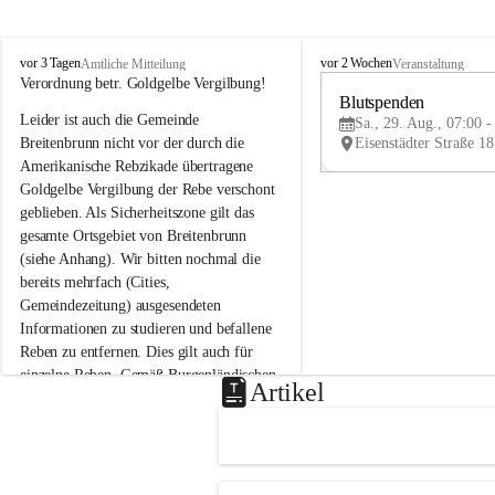
B
B
vor 3 Tagen
vor 2 Wochen
Amtliche Mitteilung
Veranstaltung
r
r
Verordnung betr. Goldgelbe Vergilbung!
e
e
Blutspenden
Leider ist auch die Gemeinde 
i
i
Sa., 29. Aug., 07:00 -
t
t
Breitenbrunn nicht vor der durch die 
e
e
Amerikanische Rebzikade übertragene 
n
n
Goldgelbe Vergilbung der Rebe verschont 
b
b
geblieben. Als Sicherheitszone gilt das 
r
r
gesamte Ortsgebiet von Breitenbrunn 
u
u
(siehe Anhang). Wir bitten nochmal die 
n
n
n
n
bereits mehrfach (Cities, 
a
a
Gemeindezeitung) ausgesendeten 
m
m
Informationen zu studieren und befallene 
N
N
Reben zu entfernen. Dies gilt auch für 
e
e
einzelne Reben. Gemäß Burgenländischen 
u
u
Artikel
Weinbaugesetz sind nicht gepflegte oder 
s
s
i
i
unzulässige Weingärten zu roden! Bitte 
e
e
helfen wir zusammen um unsere Winzer 
d
d
vor den prognostizierten Ernteausfällen 
l
l
und den daraus folgenden wirtschaftlichen 