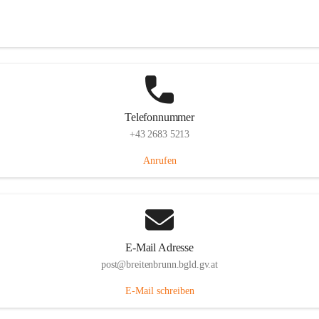
Eisenstädterstraße 18, 7091 Breitenbrunn am Neusiedler See, AUT
Auf Karte ansehen
Telefonnummer
+43 2683 5213
Anrufen
E-Mail Adresse
post@breitenbrunn.bgld.gv.at
E-Mail schreiben