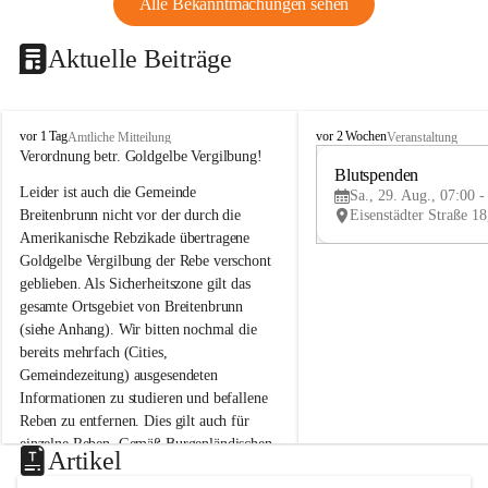
Alle Bekanntmachungen sehen
Aktuelle Beiträge
B
B
vor 1 Tag
vor 2 Wochen
Amtliche Mitteilung
Veranstaltung
r
r
Verordnung betr. Goldgelbe Vergilbung!
e
e
Blutspenden
Leider ist auch die Gemeinde 
i
i
Sa., 29. Aug., 07:00 -
t
t
Breitenbrunn nicht vor der durch die 
e
e
Amerikanische Rebzikade übertragene 
n
n
Goldgelbe Vergilbung der Rebe verschont 
b
b
geblieben. Als Sicherheitszone gilt das 
r
r
gesamte Ortsgebiet von Breitenbrunn 
u
u
(siehe Anhang). Wir bitten nochmal die 
n
n
n
n
bereits mehrfach (Cities, 
a
a
Gemeindezeitung) ausgesendeten 
m
m
Informationen zu studieren und befallene 
N
N
Reben zu entfernen. Dies gilt auch für 
e
e
einzelne Reben. Gemäß Burgenländischen 
u
u
Artikel
Weinbaugesetz sind nicht gepflegte oder 
s
s