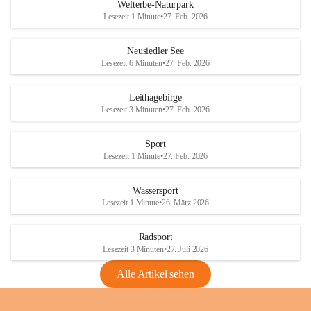
i
i
unzulässige Weingärten zu roden! Bitte 
Welterbe-Naturpark
e
e
helfen wir zusammen um unsere Winzer 
Lesezeit 1 Minute
•
27. Feb. 2026
d
d
vor den prognostizierten Ernteausfällen 
l
l
und den daraus folgenden wirtschaftlichen 
e
e
Neusiedler See
Schäden zu bewahren.
r
r
Lesezeit 6 Minuten
•
27. Feb. 2026
S
S
Verordnungen
e
e
Leithagebirge
04.08.2026
e
e
Lesezeit 3 Minuten
•
27. Feb. 2026
Maßnahmen zur Bekämpfung
der Goldgelben Vergilbung der
Sport
Rebe und der Amerikanischen
Lesezeit 1 Minute
•
27. Feb. 2026
Rebzikade
Anhang VBl. EU Nr. 18
Wassersport
_2026
Lesezeit 1 Minute
•
26. März 2026
1 Seite
•
1,4 MB
Radsport
VBl. EU Nr. 18_2026
Lesezeit 3 Minuten
•
27. Juli 2026
2 Seiten
•
2,1 MB
Alle Artikel sehen