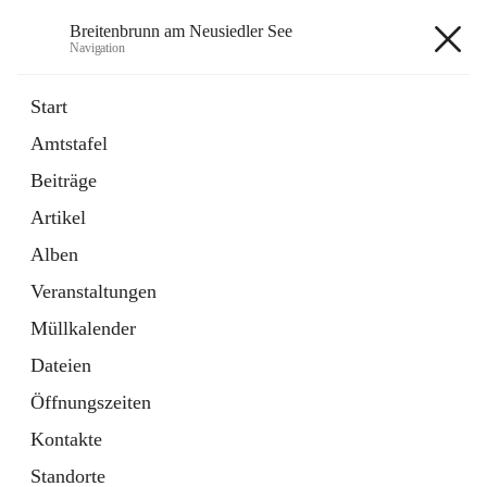
Breitenbrunn am Neusiedler See
Navigation
Breitenbrunn am Neusiedler See
Start
Amtstafel
Formulare
Beiträge
18 Schnellzugriffe
Artikel
Gemeindeservice
7 Schnellzugriffe
Alben
Veranstaltungen
+7
Müllkalender
Dateien
Öffnungszeiten
Kontakte
Hauptadresse
Standorte