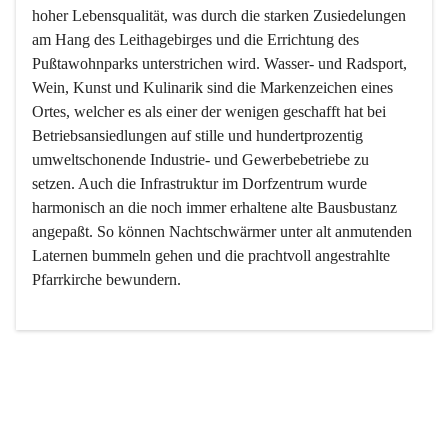
hoher Lebensqualität, was durch die starken Zusiedelungen 
am Hang des Leithagebirges und die Errichtung des 
Pußtawohnparks unterstrichen wird. Wasser- und Radsport, 
Wein, Kunst und Kulinarik sind die Markenzeichen eines 
Ortes, welcher es als einer der wenigen geschafft hat bei 
Betriebsansiedlungen auf stille und hundertprozentig 
umweltschonende Industrie- und Gewerbebetriebe zu 
setzen. Auch die Infrastruktur im Dorfzentrum wurde 
harmonisch an die noch immer erhaltene alte Bausbustanz 
angepaßt. So können Nachtschwärmer unter alt anmutenden 
Laternen bummeln gehen und die prachtvoll angestrahlte 
Pfarrkirche bewundern.

Der Weinbau dominert heute nicht mehr, ist aber integrativer 
Bestandteil der Kultur des Ortes, da man hier schon lange 
von Massenweinbau auf Qualitätsweinbau umgestellt hat. 
So ist es auch nicht verwunderlich, dass eines der historisch 
wertvollsten Gebäude die Ortsvinothek beherbergt und dass 
der Kellering ein beliebtes Ziel darstellt.
