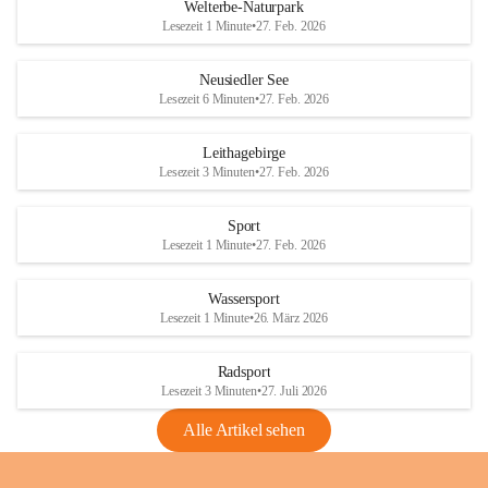
i
i
unzulässige Weingärten zu roden! Bitte 
Welterbe-Naturpark
e
e
helfen wir zusammen um unsere Winzer 
Lesezeit 1 Minute
•
27. Feb. 2026
d
d
vor den prognostizierten Ernteausfällen 
l
l
und den daraus folgenden wirtschaftlichen 
e
e
Neusiedler See
Schäden zu bewahren.
r
r
Lesezeit 6 Minuten
•
27. Feb. 2026
S
S
Verordnungen
e
e
Leithagebirge
04.08.2026
e
e
Lesezeit 3 Minuten
•
27. Feb. 2026
Maßnahmen zur Bekämpfung
der Goldgelben Vergilbung der
Sport
Rebe und der Amerikanischen
Lesezeit 1 Minute
•
27. Feb. 2026
Rebzikade
Anhang VBl. EU Nr. 18
Wassersport
_2026
Lesezeit 1 Minute
•
26. März 2026
1 Seite
•
1,4 MB
Radsport
VBl. EU Nr. 18_2026
Lesezeit 3 Minuten
•
27. Juli 2026
2 Seiten
•
2,1 MB
Alle Artikel sehen