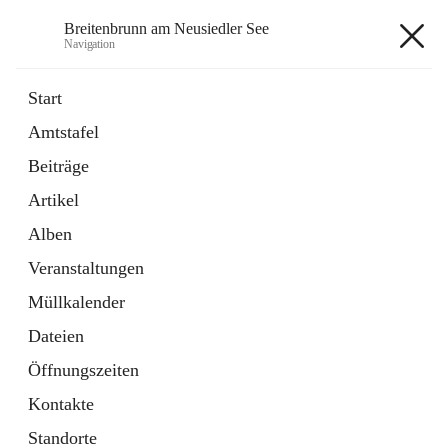
Breitenbrunn am Neusiedler See
Navigation
Breitenbrunn am Neusiedler See
Start
Amtstafel
Formulare
Beiträge
18 Schnellzugriffe
Artikel
Gemeindeservice
7 Schnellzugriffe
Alben
Veranstaltungen
+7
Müllkalender
Dateien
Öffnungszeiten
Kontakte
Hauptadresse
Standorte