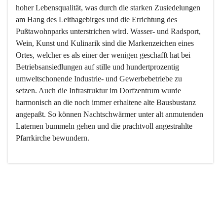
hoher Lebensqualität, was durch die starken Zusiedelungen 
am Hang des Leithagebirges und die Errichtung des 
Pußtawohnparks unterstrichen wird. Wasser- und Radsport, 
Wein, Kunst und Kulinarik sind die Markenzeichen eines 
Ortes, welcher es als einer der wenigen geschafft hat bei 
Betriebsansiedlungen auf stille und hundertprozentig 
umweltschonende Industrie- und Gewerbebetriebe zu 
setzen. Auch die Infrastruktur im Dorfzentrum wurde 
harmonisch an die noch immer erhaltene alte Bausbustanz 
angepaßt. So können Nachtschwärmer unter alt anmutenden 
Laternen bummeln gehen und die prachtvoll angestrahlte 
Pfarrkirche bewundern.

Der Weinbau dominert heute nicht mehr, ist aber integrativer 
Bestandteil der Kultur des Ortes, da man hier schon lange 
von Massenweinbau auf Qualitätsweinbau umgestellt hat. 
So ist es auch nicht verwunderlich, dass eines der historisch 
wertvollsten Gebäude die Ortsvinothek beherbergt und dass 
der Kellering ein beliebtes Ziel darstellt.
