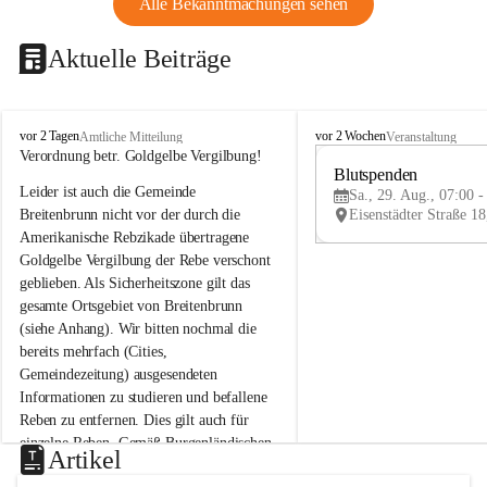
Alle Bekanntmachungen sehen
Aktuelle Beiträge
B
B
vor 2 Tagen
vor 2 Wochen
Amtliche Mitteilung
Veranstaltung
r
r
Verordnung betr. Goldgelbe Vergilbung!
e
e
Blutspenden
Leider ist auch die Gemeinde 
i
i
Sa., 29. Aug., 07:00 -
t
t
Breitenbrunn nicht vor der durch die 
e
e
Amerikanische Rebzikade übertragene 
n
n
Goldgelbe Vergilbung der Rebe verschont 
b
b
geblieben. Als Sicherheitszone gilt das 
r
r
gesamte Ortsgebiet von Breitenbrunn 
u
u
(siehe Anhang). Wir bitten nochmal die 
n
n
n
n
bereits mehrfach (Cities, 
a
a
Gemeindezeitung) ausgesendeten 
m
m
Informationen zu studieren und befallene 
N
N
Reben zu entfernen. Dies gilt auch für 
e
e
einzelne Reben. Gemäß Burgenländischen 
u
u
Artikel
Weinbaugesetz sind nicht gepflegte oder 
s
s