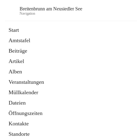
Breitenbrunn am Neusiedler See
Navigation
Start
Amtstafel
Formulare
Beiträge
18 Schnellzugriffe
Artikel
Gemeindeservice
7 Schnellzugriffe
Alben
Veranstaltungen
Müllkalender
Dateien
Öffnungszeiten
Kontakte
Standorte