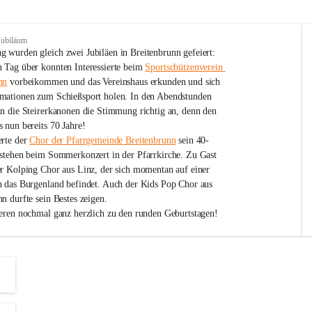
Jubiläum
 wurden gleich zwei Jubiläen in Breitenbrunn gefeiert: 
 Tag über konnten Interessierte beim 
Sportschützenverein 
nn
 vorbeikommen und das Vereinshaus erkunden und sich 
mationen zum Schießsport holen. In den Abendstunden 
nn die Steirerkanonen die Stimmung richtig an, denn den 
 nun bereits 70 Jahre!
rte der 
Chor der Pfarrgemeinde Breitenbrunn
 sein 40-
estehen beim Sommerkonzert in der Pfarrkirche. Zu Gast 
er Kolping Chor aus Linz, der sich momentan auf einer 
h das Burgenland befindet. Auch der Kids Pop Chor aus 
n durfte sein Bestes zeigen.
ieren nochmal ganz herzlich zu den runden Geburtstagen!