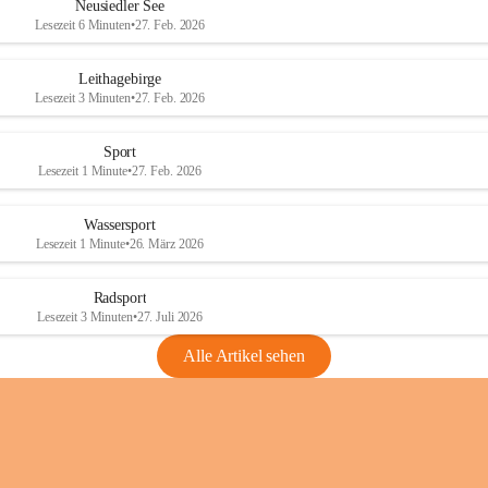
e
e
Neusiedler See
r
r
Lesezeit 6 Minuten
•
27. Feb. 2026
S
S
e
e
Leithagebirge
e
e
Lesezeit 3 Minuten
•
27. Feb. 2026
Sport
Lesezeit 1 Minute
•
27. Feb. 2026
Wassersport
Lesezeit 1 Minute
•
26. März 2026
Radsport
Lesezeit 3 Minuten
•
27. Juli 2026
Alle Artikel sehen