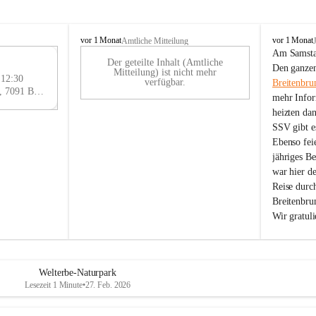
B
B
vor 1 Monat
vor 1 Monat
Amtliche Mitteilung
r
r
Am Samstag
Der geteilte Inhalt (Amtliche
e
e
29
Den ganzen
Mitteilung) ist nicht mehr
i
i
 12:30
AU
verfügbar.
Breitenbru
t
t
Eisenstädter Straße 18, 7091 Breitenbrunn am Neusiedler See, AUT
G
mehr Infor
e
e
heizten da
n
n
SSV gibt es
b
b
r
r
Ebenso feie
u
u
jähriges B
n
n
war hier d
n
n
Reise durc
a
a
Breitenbrun
m
m
Wir gratul
N
N
e
e
u
u
s
s
i
i
Welterbe-Naturpark
e
e
Lesezeit 1 Minute
•
27. Feb. 2026
d
d
l
l