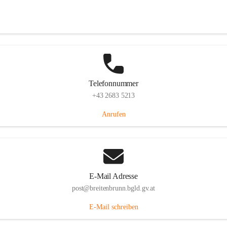
Eisenstädterstraße 18, 7091 Breitenbrunn am Neusiedler See, AUT
Auf Karte ansehen
Telefonnummer
+43 2683 5213
Anrufen
E-Mail Adresse
post@breitenbrunn.bgld.gv.at
E-Mail schreiben