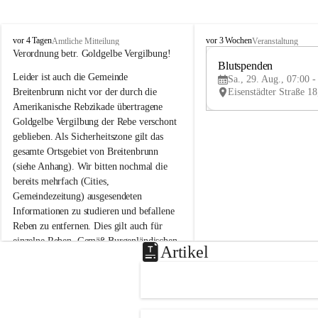
B
B
vor 4 Tagen
vor 3 Wochen
Amtliche Mitteilung
Veranstaltung
r
r
Verordnung betr. Goldgelbe Vergilbung!
e
e
Blutspenden
Leider ist auch die Gemeinde 
i
i
Sa., 29. Aug., 07:00 -
t
t
Breitenbrunn nicht vor der durch die 
e
e
Amerikanische Rebzikade übertragene 
n
n
Goldgelbe Vergilbung der Rebe verschont 
b
b
geblieben. Als Sicherheitszone gilt das 
r
r
gesamte Ortsgebiet von Breitenbrunn 
u
u
(siehe Anhang). Wir bitten nochmal die 
n
n
n
n
bereits mehrfach (Cities, 
a
a
Gemeindezeitung) ausgesendeten 
m
m
Informationen zu studieren und befallene 
N
N
Reben zu entfernen. Dies gilt auch für 
e
e
einzelne Reben. Gemäß Burgenländischen 
u
u
Artikel
Weinbaugesetz sind nicht gepflegte oder 
s
s
i
i
unzulässige Weingärten zu roden! Bitte 
e
e
helfen wir zusammen um unsere Winzer 
d
d
vor den prognostizierten Ernteausfällen 
l
l
und den daraus folgenden wirtschaftlichen 