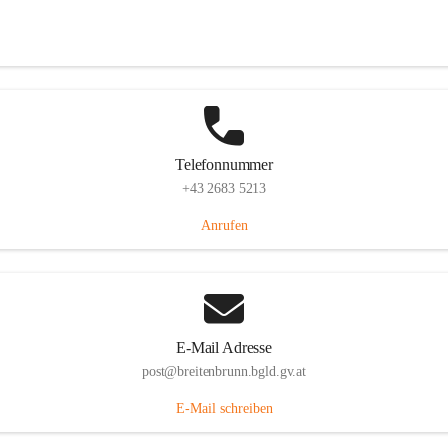
Eisenstädterstraße 18, 7091 Breitenbrunn am Neusiedler See, AUT
Auf Karte ansehen
Telefonnummer
+43 2683 5213
Anrufen
E-Mail Adresse
post@breitenbrunn.bgld.gv.at
E-Mail schreiben