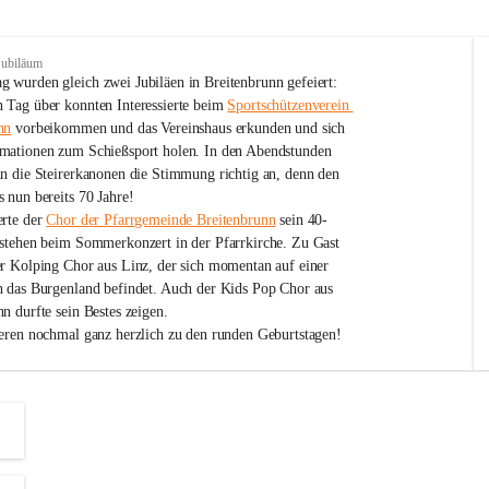
Jubiläum
 wurden gleich zwei Jubiläen in Breitenbrunn gefeiert: 
 Tag über konnten Interessierte beim 
Sportschützenverein 
nn
 vorbeikommen und das Vereinshaus erkunden und sich 
mationen zum Schießsport holen. In den Abendstunden 
nn die Steirerkanonen die Stimmung richtig an, denn den 
 nun bereits 70 Jahre!
rte der 
Chor der Pfarrgemeinde Breitenbrunn
 sein 40-
estehen beim Sommerkonzert in der Pfarrkirche. Zu Gast 
er Kolping Chor aus Linz, der sich momentan auf einer 
h das Burgenland befindet. Auch der Kids Pop Chor aus 
n durfte sein Bestes zeigen.
ieren nochmal ganz herzlich zu den runden Geburtstagen!