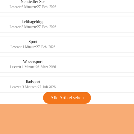
e
e
Neusiedler See
r
r
Lesezeit 6 Minuten
•
27. Feb. 2026
S
S
e
e
Leithagebirge
e
e
Lesezeit 3 Minuten
•
27. Feb. 2026
Sport
Lesezeit 1 Minute
•
27. Feb. 2026
Wassersport
Lesezeit 1 Minute
•
26. März 2026
Radsport
Lesezeit 3 Minuten
•
27. Juli 2026
Alle Artikel sehen