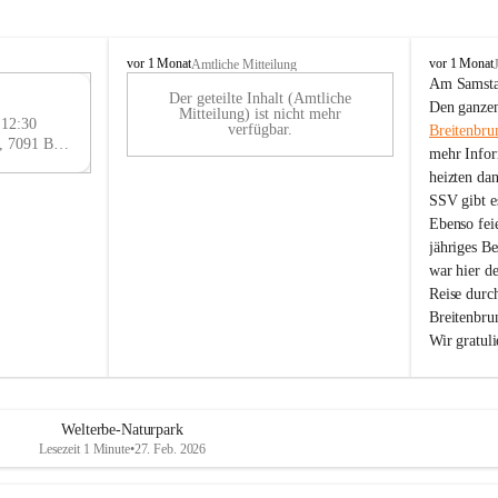
B
B
vor 1 Monat
vor 1 Monat
Amtliche Mitteilung
r
r
Am Samstag
Der geteilte Inhalt (Amtliche
e
e
29
Den ganzen
Mitteilung) ist nicht mehr
i
i
 12:30
AU
verfügbar.
Breitenbru
t
t
Eisenstädter Straße 18, 7091 Breitenbrunn am Neusiedler See, AUT
G
mehr Infor
e
e
heizten da
n
n
SSV gibt es
b
b
r
r
Ebenso feie
u
u
jähriges B
n
n
war hier d
n
n
Reise durc
a
a
Breitenbrun
m
m
Wir gratul
N
N
e
e
u
u
s
s
i
i
Welterbe-Naturpark
e
e
Lesezeit 1 Minute
•
27. Feb. 2026
d
d
l
l