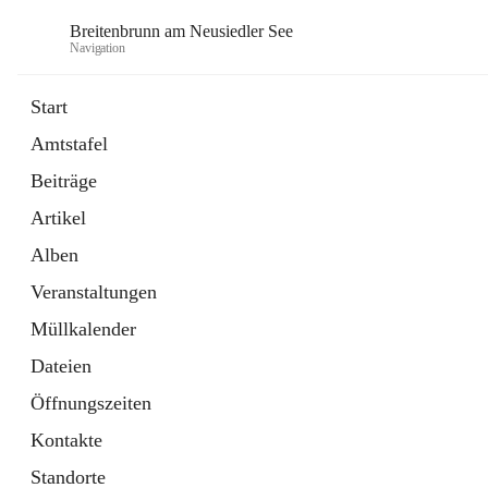
Breitenbrunn am Neusiedler See
Navigation
Start
Amtstafel
Formulare
Beiträge
18 Schnellzugriffe
Artikel
Gemeindeservice
7 Schnellzugriffe
Alben
Veranstaltungen
Müllkalender
Dateien
Öffnungszeiten
Kontakte
Standorte