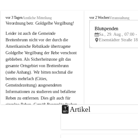
B
B
vor 3 Tagen
vor 2 Wochen
Amtliche Mitteilung
Veranstaltung
r
r
Verordnung betr. Goldgelbe Vergilbung!
e
e
Blutspenden
Leider ist auch die Gemeinde 
i
i
Sa., 29. Aug., 07:00 -
t
t
Breitenbrunn nicht vor der durch die 
e
e
Amerikanische Rebzikade übertragene 
n
n
Goldgelbe Vergilbung der Rebe verschont 
b
b
geblieben. Als Sicherheitszone gilt das 
r
r
gesamte Ortsgebiet von Breitenbrunn 
u
u
(siehe Anhang). Wir bitten nochmal die 
n
n
n
n
bereits mehrfach (Cities, 
a
a
Gemeindezeitung) ausgesendeten 
m
m
Informationen zu studieren und befallene 
N
N
Reben zu entfernen. Dies gilt auch für 
e
e
einzelne Reben. Gemäß Burgenländischen 
u
u
Artikel
Weinbaugesetz sind nicht gepflegte oder 
s
s
i
i
unzulässige Weingärten zu roden! Bitte 
e
e
helfen wir zusammen um unsere Winzer 
d
d
vor den prognostizierten Ernteausfällen 
l
l
und den daraus folgenden wirtschaftlichen 