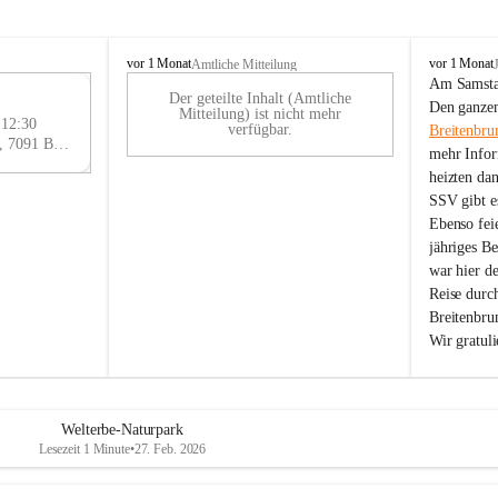
B
B
vor 1 Monat
vor 1 Monat
Amtliche Mitteilung
r
r
Am Samstag
Der geteilte Inhalt (Amtliche
e
e
29
Den ganzen
Mitteilung) ist nicht mehr
i
i
 12:30
AU
verfügbar.
Breitenbru
t
t
Eisenstädter Straße 18, 7091 Breitenbrunn am Neusiedler See, AUT
G
mehr Infor
e
e
heizten da
n
n
SSV gibt es
b
b
r
r
Ebenso feie
u
u
jähriges B
n
n
war hier d
n
n
Reise durc
a
a
Breitenbrun
m
m
Wir gratul
N
N
e
e
u
u
s
s
i
i
Welterbe-Naturpark
e
e
Lesezeit 1 Minute
•
27. Feb. 2026
d
d
l
l