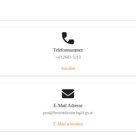
Eisenstädterstraße 18, 7091 Breitenbrunn am Neusiedler See, AUT
Auf Karte ansehen
Telefonnummer
+43 2683 5213
Anrufen
E-Mail Adresse
post@breitenbrunn.bgld.gv.at
E-Mail schreiben