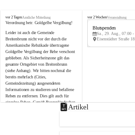
B
B
vor 2 Tagen
vor 2 Wochen
Amtliche Mitteilung
Veranstaltung
r
r
Verordnung betr. Goldgelbe Vergilbung!
e
e
Blutspenden
Leider ist auch die Gemeinde 
i
i
Sa., 29. Aug., 07:00 -
t
t
Breitenbrunn nicht vor der durch die 
e
e
Amerikanische Rebzikade übertragene 
n
n
Goldgelbe Vergilbung der Rebe verschont 
b
b
geblieben. Als Sicherheitszone gilt das 
r
r
gesamte Ortsgebiet von Breitenbrunn 
u
u
(siehe Anhang). Wir bitten nochmal die 
n
n
n
n
bereits mehrfach (Cities, 
a
a
Gemeindezeitung) ausgesendeten 
m
m
Informationen zu studieren und befallene 
N
N
Reben zu entfernen. Dies gilt auch für 
e
e
einzelne Reben. Gemäß Burgenländischen 
u
u
Artikel
Weinbaugesetz sind nicht gepflegte oder 
s
s
i
i
unzulässige Weingärten zu roden! Bitte 
e
e
helfen wir zusammen um unsere Winzer 
d
d
vor den prognostizierten Ernteausfällen 
l
l
und den daraus folgenden wirtschaftlichen 