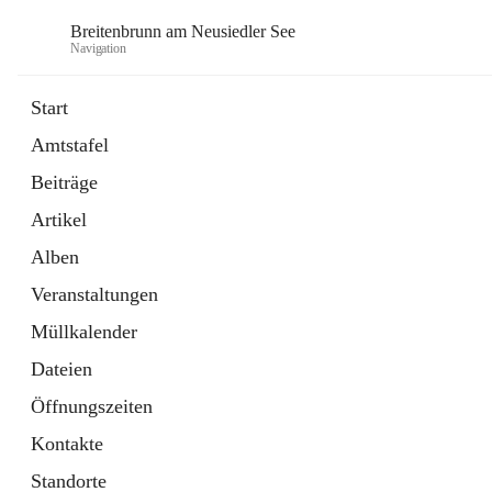
Breitenbrunn am Neusiedler See
Navigation
Start
Amtstafel
Formulare
Beiträge
18 Schnellzugriffe
Artikel
Gemeindeservice
7 Schnellzugriffe
Alben
Veranstaltungen
Müllkalender
Dateien
Öffnungszeiten
Kontakte
Standorte