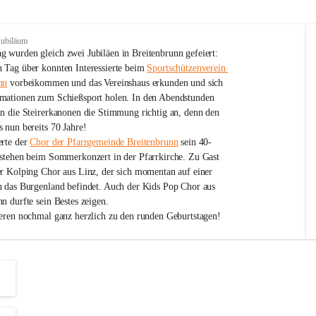
Jubiläum
 wurden gleich zwei Jubiläen in Breitenbrunn gefeiert: 
 Tag über konnten Interessierte beim 
Sportschützenverein 
nn
 vorbeikommen und das Vereinshaus erkunden und sich 
mationen zum Schießsport holen. In den Abendstunden 
nn die Steirerkanonen die Stimmung richtig an, denn den 
 nun bereits 70 Jahre!
rte der 
Chor der Pfarrgemeinde Breitenbrunn
 sein 40-
estehen beim Sommerkonzert in der Pfarrkirche. Zu Gast 
er Kolping Chor aus Linz, der sich momentan auf einer 
h das Burgenland befindet. Auch der Kids Pop Chor aus 
n durfte sein Bestes zeigen.
ieren nochmal ganz herzlich zu den runden Geburtstagen!