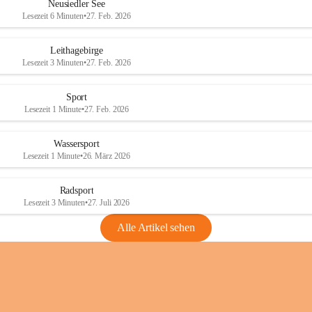
e
e
Neusiedler See
r
r
Lesezeit 6 Minuten
•
27. Feb. 2026
S
S
e
e
Leithagebirge
e
e
Lesezeit 3 Minuten
•
27. Feb. 2026
Sport
Lesezeit 1 Minute
•
27. Feb. 2026
Wassersport
Lesezeit 1 Minute
•
26. März 2026
Radsport
Lesezeit 3 Minuten
•
27. Juli 2026
Alle Artikel sehen