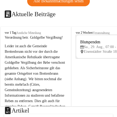
Alle Bekanntmachungen sehen
Aktuelle Beiträge
B
B
vor 1 Tag
vor 2 Wochen
Amtliche Mitteilung
Veranstaltung
r
r
Verordnung betr. Goldgelbe Vergilbung!
e
e
Blutspenden
Leider ist auch die Gemeinde 
i
i
Sa., 29. Aug., 07:00 -
t
t
Breitenbrunn nicht vor der durch die 
e
e
Amerikanische Rebzikade übertragene 
n
n
Goldgelbe Vergilbung der Rebe verschont 
b
b
geblieben. Als Sicherheitszone gilt das 
r
r
gesamte Ortsgebiet von Breitenbrunn 
u
u
(siehe Anhang). Wir bitten nochmal die 
n
n
n
n
bereits mehrfach (Cities, 
a
a
Gemeindezeitung) ausgesendeten 
m
m
Informationen zu studieren und befallene 
N
N
Reben zu entfernen. Dies gilt auch für 
e
e
einzelne Reben. Gemäß Burgenländischen 
u
u
Artikel
Weinbaugesetz sind nicht gepflegte oder 
s
s