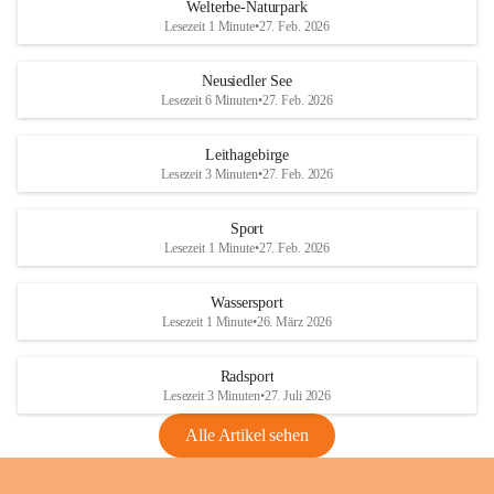
i
i
unzulässige Weingärten zu roden! Bitte 
Welterbe-Naturpark
e
e
helfen wir zusammen um unsere Winzer 
Lesezeit 1 Minute
•
27. Feb. 2026
d
d
vor den prognostizierten Ernteausfällen 
l
l
und den daraus folgenden wirtschaftlichen 
e
e
Neusiedler See
Schäden zu bewahren.
r
r
Lesezeit 6 Minuten
•
27. Feb. 2026
S
S
Verordnungen
e
e
Leithagebirge
04.08.2026
e
e
Lesezeit 3 Minuten
•
27. Feb. 2026
Maßnahmen zur Bekämpfung
der Goldgelben Vergilbung der
Sport
Rebe und der Amerikanischen
Lesezeit 1 Minute
•
27. Feb. 2026
Rebzikade
Anhang VBl. EU Nr. 18
Wassersport
_2026
Lesezeit 1 Minute
•
26. März 2026
1 Seite
•
1,4 MB
Radsport
VBl. EU Nr. 18_2026
Lesezeit 3 Minuten
•
27. Juli 2026
2 Seiten
•
2,1 MB
Alle Artikel sehen