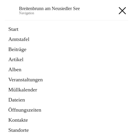
Breitenbrunn am Neusiedler See
Navigation
Breitenbrunn am Neusiedler See
Start
Amtstafel
Formulare
Beiträge
18 Schnellzugriffe
Artikel
Gemeindeservice
7 Schnellzugriffe
Alben
Veranstaltungen
+7
Müllkalender
Dateien
Öffnungszeiten
Kontakte
Hauptadresse
Standorte