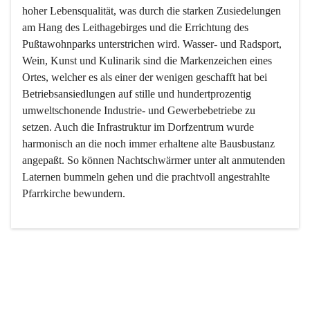
hoher Lebensqualität, was durch die starken Zusiedelungen 
am Hang des Leithagebirges und die Errichtung des 
Pußtawohnparks unterstrichen wird. Wasser- und Radsport, 
Wein, Kunst und Kulinarik sind die Markenzeichen eines 
Ortes, welcher es als einer der wenigen geschafft hat bei 
Betriebsansiedlungen auf stille und hundertprozentig 
umweltschonende Industrie- und Gewerbebetriebe zu 
setzen. Auch die Infrastruktur im Dorfzentrum wurde 
harmonisch an die noch immer erhaltene alte Bausbustanz 
angepaßt. So können Nachtschwärmer unter alt anmutenden 
Laternen bummeln gehen und die prachtvoll angestrahlte 
Pfarrkirche bewundern.

Der Weinbau dominert heute nicht mehr, ist aber integrativer 
Bestandteil der Kultur des Ortes, da man hier schon lange 
von Massenweinbau auf Qualitätsweinbau umgestellt hat. 
So ist es auch nicht verwunderlich, dass eines der historisch 
wertvollsten Gebäude die Ortsvinothek beherbergt und dass 
der Kellering ein beliebtes Ziel darstellt.
