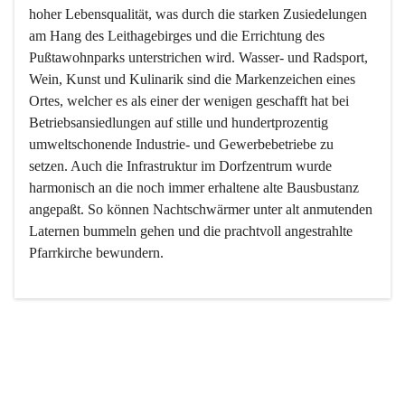
hoher Lebensqualität, was durch die starken Zusiedelungen 
am Hang des Leithagebirges und die Errichtung des 
Pußtawohnparks unterstrichen wird. Wasser- und Radsport, 
Wein, Kunst und Kulinarik sind die Markenzeichen eines 
Ortes, welcher es als einer der wenigen geschafft hat bei 
Betriebsansiedlungen auf stille und hundertprozentig 
umweltschonende Industrie- und Gewerbebetriebe zu 
setzen. Auch die Infrastruktur im Dorfzentrum wurde 
harmonisch an die noch immer erhaltene alte Bausbustanz 
angepaßt. So können Nachtschwärmer unter alt anmutenden 
Laternen bummeln gehen und die prachtvoll angestrahlte 
Pfarrkirche bewundern.

Der Weinbau dominert heute nicht mehr, ist aber integrativer 
Bestandteil der Kultur des Ortes, da man hier schon lange 
von Massenweinbau auf Qualitätsweinbau umgestellt hat. 
So ist es auch nicht verwunderlich, dass eines der historisch 
wertvollsten Gebäude die Ortsvinothek beherbergt und dass 
der Kellering ein beliebtes Ziel darstellt.
