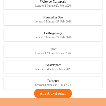
i
i
unzulässige Weingärten zu roden! Bitte 
Welterbe-Naturpark
e
e
helfen wir zusammen um unsere Winzer 
Lesezeit 1 Minute
•
27. Feb. 2026
d
d
vor den prognostizierten Ernteausfällen 
l
l
und den daraus folgenden wirtschaftlichen 
e
e
Neusiedler See
Schäden zu bewahren.
r
r
Lesezeit 6 Minuten
•
27. Feb. 2026
S
S
Verordnungen
e
e
Leithagebirge
04.08.2026
e
e
Lesezeit 3 Minuten
•
27. Feb. 2026
Maßnahmen zur Bekämpfung
der Goldgelben Vergilbung der
Sport
Rebe und der Amerikanischen
Lesezeit 1 Minute
•
27. Feb. 2026
Rebzikade
Anhang VBl. EU Nr. 18
Wassersport
_2026
Lesezeit 1 Minute
•
26. März 2026
1 Seite
•
1,4 MB
Radsport
VBl. EU Nr. 18_2026
Lesezeit 3 Minuten
•
27. Juli 2026
2 Seiten
•
2,1 MB
Alle Artikel sehen