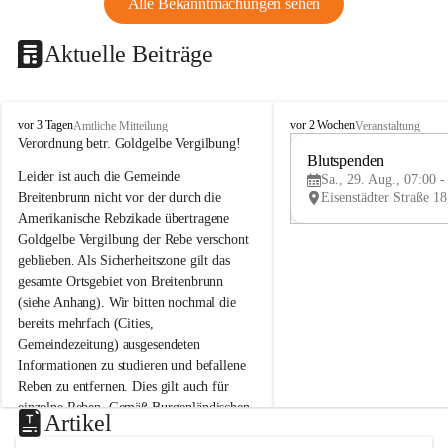
Alle Bekanntmachungen sehen
Aktuelle Beiträge
B
B
vor 3 Tagen
vor 2 Wochen
Amtliche Mitteilung
Veranstaltung
r
r
Verordnung betr. Goldgelbe Vergilbung!
e
e
Blutspenden
Leider ist auch die Gemeinde 
i
i
Sa., 29. Aug., 07:00 -
t
t
Breitenbrunn nicht vor der durch die 
e
e
Amerikanische Rebzikade übertragene 
n
n
Goldgelbe Vergilbung der Rebe verschont 
b
b
geblieben. Als Sicherheitszone gilt das 
r
r
gesamte Ortsgebiet von Breitenbrunn 
u
u
(siehe Anhang). Wir bitten nochmal die 
n
n
n
n
bereits mehrfach (Cities, 
a
a
Gemeindezeitung) ausgesendeten 
m
m
Informationen zu studieren und befallene 
N
N
Reben zu entfernen. Dies gilt auch für 
e
e
einzelne Reben. Gemäß Burgenländischen 
u
u
Artikel
Weinbaugesetz sind nicht gepflegte oder 
s
s