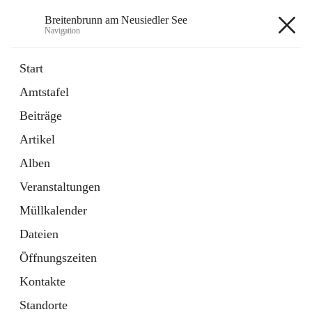
Breitenbrunn am Neusiedler See
Navigation
Breitenbrunn am Neusiedler See
Start
Amtstafel
Formulare
Beiträge
18 Schnellzugriffe
Artikel
Gemeindeservice
7 Schnellzugriffe
Alben
Veranstaltungen
+7
Müllkalender
Dateien
Öffnungszeiten
Kontakte
Hauptadresse
Standorte