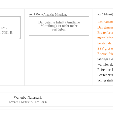
B
B
vor 1 Monat
vor 1 Monat
Amtliche Mitteilung
r
r
Am Samstag
Der geteilte Inhalt (Amtliche
e
e
29
Mitteilung) ist nicht mehr
Den ganzen
i
i
 12:30
AU
verfügbar.
t
t
Eisenstädter Straße 18, 7091 Breitenbrunn am Neusiedler See, AUT
Breitenbru
G
e
e
mehr Infor
n
n
heizten da
b
b
SSV gibt es
r
r
Ebenso feie
u
u
jähriges B
n
n
n
n
war hier d
a
a
Reise durc
m
m
Breitenbrun
N
N
Wir gratul
e
e
u
u
s
s
i
i
Welterbe-Naturpark
e
e
Lesezeit 1 Minute
•
27. Feb. 2026
d
d
l
l