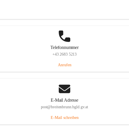
Eisenstädterstraße 18, 7091 Breitenbrunn am Neusiedler See, AUT
Auf Karte ansehen
Telefonnummer
+43 2683 5213
Anrufen
E-Mail Adresse
post@breitenbrunn.bgld.gv.at
E-Mail schreiben