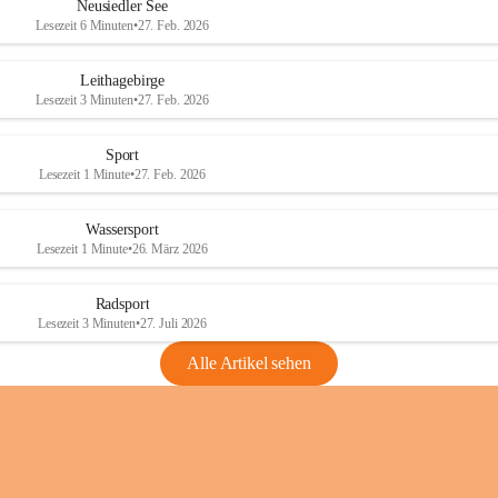
e
e
Neusiedler See
r
r
Lesezeit 6 Minuten
•
27. Feb. 2026
S
S
e
e
Leithagebirge
e
e
Lesezeit 3 Minuten
•
27. Feb. 2026
Sport
Lesezeit 1 Minute
•
27. Feb. 2026
Wassersport
Lesezeit 1 Minute
•
26. März 2026
Radsport
Lesezeit 3 Minuten
•
27. Juli 2026
Alle Artikel sehen