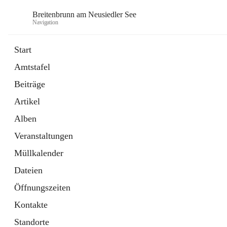
Breitenbrunn am Neusiedler See
Navigation
Start
Amtstafel
Formulare
Beiträge
18 Schnellzugriffe
Artikel
Gemeindeservice
7 Schnellzugriffe
Alben
Veranstaltungen
Müllkalender
Dateien
Öffnungszeiten
Kontakte
Standorte