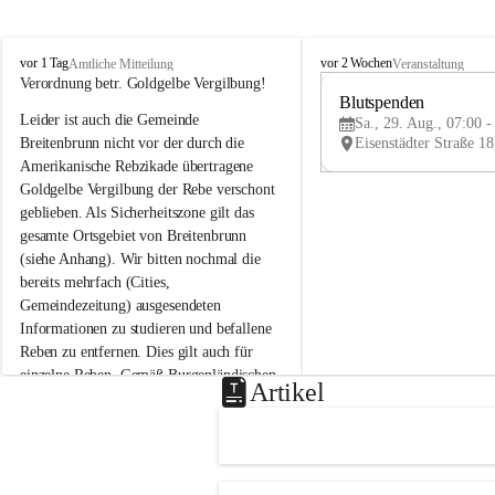
B
B
vor 1 Tag
vor 2 Wochen
Amtliche Mitteilung
Veranstaltung
r
r
Verordnung betr. Goldgelbe Vergilbung!
e
e
Blutspenden
Leider ist auch die Gemeinde 
i
i
Sa., 29. Aug., 07:00 -
t
t
Breitenbrunn nicht vor der durch die 
e
e
Amerikanische Rebzikade übertragene 
n
n
Goldgelbe Vergilbung der Rebe verschont 
b
b
geblieben. Als Sicherheitszone gilt das 
r
r
gesamte Ortsgebiet von Breitenbrunn 
u
u
(siehe Anhang). Wir bitten nochmal die 
n
n
n
n
bereits mehrfach (Cities, 
a
a
Gemeindezeitung) ausgesendeten 
m
m
Informationen zu studieren und befallene 
N
N
Reben zu entfernen. Dies gilt auch für 
e
e
einzelne Reben. Gemäß Burgenländischen 
u
u
Artikel
Weinbaugesetz sind nicht gepflegte oder 
s
s
i
i
unzulässige Weingärten zu roden! Bitte 
e
e
helfen wir zusammen um unsere Winzer 
d
d
vor den prognostizierten Ernteausfällen 
l
l
und den daraus folgenden wirtschaftlichen 