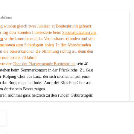
Jubiläum
 wurden gleich zwei Jubiläen in Breitenbrunn gefeiert: 
 Tag über konnten Interessierte beim 
Sportschützenverein 
nn
 vorbeikommen und das Vereinshaus erkunden und sich 
mationen zum Schießsport holen. In den Abendstunden 
nn die Steirerkanonen die Stimmung richtig an, denn den 
 nun bereits 70 Jahre!
rte der 
Chor der Pfarrgemeinde Breitenbrunn
 sein 40-
estehen beim Sommerkonzert in der Pfarrkirche. Zu Gast 
er Kolping Chor aus Linz, der sich momentan auf einer 
h das Burgenland befindet. Auch der Kids Pop Chor aus 
n durfte sein Bestes zeigen.
ieren nochmal ganz herzlich zu den runden Geburtstagen!