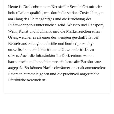
Heute ist Breitenbrunn am Neusiedler See ein Ort mit sehr 
hoher Lebensqualität, was durch die starken Zusiedelungen 
am Hang des Leithagebirges und die Errichtung des 
Pußtawohnparks unterstrichen wird. Wasser- und Radsport, 
Wein, Kunst und Kulinarik sind die Markenzeichen eines 
Ortes, welcher es als einer der wenigen geschafft hat bei 
Betriebsansiedlungen auf stille und hundertprozentig 
umweltschonende Industrie- und Gewerbebetriebe zu 
setzen. Auch die Infrastruktur im Dorfzentrum wurde 
harmonisch an die noch immer erhaltene alte Bausbustanz 
angepaßt. So können Nachtschwärmer unter alt anmutenden 
Laternen bummeln gehen und die prachtvoll angestrahlte 
Pfarrkirche bewundern.

Der Weinbau dominert heute nicht mehr, ist aber integrativer 
Bestandteil der Kultur des Ortes, da man hier schon lange 
von Massenweinbau auf Qualitätsweinbau umgestellt hat. 
So ist es auch nicht verwunderlich, dass eines der historisch 