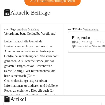
Alle Bekanntmachungen sehen
Aktuelle Beiträge
B
B
vor 5 Tagen
vor 3 Wochen
Amtliche Mitteilung
Veranstaltung
r
r
Verordnung betr. Goldgelbe Vergilbung!
e
e
Blutspenden
Leider ist auch die Gemeinde 
i
i
Sa., 29. Aug., 07:00 -
t
t
Breitenbrunn nicht vor der durch die 
e
e
Amerikanische Rebzikade übertragene 
n
n
Goldgelbe Vergilbung der Rebe verschont 
b
b
geblieben. Als Sicherheitszone gilt das 
r
r
gesamte Ortsgebiet von Breitenbrunn 
u
u
(siehe Anhang). Wir bitten nochmal die 
n
n
n
n
bereits mehrfach (Cities, 
a
a
Gemeindezeitung) ausgesendeten 
m
m
Informationen zu studieren und befallene 
N
N
Reben zu entfernen. Dies gilt auch für 
e
e
einzelne Reben. Gemäß Burgenländischen 
u
u
Artikel
Weinbaugesetz sind nicht gepflegte oder 
s
s