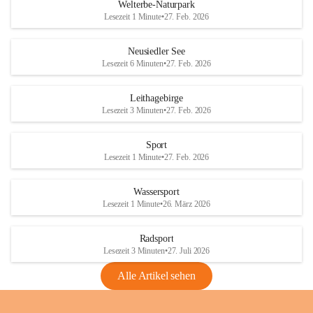
i
i
unzulässige Weingärten zu roden! Bitte 
Welterbe-Naturpark
e
e
helfen wir zusammen um unsere Winzer 
Lesezeit 1 Minute
•
27. Feb. 2026
d
d
vor den prognostizierten Ernteausfällen 
l
l
und den daraus folgenden wirtschaftlichen 
e
e
Neusiedler See
Schäden zu bewahren.
r
r
Lesezeit 6 Minuten
•
27. Feb. 2026
S
S
Verordnungen
e
e
Leithagebirge
04.08.2026
e
e
Lesezeit 3 Minuten
•
27. Feb. 2026
Maßnahmen zur Bekämpfung
der Goldgelben Vergilbung der
Sport
Rebe und der Amerikanischen
Lesezeit 1 Minute
•
27. Feb. 2026
Rebzikade
Anhang VBl. EU Nr. 18
Wassersport
_2026
Lesezeit 1 Minute
•
26. März 2026
1 Seite
•
1,4 MB
Radsport
VBl. EU Nr. 18_2026
Lesezeit 3 Minuten
•
27. Juli 2026
2 Seiten
•
2,1 MB
Alle Artikel sehen