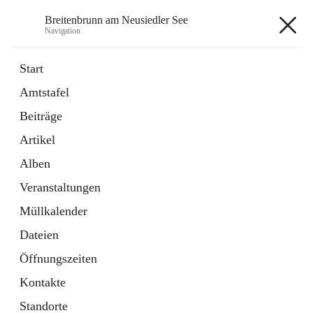
Breitenbrunn am Neusiedler See
Navigation
Breitenbrunn am Neusiedler See
Start
Amtstafel
Formulare
Beiträge
18 Schnellzugriffe
Artikel
Gemeindeservice
7 Schnellzugriffe
Alben
Veranstaltungen
+7
Müllkalender
Dateien
Öffnungszeiten
Kontakte
Hauptadresse
Standorte