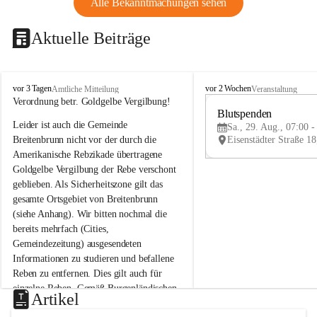
Alle Bekanntmachungen sehen
Aktuelle Beiträge
B
B
vor 3 Tagen
vor 2 Wochen
Amtliche Mitteilung
Veranstaltung
r
r
Verordnung betr. Goldgelbe Vergilbung!
e
e
Blutspenden
Leider ist auch die Gemeinde 
i
i
Sa., 29. Aug., 07:00 -
t
t
Breitenbrunn nicht vor der durch die 
e
e
Amerikanische Rebzikade übertragene 
n
n
Goldgelbe Vergilbung der Rebe verschont 
b
b
geblieben. Als Sicherheitszone gilt das 
r
r
gesamte Ortsgebiet von Breitenbrunn 
u
u
(siehe Anhang). Wir bitten nochmal die 
n
n
n
n
bereits mehrfach (Cities, 
a
a
Gemeindezeitung) ausgesendeten 
m
m
Informationen zu studieren und befallene 
N
N
Reben zu entfernen. Dies gilt auch für 
e
e
einzelne Reben. Gemäß Burgenländischen 
u
u
Artikel
Weinbaugesetz sind nicht gepflegte oder 
s
s