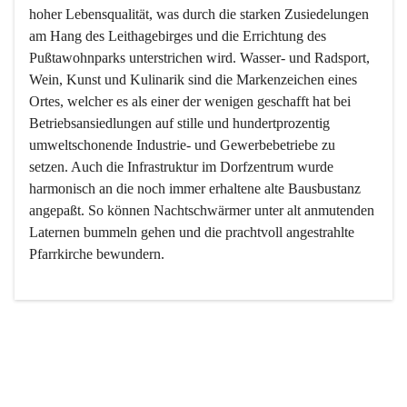
hoher Lebensqualität, was durch die starken Zusiedelungen 
am Hang des Leithagebirges und die Errichtung des 
Pußtawohnparks unterstrichen wird. Wasser- und Radsport, 
Wein, Kunst und Kulinarik sind die Markenzeichen eines 
Ortes, welcher es als einer der wenigen geschafft hat bei 
Betriebsansiedlungen auf stille und hundertprozentig 
umweltschonende Industrie- und Gewerbebetriebe zu 
setzen. Auch die Infrastruktur im Dorfzentrum wurde 
harmonisch an die noch immer erhaltene alte Bausbustanz 
angepaßt. So können Nachtschwärmer unter alt anmutenden 
Laternen bummeln gehen und die prachtvoll angestrahlte 
Pfarrkirche bewundern.

Der Weinbau dominert heute nicht mehr, ist aber integrativer 
Bestandteil der Kultur des Ortes, da man hier schon lange 
von Massenweinbau auf Qualitätsweinbau umgestellt hat. 
So ist es auch nicht verwunderlich, dass eines der historisch 
wertvollsten Gebäude die Ortsvinothek beherbergt und dass 
der Kellering ein beliebtes Ziel darstellt.
