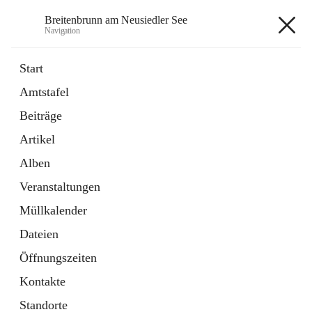
Breitenbrunn am Neusiedler See
Navigation
Breitenbrunn am Neusiedler See
Start
Amtstafel
Formulare
Beiträge
18 Schnellzugriffe
Artikel
Gemeindeservice
7 Schnellzugriffe
Alben
Veranstaltungen
+7
Müllkalender
Dateien
Öffnungszeiten
Kontakte
Hauptadresse
Standorte