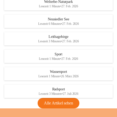
i
i
unzulässige Weingärten zu roden! Bitte 
Welterbe-Naturpark
e
e
helfen wir zusammen um unsere Winzer 
Lesezeit 1 Minute
•
27. Feb. 2026
d
d
vor den prognostizierten Ernteausfällen 
l
l
und den daraus folgenden wirtschaftlichen 
e
e
Neusiedler See
Schäden zu bewahren.
r
r
Lesezeit 6 Minuten
•
27. Feb. 2026
S
S
Verordnungen
e
e
Leithagebirge
04.08.2026
e
e
Lesezeit 3 Minuten
•
27. Feb. 2026
Maßnahmen zur Bekämpfung
der Goldgelben Vergilbung der
Sport
Rebe und der Amerikanischen
Lesezeit 1 Minute
•
27. Feb. 2026
Rebzikade
Anhang VBl. EU Nr. 18
Wassersport
_2026
Lesezeit 1 Minute
•
26. März 2026
1 Seite
•
1,4 MB
Radsport
VBl. EU Nr. 18_2026
Lesezeit 3 Minuten
•
27. Juli 2026
2 Seiten
•
2,1 MB
Alle Artikel sehen