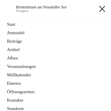
Breitenbrunn am Neusiedler See
Navigation
Breitenbrunn am Neusiedler See
Start
Amtstafel
Formulare
Beiträge
18 Schnellzugriffe
Artikel
Gemeindeservice
7 Schnellzugriffe
Alben
Veranstaltungen
+7
Müllkalender
Dateien
Öffnungszeiten
Kontakte
Hauptadresse
Standorte