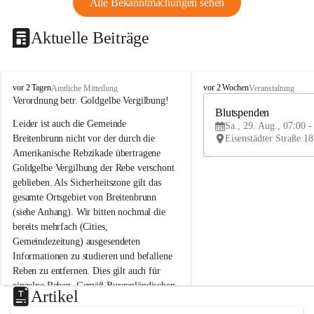
Alle Bekanntmachungen sehen
Aktuelle Beiträge
B
B
vor 2 Tagen
vor 2 Wochen
Amtliche Mitteilung
Veranstaltung
r
r
Verordnung betr. Goldgelbe Vergilbung!
e
e
Blutspenden
Leider ist auch die Gemeinde 
i
i
Sa., 29. Aug., 07:00 -
t
t
Breitenbrunn nicht vor der durch die 
e
e
Amerikanische Rebzikade übertragene 
n
n
Goldgelbe Vergilbung der Rebe verschont 
b
b
geblieben. Als Sicherheitszone gilt das 
r
r
gesamte Ortsgebiet von Breitenbrunn 
u
u
(siehe Anhang). Wir bitten nochmal die 
n
n
n
n
bereits mehrfach (Cities, 
a
a
Gemeindezeitung) ausgesendeten 
m
m
Informationen zu studieren und befallene 
N
N
Reben zu entfernen. Dies gilt auch für 
e
e
einzelne Reben. Gemäß Burgenländischen 
u
u
Artikel
Weinbaugesetz sind nicht gepflegte oder 
s
s