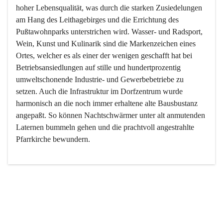
hoher Lebensqualität, was durch die starken Zusiedelungen 
am Hang des Leithagebirges und die Errichtung des 
Pußtawohnparks unterstrichen wird. Wasser- und Radsport, 
Wein, Kunst und Kulinarik sind die Markenzeichen eines 
Ortes, welcher es als einer der wenigen geschafft hat bei 
Betriebsansiedlungen auf stille und hundertprozentig 
umweltschonende Industrie- und Gewerbebetriebe zu 
setzen. Auch die Infrastruktur im Dorfzentrum wurde 
harmonisch an die noch immer erhaltene alte Bausbustanz 
angepaßt. So können Nachtschwärmer unter alt anmutenden 
Laternen bummeln gehen und die prachtvoll angestrahlte 
Pfarrkirche bewundern.

Der Weinbau dominert heute nicht mehr, ist aber integrativer 
Bestandteil der Kultur des Ortes, da man hier schon lange 
von Massenweinbau auf Qualitätsweinbau umgestellt hat. 
So ist es auch nicht verwunderlich, dass eines der historisch 
wertvollsten Gebäude die Ortsvinothek beherbergt und dass 
der Kellering ein beliebtes Ziel darstellt.
