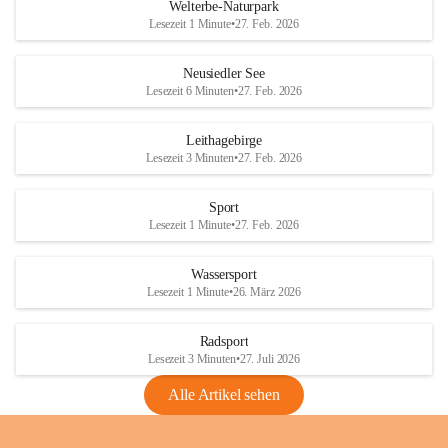
i
i
unzulässige Weingärten zu roden! Bitte 
Welterbe-Naturpark
e
e
helfen wir zusammen um unsere Winzer 
Lesezeit 1 Minute
•
27. Feb. 2026
d
d
vor den prognostizierten Ernteausfällen 
l
l
und den daraus folgenden wirtschaftlichen 
e
e
Neusiedler See
Schäden zu bewahren.
r
r
Lesezeit 6 Minuten
•
27. Feb. 2026
S
S
Verordnungen
e
e
Leithagebirge
04.08.2026
e
e
Lesezeit 3 Minuten
•
27. Feb. 2026
Maßnahmen zur Bekämpfung
der Goldgelben Vergilbung der
Sport
Rebe und der Amerikanischen
Lesezeit 1 Minute
•
27. Feb. 2026
Rebzikade
Anhang VBl. EU Nr. 18
Wassersport
_2026
Lesezeit 1 Minute
•
26. März 2026
1 Seite
•
1,4 MB
Radsport
VBl. EU Nr. 18_2026
Lesezeit 3 Minuten
•
27. Juli 2026
2 Seiten
•
2,1 MB
Alle Artikel sehen