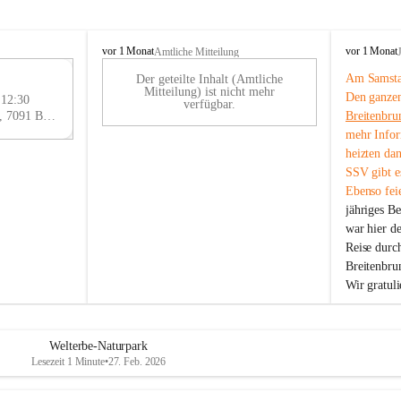
B
B
vor 1 Monat
vor 1 Monat
Amtliche Mitteilung
r
r
Am Samstag
Der geteilte Inhalt (Amtliche
e
e
29
Mitteilung) ist nicht mehr
Den ganzen
i
i
 12:30
AU
verfügbar.
t
t
Eisenstädter Straße 18, 7091 Breitenbrunn am Neusiedler See, AUT
Breitenbru
G
e
e
mehr Infor
n
n
heizten da
b
b
SSV gibt es
r
r
Ebenso feie
u
u
jähriges B
n
n
n
n
war hier d
a
a
Reise durc
m
m
Breitenbrun
N
N
Wir gratul
e
e
u
u
s
s
i
i
Welterbe-Naturpark
e
e
Lesezeit 1 Minute
•
27. Feb. 2026
d
d
l
l