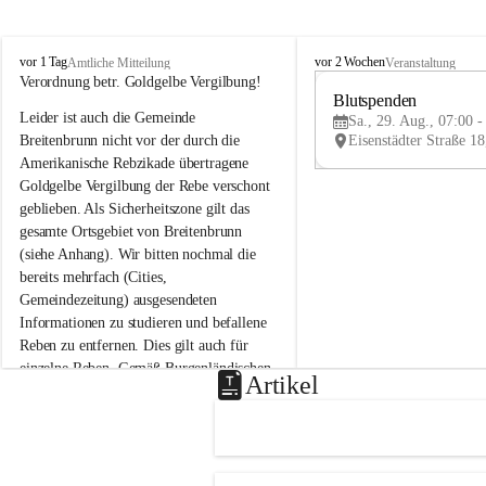
B
B
vor 1 Tag
vor 2 Wochen
Amtliche Mitteilung
Veranstaltung
r
r
Verordnung betr. Goldgelbe Vergilbung!
e
e
Blutspenden
Leider ist auch die Gemeinde 
i
i
Sa., 29. Aug., 07:00 -
t
t
Breitenbrunn nicht vor der durch die 
e
e
Amerikanische Rebzikade übertragene 
n
n
Goldgelbe Vergilbung der Rebe verschont 
b
b
geblieben. Als Sicherheitszone gilt das 
r
r
gesamte Ortsgebiet von Breitenbrunn 
u
u
(siehe Anhang). Wir bitten nochmal die 
n
n
n
n
bereits mehrfach (Cities, 
a
a
Gemeindezeitung) ausgesendeten 
m
m
Informationen zu studieren und befallene 
N
N
Reben zu entfernen. Dies gilt auch für 
e
e
einzelne Reben. Gemäß Burgenländischen 
u
u
Artikel
Weinbaugesetz sind nicht gepflegte oder 
s
s
i
i
unzulässige Weingärten zu roden! Bitte 
e
e
helfen wir zusammen um unsere Winzer 
d
d
vor den prognostizierten Ernteausfällen 
l
l
und den daraus folgenden wirtschaftlichen 