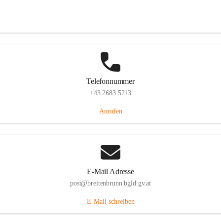
Eisenstädterstraße 18, 7091 Breitenbrunn am Neusiedler See, AUT
Auf Karte ansehen
Telefonnummer
+43 2683 5213
Anrufen
E-Mail Adresse
post@breitenbrunn.bgld.gv.at
E-Mail schreiben