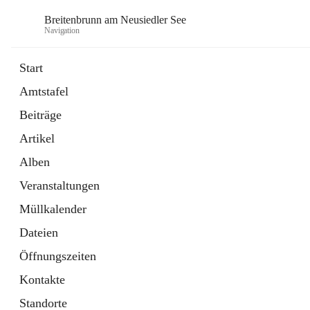
Breitenbrunn am Neusiedler See
Navigation
Start
Amtstafel
Formulare
Beiträge
18 Schnellzugriffe
Artikel
Gemeindeservice
7 Schnellzugriffe
Alben
Veranstaltungen
Müllkalender
Dateien
Öffnungszeiten
Kontakte
Standorte