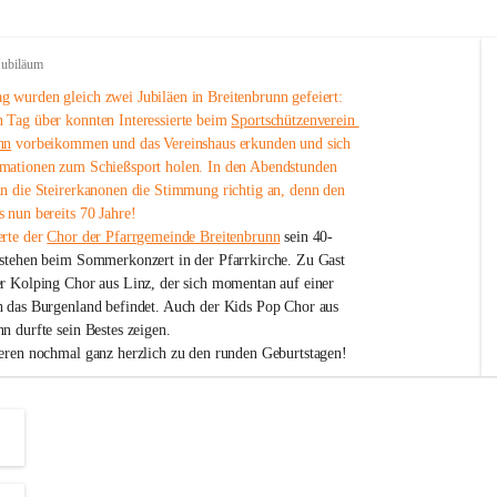
Jubiläum
 wurden gleich zwei Jubiläen in Breitenbrunn gefeiert: 
 Tag über konnten Interessierte beim 
Sportschützenverein 
nn
 vorbeikommen und das Vereinshaus erkunden und sich 
mationen zum Schießsport holen. In den Abendstunden 
nn die Steirerkanonen die Stimmung richtig an, denn den 
 nun bereits 70 Jahre!
rte der 
Chor der Pfarrgemeinde Breitenbrunn
 sein 40-
estehen beim Sommerkonzert in der Pfarrkirche. Zu Gast 
er Kolping Chor aus Linz, der sich momentan auf einer 
h das Burgenland befindet. Auch der Kids Pop Chor aus 
n durfte sein Bestes zeigen.
ieren nochmal ganz herzlich zu den runden Geburtstagen!