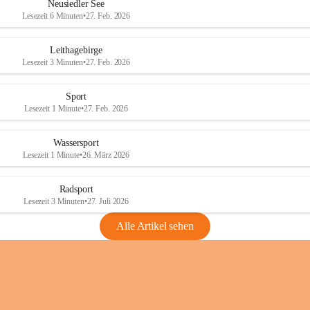
e
e
Neusiedler See
r
r
Lesezeit 6 Minuten
•
27. Feb. 2026
S
S
e
e
Leithagebirge
e
e
Lesezeit 3 Minuten
•
27. Feb. 2026
Sport
Lesezeit 1 Minute
•
27. Feb. 2026
Wassersport
Lesezeit 1 Minute
•
26. März 2026
Radsport
Lesezeit 3 Minuten
•
27. Juli 2026
Alle Artikel sehen