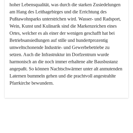
hoher Lebensqualität, was durch die starken Zusiedelungen 
am Hang des Leithagebirges und die Errichtung des 
Pußtawohnparks unterstrichen wird. Wasser- und Radsport, 
Wein, Kunst und Kulinarik sind die Markenzeichen eines 
Ortes, welcher es als einer der wenigen geschafft hat bei 
Betriebsansiedlungen auf stille und hundertprozentig 
umweltschonende Industrie- und Gewerbebetriebe zu 
setzen. Auch die Infrastruktur im Dorfzentrum wurde 
harmonisch an die noch immer erhaltene alte Bausbustanz 
angepaßt. So können Nachtschwärmer unter alt anmutenden 
Laternen bummeln gehen und die prachtvoll angestrahlte 
Pfarrkirche bewundern.

Der Weinbau dominert heute nicht mehr, ist aber integrativer 
Bestandteil der Kultur des Ortes, da man hier schon lange 
von Massenweinbau auf Qualitätsweinbau umgestellt hat. 
So ist es auch nicht verwunderlich, dass eines der historisch 
wertvollsten Gebäude die Ortsvinothek beherbergt und dass 
der Kellering ein beliebtes Ziel darstellt.
