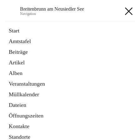
Breitenbrunn am Neusiedler See
Navigation
Breitenbrunn am Neusiedler See
Start
Amtstafel
Formulare
Beiträge
18 Schnellzugriffe
Artikel
Gemeindeservice
7 Schnellzugriffe
Alben
Veranstaltungen
+7
Müllkalender
Dateien
Öffnungszeiten
Kontakte
Hauptadresse
Standorte