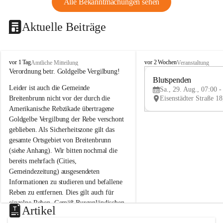
Alle Bekanntmachungen sehen
Aktuelle Beiträge
B
B
vor 1 Tag
vor 2 Wochen
Amtliche Mitteilung
Veranstaltung
r
r
Verordnung betr. Goldgelbe Vergilbung!
e
e
Blutspenden
Leider ist auch die Gemeinde 
i
i
Sa., 29. Aug., 07:00 -
t
t
Breitenbrunn nicht vor der durch die 
e
e
Amerikanische Rebzikade übertragene 
n
n
Goldgelbe Vergilbung der Rebe verschont 
b
b
geblieben. Als Sicherheitszone gilt das 
r
r
gesamte Ortsgebiet von Breitenbrunn 
u
u
(siehe Anhang). Wir bitten nochmal die 
n
n
n
n
bereits mehrfach (Cities, 
a
a
Gemeindezeitung) ausgesendeten 
m
m
Informationen zu studieren und befallene 
N
N
Reben zu entfernen. Dies gilt auch für 
e
e
einzelne Reben. Gemäß Burgenländischen 
u
u
Artikel
Weinbaugesetz sind nicht gepflegte oder 
s
s