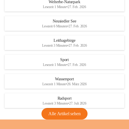
i
i
unzulässige Weingärten zu roden! Bitte 
Welterbe-Naturpark
e
e
helfen wir zusammen um unsere Winzer 
Lesezeit 1 Minute
•
27. Feb. 2026
d
d
vor den prognostizierten Ernteausfällen 
l
l
und den daraus folgenden wirtschaftlichen 
e
e
Neusiedler See
Schäden zu bewahren.
r
r
Lesezeit 6 Minuten
•
27. Feb. 2026
S
S
Verordnungen
e
e
Leithagebirge
04.08.2026
e
e
Lesezeit 3 Minuten
•
27. Feb. 2026
Maßnahmen zur Bekämpfung
der Goldgelben Vergilbung der
Sport
Rebe und der Amerikanischen
Lesezeit 1 Minute
•
27. Feb. 2026
Rebzikade
Anhang VBl. EU Nr. 18
Wassersport
_2026
Lesezeit 1 Minute
•
26. März 2026
1 Seite
•
1,4 MB
Radsport
VBl. EU Nr. 18_2026
Lesezeit 3 Minuten
•
27. Juli 2026
2 Seiten
•
2,1 MB
Alle Artikel sehen