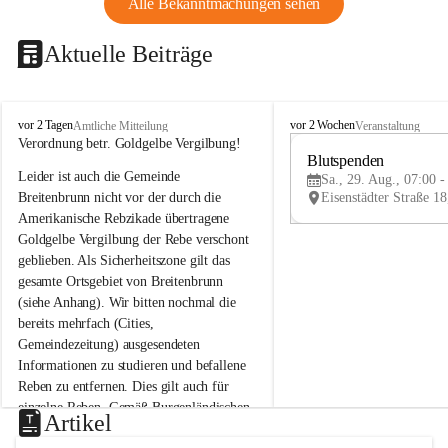
Alle Bekanntmachungen sehen
Aktuelle Beiträge
B
B
vor 2 Tagen
vor 2 Wochen
Amtliche Mitteilung
Veranstaltung
r
r
Verordnung betr. Goldgelbe Vergilbung!
e
e
Blutspenden
Leider ist auch die Gemeinde 
i
i
Sa., 29. Aug., 07:00 -
t
t
Breitenbrunn nicht vor der durch die 
e
e
Amerikanische Rebzikade übertragene 
n
n
Goldgelbe Vergilbung der Rebe verschont 
b
b
geblieben. Als Sicherheitszone gilt das 
r
r
gesamte Ortsgebiet von Breitenbrunn 
u
u
(siehe Anhang). Wir bitten nochmal die 
n
n
n
n
bereits mehrfach (Cities, 
a
a
Gemeindezeitung) ausgesendeten 
m
m
Informationen zu studieren und befallene 
N
N
Reben zu entfernen. Dies gilt auch für 
e
e
einzelne Reben. Gemäß Burgenländischen 
u
u
Artikel
Weinbaugesetz sind nicht gepflegte oder 
s
s