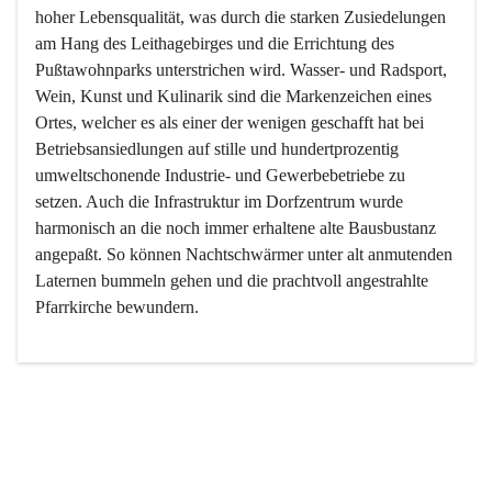
hoher Lebensqualität, was durch die starken Zusiedelungen 
am Hang des Leithagebirges und die Errichtung des 
Pußtawohnparks unterstrichen wird. Wasser- und Radsport, 
Wein, Kunst und Kulinarik sind die Markenzeichen eines 
Ortes, welcher es als einer der wenigen geschafft hat bei 
Betriebsansiedlungen auf stille und hundertprozentig 
umweltschonende Industrie- und Gewerbebetriebe zu 
setzen. Auch die Infrastruktur im Dorfzentrum wurde 
harmonisch an die noch immer erhaltene alte Bausbustanz 
angepaßt. So können Nachtschwärmer unter alt anmutenden 
Laternen bummeln gehen und die prachtvoll angestrahlte 
Pfarrkirche bewundern.

Der Weinbau dominert heute nicht mehr, ist aber integrativer 
Bestandteil der Kultur des Ortes, da man hier schon lange 
von Massenweinbau auf Qualitätsweinbau umgestellt hat. 
So ist es auch nicht verwunderlich, dass eines der historisch 
wertvollsten Gebäude die Ortsvinothek beherbergt und dass 
der Kellering ein beliebtes Ziel darstellt.
