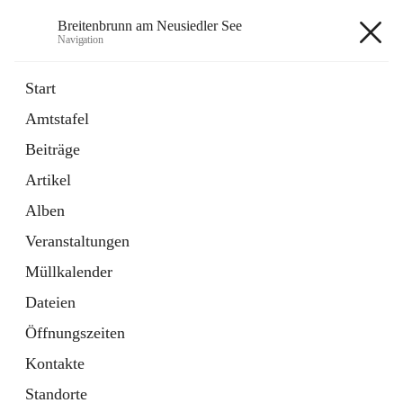
Breitenbrunn am Neusiedler See
Navigation
Breitenbrunn am Neusiedler See
Start
Amtstafel
Formulare
Beiträge
18 Schnellzugriffe
Artikel
Gemeindeservice
7 Schnellzugriffe
Alben
Veranstaltungen
+7
Müllkalender
Dateien
Öffnungszeiten
Kontakte
Hauptadresse
Standorte