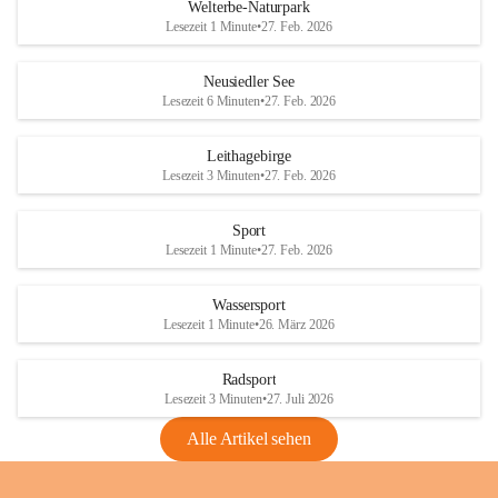
i
i
unzulässige Weingärten zu roden! Bitte 
Welterbe-Naturpark
e
e
helfen wir zusammen um unsere Winzer 
Lesezeit 1 Minute
•
27. Feb. 2026
d
d
vor den prognostizierten Ernteausfällen 
l
l
und den daraus folgenden wirtschaftlichen 
e
e
Neusiedler See
Schäden zu bewahren.
r
r
Lesezeit 6 Minuten
•
27. Feb. 2026
S
S
Verordnungen
e
e
Leithagebirge
04.08.2026
e
e
Lesezeit 3 Minuten
•
27. Feb. 2026
Maßnahmen zur Bekämpfung
der Goldgelben Vergilbung der
Sport
Rebe und der Amerikanischen
Lesezeit 1 Minute
•
27. Feb. 2026
Rebzikade
Anhang VBl. EU Nr. 18
Wassersport
_2026
Lesezeit 1 Minute
•
26. März 2026
1 Seite
•
1,4 MB
Radsport
VBl. EU Nr. 18_2026
Lesezeit 3 Minuten
•
27. Juli 2026
2 Seiten
•
2,1 MB
Alle Artikel sehen