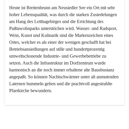
Heute ist Breitenbrunn am Neusiedler See ein Ort mit sehr 
hoher Lebensqualität, was durch die starken Zusiedelungen 
am Hang des Leithagebirges und die Errichtung des 
Pußtawohnparks unterstrichen wird. Wasser- und Radsport, 
Wein, Kunst und Kulinarik sind die Markenzeichen eines 
Ortes, welcher es als einer der wenigen geschafft hat bei 
Betriebsansiedlungen auf stille und hundertprozentig 
umweltschonende Industrie- und Gewerbebetriebe zu 
setzen. Auch die Infrastruktur im Dorfzentrum wurde 
harmonisch an die noch immer erhaltene alte Bausbustanz 
angepaßt. So können Nachtschwärmer unter alt anmutenden 
Laternen bummeln gehen und die prachtvoll angestrahlte 
Pfarrkirche bewundern.

Der Weinbau dominert heute nicht mehr, ist aber integrativer 
Bestandteil der Kultur des Ortes, da man hier schon lange 
von Massenweinbau auf Qualitätsweinbau umgestellt hat. 
So ist es auch nicht verwunderlich, dass eines der historisch 