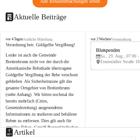
Alle Bekanntmachungen sehen
Aktuelle Beiträge
B
B
vor 4 Tagen
vor 2 Wochen
Amtliche Mitteilung
Veranstaltung
r
r
Verordnung betr. Goldgelbe Vergilbung!
e
e
Blutspenden
Leider ist auch die Gemeinde 
i
i
Sa., 29. Aug., 07:00 -
t
t
Breitenbrunn nicht vor der durch die 
e
e
Amerikanische Rebzikade übertragene 
n
n
Goldgelbe Vergilbung der Rebe verschont 
b
b
geblieben. Als Sicherheitszone gilt das 
r
r
gesamte Ortsgebiet von Breitenbrunn 
u
u
(siehe Anhang). Wir bitten nochmal die 
n
n
n
n
bereits mehrfach (Cities, 
a
a
Gemeindezeitung) ausgesendeten 
m
m
Informationen zu studieren und befallene 
N
N
Reben zu entfernen. Dies gilt auch für 
e
e
einzelne Reben. Gemäß Burgenländischen 
u
u
Artikel
Weinbaugesetz sind nicht gepflegte oder 
s
s