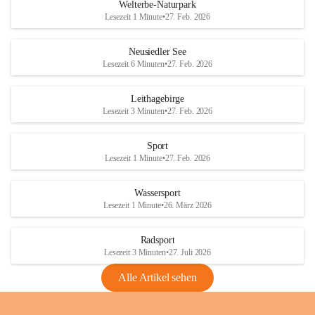
i
i
unzulässige Weingärten zu roden! Bitte 
Welterbe-Naturpark
e
e
helfen wir zusammen um unsere Winzer 
Lesezeit 1 Minute
•
27. Feb. 2026
d
d
vor den prognostizierten Ernteausfällen 
l
l
und den daraus folgenden wirtschaftlichen 
e
e
Neusiedler See
Schäden zu bewahren.
r
r
Lesezeit 6 Minuten
•
27. Feb. 2026
S
S
Verordnungen
e
e
Leithagebirge
04.08.2026
e
e
Lesezeit 3 Minuten
•
27. Feb. 2026
Maßnahmen zur Bekämpfung
der Goldgelben Vergilbung der
Sport
Rebe und der Amerikanischen
Lesezeit 1 Minute
•
27. Feb. 2026
Rebzikade
Anhang VBl. EU Nr. 18
Wassersport
_2026
Lesezeit 1 Minute
•
26. März 2026
1 Seite
•
1,4 MB
Radsport
VBl. EU Nr. 18_2026
Lesezeit 3 Minuten
•
27. Juli 2026
2 Seiten
•
2,1 MB
Alle Artikel sehen