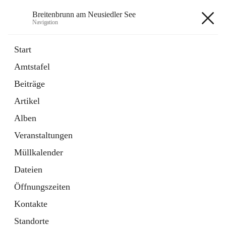
Breitenbrunn am Neusiedler See
Navigation
Breitenbrunn am Neusiedler See
Start
Amtstafel
Formulare
Beiträge
18 Schnellzugriffe
Artikel
Gemeindeservice
7 Schnellzugriffe
Alben
Veranstaltungen
+7
Müllkalender
Dateien
Öffnungszeiten
Kontakte
Hauptadresse
Standorte