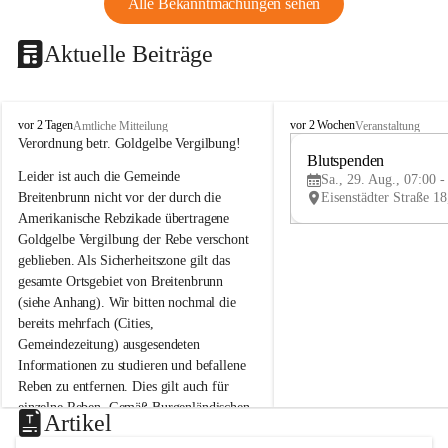
Alle Bekanntmachungen sehen
Aktuelle Beiträge
B
B
vor 2 Tagen
vor 2 Wochen
Amtliche Mitteilung
Veranstaltung
r
r
Verordnung betr. Goldgelbe Vergilbung!
e
e
Blutspenden
Leider ist auch die Gemeinde 
i
i
Sa., 29. Aug., 07:00 -
t
t
Breitenbrunn nicht vor der durch die 
e
e
Amerikanische Rebzikade übertragene 
n
n
Goldgelbe Vergilbung der Rebe verschont 
b
b
geblieben. Als Sicherheitszone gilt das 
r
r
gesamte Ortsgebiet von Breitenbrunn 
u
u
(siehe Anhang). Wir bitten nochmal die 
n
n
n
n
bereits mehrfach (Cities, 
a
a
Gemeindezeitung) ausgesendeten 
m
m
Informationen zu studieren und befallene 
N
N
Reben zu entfernen. Dies gilt auch für 
e
e
einzelne Reben. Gemäß Burgenländischen 
u
u
Artikel
Weinbaugesetz sind nicht gepflegte oder 
s
s