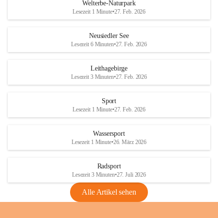
i
i
unzulässige Weingärten zu roden! Bitte 
Welterbe-Naturpark
e
e
helfen wir zusammen um unsere Winzer 
Lesezeit 1 Minute
•
27. Feb. 2026
d
d
vor den prognostizierten Ernteausfällen 
l
l
und den daraus folgenden wirtschaftlichen 
e
e
Neusiedler See
Schäden zu bewahren.
r
r
Lesezeit 6 Minuten
•
27. Feb. 2026
S
S
Verordnungen
e
e
Leithagebirge
04.08.2026
e
e
Lesezeit 3 Minuten
•
27. Feb. 2026
Maßnahmen zur Bekämpfung
der Goldgelben Vergilbung der
Sport
Rebe und der Amerikanischen
Lesezeit 1 Minute
•
27. Feb. 2026
Rebzikade
Anhang VBl. EU Nr. 18
Wassersport
_2026
Lesezeit 1 Minute
•
26. März 2026
1 Seite
•
1,4 MB
Radsport
VBl. EU Nr. 18_2026
Lesezeit 3 Minuten
•
27. Juli 2026
2 Seiten
•
2,1 MB
Alle Artikel sehen