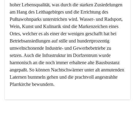
hoher Lebensqualität, was durch die starken Zusiedelungen 
am Hang des Leithagebirges und die Errichtung des 
Pußtawohnparks unterstrichen wird. Wasser- und Radsport, 
Wein, Kunst und Kulinarik sind die Markenzeichen eines 
Ortes, welcher es als einer der wenigen geschafft hat bei 
Betriebsansiedlungen auf stille und hundertprozentig 
umweltschonende Industrie- und Gewerbebetriebe zu 
setzen. Auch die Infrastruktur im Dorfzentrum wurde 
harmonisch an die noch immer erhaltene alte Bausbustanz 
angepaßt. So können Nachtschwärmer unter alt anmutenden 
Laternen bummeln gehen und die prachtvoll angestrahlte 
Pfarrkirche bewundern.

Der Weinbau dominert heute nicht mehr, ist aber integrativer 
Bestandteil der Kultur des Ortes, da man hier schon lange 
von Massenweinbau auf Qualitätsweinbau umgestellt hat. 
So ist es auch nicht verwunderlich, dass eines der historisch 
wertvollsten Gebäude die Ortsvinothek beherbergt und dass 
der Kellering ein beliebtes Ziel darstellt.
