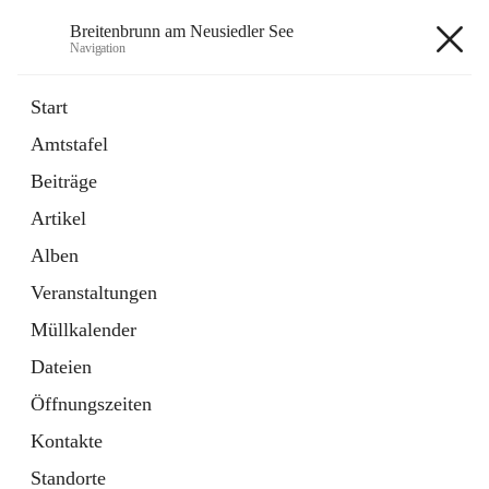
Breitenbrunn am Neusiedler See
Navigation
Breitenbrunn am Neusiedler See
Start
Amtstafel
Formulare
Beiträge
18 Schnellzugriffe
Artikel
Gemeindeservice
7 Schnellzugriffe
Alben
Veranstaltungen
+7
Müllkalender
Dateien
Öffnungszeiten
Kontakte
Hauptadresse
Standorte