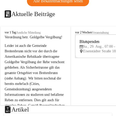
Alle Bekanntmachungen sehen
Aktuelle Beiträge
B
B
vor 1 Tag
vor 2 Wochen
Amtliche Mitteilung
Veranstaltung
r
r
Verordnung betr. Goldgelbe Vergilbung!
e
e
Blutspenden
Leider ist auch die Gemeinde 
i
i
Sa., 29. Aug., 07:00 -
t
t
Breitenbrunn nicht vor der durch die 
e
e
Amerikanische Rebzikade übertragene 
n
n
Goldgelbe Vergilbung der Rebe verschont 
b
b
geblieben. Als Sicherheitszone gilt das 
r
r
gesamte Ortsgebiet von Breitenbrunn 
u
u
(siehe Anhang). Wir bitten nochmal die 
n
n
n
n
bereits mehrfach (Cities, 
a
a
Gemeindezeitung) ausgesendeten 
m
m
Informationen zu studieren und befallene 
N
N
Reben zu entfernen. Dies gilt auch für 
e
e
einzelne Reben. Gemäß Burgenländischen 
u
u
Artikel
Weinbaugesetz sind nicht gepflegte oder 
s
s