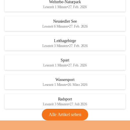
i
i
unzulässige Weingärten zu roden! Bitte 
Welterbe-Naturpark
e
e
helfen wir zusammen um unsere Winzer 
Lesezeit 1 Minute
•
27. Feb. 2026
d
d
vor den prognostizierten Ernteausfällen 
l
l
und den daraus folgenden wirtschaftlichen 
e
e
Neusiedler See
Schäden zu bewahren.
r
r
Lesezeit 6 Minuten
•
27. Feb. 2026
S
S
Verordnungen
e
e
Leithagebirge
04.08.2026
e
e
Lesezeit 3 Minuten
•
27. Feb. 2026
Maßnahmen zur Bekämpfung
der Goldgelben Vergilbung der
Sport
Rebe und der Amerikanischen
Lesezeit 1 Minute
•
27. Feb. 2026
Rebzikade
Anhang VBl. EU Nr. 18
Wassersport
_2026
Lesezeit 1 Minute
•
26. März 2026
1 Seite
•
1,4 MB
Radsport
VBl. EU Nr. 18_2026
Lesezeit 3 Minuten
•
27. Juli 2026
2 Seiten
•
2,1 MB
Alle Artikel sehen