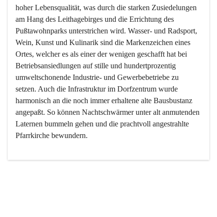
hoher Lebensqualität, was durch die starken Zusiedelungen 
am Hang des Leithagebirges und die Errichtung des 
Pußtawohnparks unterstrichen wird. Wasser- und Radsport, 
Wein, Kunst und Kulinarik sind die Markenzeichen eines 
Ortes, welcher es als einer der wenigen geschafft hat bei 
Betriebsansiedlungen auf stille und hundertprozentig 
umweltschonende Industrie- und Gewerbebetriebe zu 
setzen. Auch die Infrastruktur im Dorfzentrum wurde 
harmonisch an die noch immer erhaltene alte Bausbustanz 
angepaßt. So können Nachtschwärmer unter alt anmutenden 
Laternen bummeln gehen und die prachtvoll angestrahlte 
Pfarrkirche bewundern.

Der Weinbau dominert heute nicht mehr, ist aber integrativer 
Bestandteil der Kultur des Ortes, da man hier schon lange 
von Massenweinbau auf Qualitätsweinbau umgestellt hat. 
So ist es auch nicht verwunderlich, dass eines der historisch 
wertvollsten Gebäude die Ortsvinothek beherbergt und dass 
der Kellering ein beliebtes Ziel darstellt.
