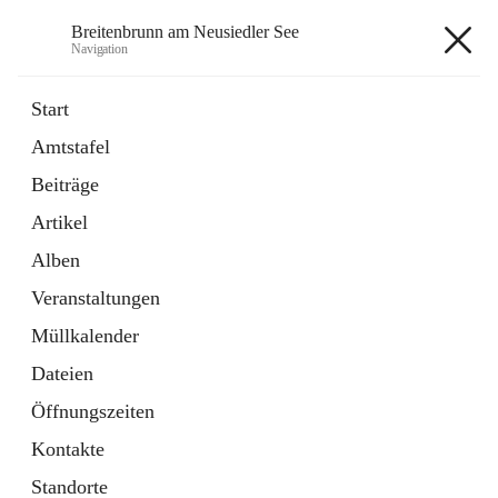
Breitenbrunn am Neusiedler See
Navigation
Breitenbrunn am Neusiedler See
Start
Amtstafel
Formulare
Beiträge
18 Schnellzugriffe
Artikel
Gemeindeservice
7 Schnellzugriffe
Alben
Veranstaltungen
+7
Müllkalender
Dateien
Öffnungszeiten
Kontakte
Hauptadresse
Standorte