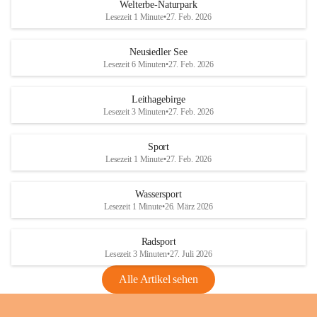
i
i
unzulässige Weingärten zu roden! Bitte 
Welterbe-Naturpark
e
e
helfen wir zusammen um unsere Winzer 
Lesezeit 1 Minute
•
27. Feb. 2026
d
d
vor den prognostizierten Ernteausfällen 
l
l
und den daraus folgenden wirtschaftlichen 
e
e
Neusiedler See
Schäden zu bewahren.
r
r
Lesezeit 6 Minuten
•
27. Feb. 2026
S
S
Verordnungen
e
e
Leithagebirge
04.08.2026
e
e
Lesezeit 3 Minuten
•
27. Feb. 2026
Maßnahmen zur Bekämpfung
der Goldgelben Vergilbung der
Sport
Rebe und der Amerikanischen
Lesezeit 1 Minute
•
27. Feb. 2026
Rebzikade
Anhang VBl. EU Nr. 18
Wassersport
_2026
Lesezeit 1 Minute
•
26. März 2026
1 Seite
•
1,4 MB
Radsport
VBl. EU Nr. 18_2026
Lesezeit 3 Minuten
•
27. Juli 2026
2 Seiten
•
2,1 MB
Alle Artikel sehen