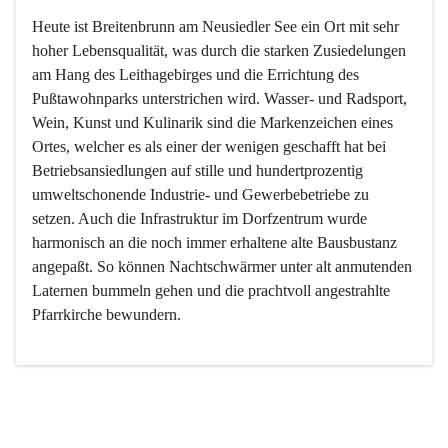
Heute ist Breitenbrunn am Neusiedler See ein Ort mit sehr 
hoher Lebensqualität, was durch die starken Zusiedelungen 
am Hang des Leithagebirges und die Errichtung des 
Pußtawohnparks unterstrichen wird. Wasser- und Radsport, 
Wein, Kunst und Kulinarik sind die Markenzeichen eines 
Ortes, welcher es als einer der wenigen geschafft hat bei 
Betriebsansiedlungen auf stille und hundertprozentig 
umweltschonende Industrie- und Gewerbebetriebe zu 
setzen. Auch die Infrastruktur im Dorfzentrum wurde 
harmonisch an die noch immer erhaltene alte Bausbustanz 
angepaßt. So können Nachtschwärmer unter alt anmutenden 
Laternen bummeln gehen und die prachtvoll angestrahlte 
Pfarrkirche bewundern.

Der Weinbau dominert heute nicht mehr, ist aber integrativer 
Bestandteil der Kultur des Ortes, da man hier schon lange 
von Massenweinbau auf Qualitätsweinbau umgestellt hat. 
So ist es auch nicht verwunderlich, dass eines der historisch 