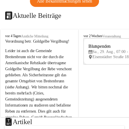
Alle Bekanntmachungen sehen
Aktuelle Beiträge
B
B
vor 4 Tagen
vor 2 Wochen
Amtliche Mitteilung
Veranstaltung
r
r
Verordnung betr. Goldgelbe Vergilbung!
e
e
Blutspenden
Leider ist auch die Gemeinde 
i
i
Sa., 29. Aug., 07:00 -
t
t
Breitenbrunn nicht vor der durch die 
e
e
Amerikanische Rebzikade übertragene 
n
n
Goldgelbe Vergilbung der Rebe verschont 
b
b
geblieben. Als Sicherheitszone gilt das 
r
r
gesamte Ortsgebiet von Breitenbrunn 
u
u
(siehe Anhang). Wir bitten nochmal die 
n
n
n
n
bereits mehrfach (Cities, 
a
a
Gemeindezeitung) ausgesendeten 
m
m
Informationen zu studieren und befallene 
N
N
Reben zu entfernen. Dies gilt auch für 
e
e
einzelne Reben. Gemäß Burgenländischen 
u
u
Artikel
Weinbaugesetz sind nicht gepflegte oder 
s
s