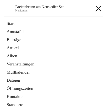
Breitenbrunn am Neusiedler See
Navigation
Breitenbrunn am Neusiedler See
Start
Amtstafel
Formulare
Beiträge
18 Schnellzugriffe
Artikel
Gemeindeservice
7 Schnellzugriffe
Alben
Veranstaltungen
+7
Müllkalender
Dateien
Öffnungszeiten
Kontakte
Hauptadresse
Standorte