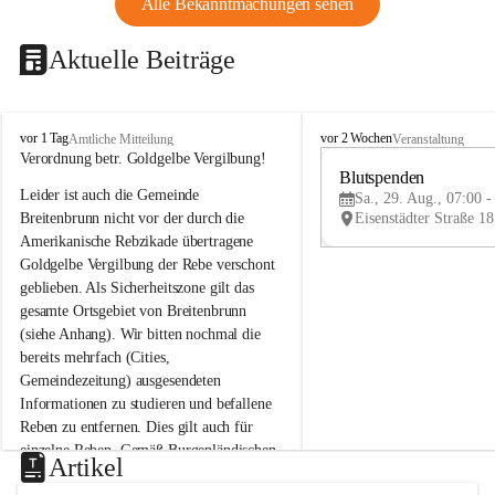
Alle Bekanntmachungen sehen
Aktuelle Beiträge
B
B
vor 1 Tag
vor 2 Wochen
Amtliche Mitteilung
Veranstaltung
r
r
Verordnung betr. Goldgelbe Vergilbung!
e
e
Blutspenden
Leider ist auch die Gemeinde 
i
i
Sa., 29. Aug., 07:00 -
t
t
Breitenbrunn nicht vor der durch die 
e
e
Amerikanische Rebzikade übertragene 
n
n
Goldgelbe Vergilbung der Rebe verschont 
b
b
geblieben. Als Sicherheitszone gilt das 
r
r
gesamte Ortsgebiet von Breitenbrunn 
u
u
(siehe Anhang). Wir bitten nochmal die 
n
n
n
n
bereits mehrfach (Cities, 
a
a
Gemeindezeitung) ausgesendeten 
m
m
Informationen zu studieren und befallene 
N
N
Reben zu entfernen. Dies gilt auch für 
e
e
einzelne Reben. Gemäß Burgenländischen 
u
u
Artikel
Weinbaugesetz sind nicht gepflegte oder 
s
s