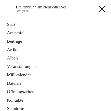
Breitenbrunn am Neusiedler See
Navigation
Breitenbrunn am Neusiedler See
Start
Amtstafel
Formulare
Beiträge
18 Schnellzugriffe
Artikel
Gemeindeservice
7 Schnellzugriffe
Alben
Veranstaltungen
+7
Müllkalender
Dateien
Öffnungszeiten
Kontakte
Hauptadresse
Standorte