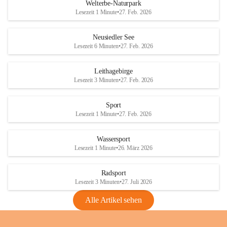
i
i
unzulässige Weingärten zu roden! Bitte 
Welterbe-Naturpark
e
e
helfen wir zusammen um unsere Winzer 
Lesezeit 1 Minute
•
27. Feb. 2026
d
d
vor den prognostizierten Ernteausfällen 
l
l
und den daraus folgenden wirtschaftlichen 
e
e
Neusiedler See
Schäden zu bewahren.
r
r
Lesezeit 6 Minuten
•
27. Feb. 2026
S
S
Verordnungen
e
e
Leithagebirge
04.08.2026
e
e
Lesezeit 3 Minuten
•
27. Feb. 2026
Maßnahmen zur Bekämpfung
der Goldgelben Vergilbung der
Sport
Rebe und der Amerikanischen
Lesezeit 1 Minute
•
27. Feb. 2026
Rebzikade
Anhang VBl. EU Nr. 18
Wassersport
_2026
Lesezeit 1 Minute
•
26. März 2026
1 Seite
•
1,4 MB
Radsport
VBl. EU Nr. 18_2026
Lesezeit 3 Minuten
•
27. Juli 2026
2 Seiten
•
2,1 MB
Alle Artikel sehen