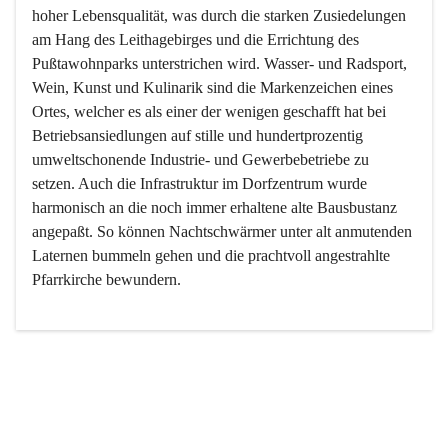
hoher Lebensqualität, was durch die starken Zusiedelungen 
am Hang des Leithagebirges und die Errichtung des 
Pußtawohnparks unterstrichen wird. Wasser- und Radsport, 
Wein, Kunst und Kulinarik sind die Markenzeichen eines 
Ortes, welcher es als einer der wenigen geschafft hat bei 
Betriebsansiedlungen auf stille und hundertprozentig 
umweltschonende Industrie- und Gewerbebetriebe zu 
setzen. Auch die Infrastruktur im Dorfzentrum wurde 
harmonisch an die noch immer erhaltene alte Bausbustanz 
angepaßt. So können Nachtschwärmer unter alt anmutenden 
Laternen bummeln gehen und die prachtvoll angestrahlte 
Pfarrkirche bewundern.

Der Weinbau dominert heute nicht mehr, ist aber integrativer 
Bestandteil der Kultur des Ortes, da man hier schon lange 
von Massenweinbau auf Qualitätsweinbau umgestellt hat. 
So ist es auch nicht verwunderlich, dass eines der historisch 
wertvollsten Gebäude die Ortsvinothek beherbergt und dass 
der Kellering ein beliebtes Ziel darstellt.
